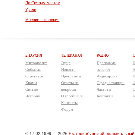
По Святым местам
Урала
Мнение поколения
ЕПАРХИЯ
ТЕЛЕКАНАЛ
РАДИО
Г
Митрополит
Эфир
Программа
Н
События
Новости
передач
А
Структура
Программы
Аудиоархив
Н
Храмы
Ответы на
О радиостанции
Ф
Святые
вопросы
Частоты
О
История
О телеканале
Контакты
К
Контакты
Форум
© 17.02.1999 — 2026
Екатеринбургский епархиальный