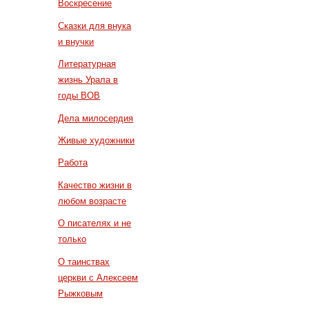
Воскресение
Сказки для внука
и внучки
Литературная
жизнь Урала в
годы ВОВ
Дела милосердия
Живые художники
Работа
Качество жизни в
любом возрасте
О писателях и не
только
О таинствах
церкви с Алексеем
Рыжковым