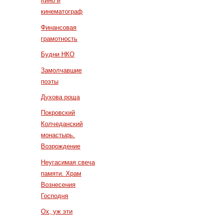
Кино и
кинематограф
Финансовая
грамотность
Будни НКО
Замолчавшие
поэты
Духова роща
Покровский
Колчеданский
монастырь.
Возрождение
Неугасимая свеча
памяти. Храм
Вознесения
Господня
Ох, уж эти