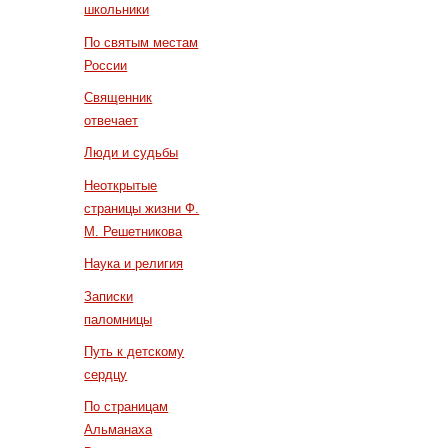
школьники
По святым местам
России
Священник
отвечает
Люди и судьбы
Неоткрытые
страницы жизни Ф.
М. Решетникова
Наука и религия
Записки
паломницы
Путь к детскому
сердцу
По страницам
Альманаха