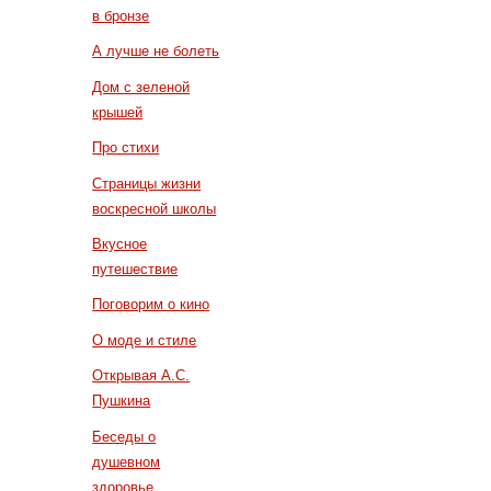
в бронзе
А лучше не болеть
Дом с зеленой
крышей
Про стихи
Страницы жизни
воскресной школы
Вкусное
путешествие
Поговорим о кино
О моде и стиле
Открывая А.С.
Пушкина
Беседы о
душевном
здоровье