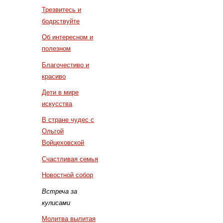
Трезвитесь и
бодрствуйте
Об интересном и
полезном
Благочестиво и
красиво
Дети в мире
искусства
В стране чудес с
Ольгой
Войцеховской
Счастливая семья
Новостной собор
Встреча за
кулисами
Молитва вылитая