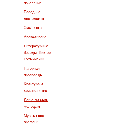
поколение
Беседы с
диетологом
ЭкоЛогика
Апокалипсис
Литературные
беседы. Виктор
Рутминский
Нагорная
проповедь
Культура и
христианство
Легко ли быть
молодым
Музыка вне
времени