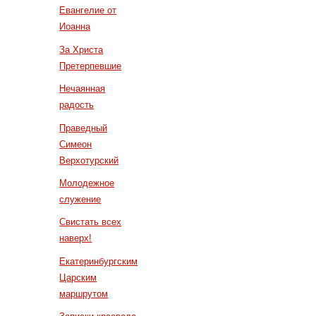
Евангелие от
Иоанна
За Христа
Претерпевшие
Нечаянная
радость
Праведный
Симеон
Верхотурский
Молодежное
служение
Свистать всех
наверх!
Екатеринбургским
Царским
маршрутом