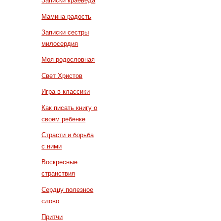
Записки краеведа
Мамина радость
Записки сестры
милосердия
Моя родословная
Свет Христов
Игра в классики
Как писать книгу о
своем ребенке
Страсти и борьба
с ними
Воскресные
странствия
Сердцу полезное
слово
Притчи