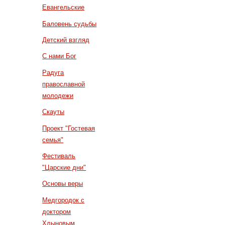
Евангельские
Баловень судьбы
Детский взгляд
С нами Бог
Радуга
православной
молодежи
Скауты
Проект "Гостевая
семья"
Фестиваль
"Царские дни"
Основы веры
Медгородок с
доктором
Хлыновым