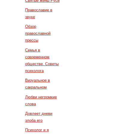
Святые жены Руси
Православие в
звуке
Обзор
православной
прессы
Семья в
современном
обществе. Советы
психолога
Визуальное в
сакральном
Любви негромкие
слова
Довлеет дневи
злоба его
Психолог и я