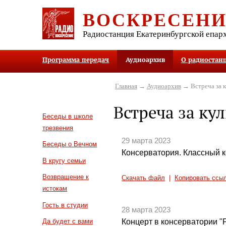
ВОСКРЕСЕН
Радиостанция Екатеринбургской епар
Программа передач
Аудиоархив
О радиостан
Главная
→
Аудиоархив
→ Встреча за 
Встреча за ку
Беседы в школе
трезвения
29 марта 2023
Беседы о Вечном
Консерватория. Классный 
В кругу семьи
Возвращение к
Скачать файл
|
Копировать ссы
истокам
Гость в студии
28 марта 2023
Концерт в консерватории "
Да будет с вами