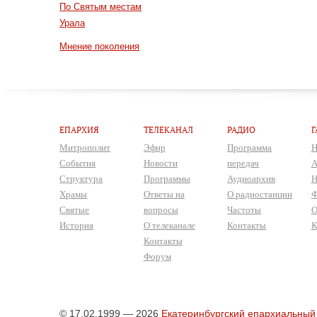
По Святым местам
Урала
Мнение поколения
ЕПАРХИЯ
ТЕЛЕКАНАЛ
РАДИО
Г
Митрополит
Эфир
Программа
Н
События
Новости
передач
А
Структура
Программы
Аудиоархив
Н
Храмы
Ответы на
О радиостанции
Ф
Святые
вопросы
Частоты
О
История
О телеканале
Контакты
К
Контакты
Форум
© 17.02.1999 — 2026
Екатеринбургский епархиальный