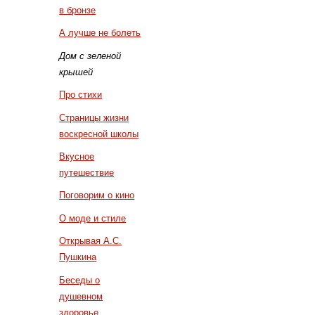
в бронзе
А лучше не болеть
Дом с зеленой
крышей
Про стихи
Страницы жизни
воскресной школы
Вкусное
путешествие
Поговорим о кино
О моде и стиле
Открывая А.С.
Пушкина
Беседы о
душевном
здоровье