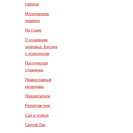
городок
Молитвенное
правило
На стыке
О душевном
здоровье. Беседа
с психологом
Поэтическая
страничка
Православный
календарь
Просветители
Репортаж дня
Сад и огород
Святой Лик