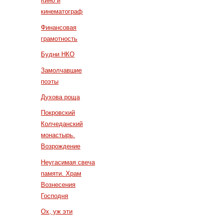
Кино и
кинематограф
Финансовая
грамотность
Будни НКО
Замолчавшие
поэты
Духова роща
Покровский
Колчеданский
монастырь.
Возрождение
Неугасимая свеча
памяти. Храм
Вознесения
Господня
Ох, уж эти