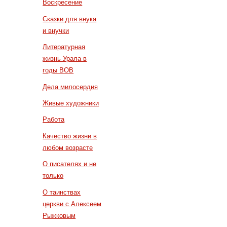
Воскресение
Сказки для внука
и внучки
Литературная
жизнь Урала в
годы ВОВ
Дела милосердия
Живые художники
Работа
Качество жизни в
любом возрасте
О писателях и не
только
О таинствах
церкви с Алексеем
Рыжковым