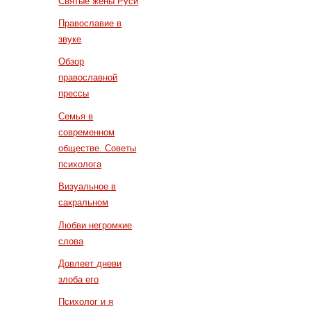
Святые жены Руси
Православие в
звуке
Обзор
православной
прессы
Семья в
современном
обществе. Советы
психолога
Визуальное в
сакральном
Любви негромкие
слова
Довлеет дневи
злоба его
Психолог и я