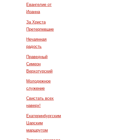
Евангелие от
Иоанна
За Христа
Претерпевшие
Нечаянная
радость
Праведный
Симеон
Верхотурский
Молодежное
служение
Свистать всех
наверх!
Екатеринбургским
Царским
маршрутом