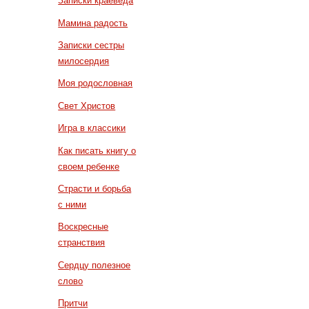
Записки краеведа
Мамина радость
Записки сестры
милосердия
Моя родословная
Свет Христов
Игра в классики
Как писать книгу о
своем ребенке
Страсти и борьба
с ними
Воскресные
странствия
Сердцу полезное
слово
Притчи