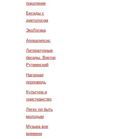
поколение
Беседы с
диетологом
ЭкоЛогика
Апокалипсис
Литературные
беседы. Виктор
Рутминский
Нагорная
проповедь
Культура и
христианство
Легко ли быть
молодым
Музыка вне
времени