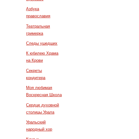
Азбука
православия
Театральная
гримерка
Следы ушедших
К юбилею Храма
на Крови
Секреты
кондитера
Моя любимая
Воскресная Школа
Сердце духовной
столицы Урала
Уральский
народный хор