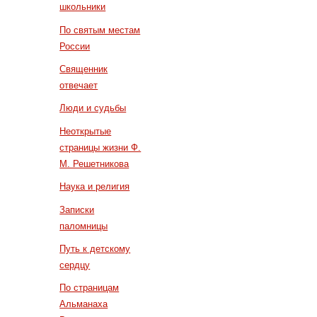
школьники
По святым местам
России
Священник
отвечает
Люди и судьбы
Неоткрытые
страницы жизни Ф.
М. Решетникова
Наука и религия
Записки
паломницы
Путь к детскому
сердцу
По страницам
Альманаха