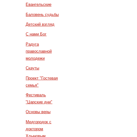
Евангельские
Баловень судьбы
Детский взгляд
С нами Бог
Радуга
православной
молодежи
Скауты
Проект "Гостевая
семья"
Фестиваль
"Царские дни"
Основы веры
Медгородок с
доктором
Хлыновым