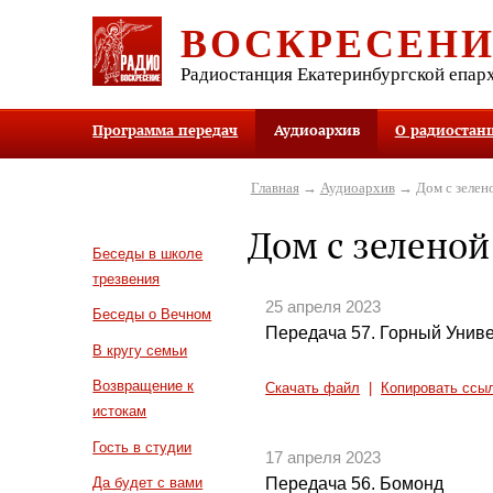
ВОСКРЕСЕН
Радиостанция Екатеринбургской епар
Программа передач
Аудиоархив
О радиостан
Главная
→
Аудиоархив
→ Дом с зелен
Дом с зелено
Беседы в школе
трезвения
25 апреля 2023
Беседы о Вечном
Передача 57. Горный Унив
В кругу семьи
Возвращение к
Скачать файл
|
Копировать ссы
истокам
Гость в студии
17 апреля 2023
Передача 56. Бомонд
Да будет с вами