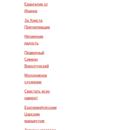
Евангелие от
Иоанна
За Христа
Претерпевшие
Нечаянная
радость
Праведный
Симеон
Верхотурский
Молодежное
служение
Свистать всех
наверх!
Екатеринбургским
Царским
маршрутом