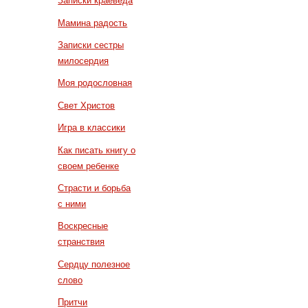
Записки краеведа
Мамина радость
Записки сестры
милосердия
Моя родословная
Свет Христов
Игра в классики
Как писать книгу о
своем ребенке
Страсти и борьба
с ними
Воскресные
странствия
Сердцу полезное
слово
Притчи