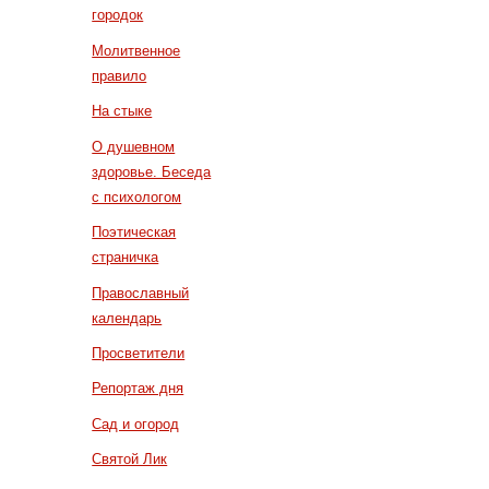
городок
Молитвенное
правило
На стыке
О душевном
здоровье. Беседа
с психологом
Поэтическая
страничка
Православный
календарь
Просветители
Репортаж дня
Сад и огород
Святой Лик