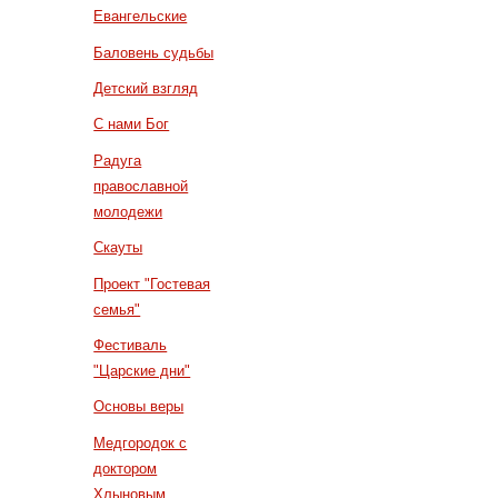
Евангельские
Баловень судьбы
Детский взгляд
С нами Бог
Радуга
православной
молодежи
Скауты
Проект "Гостевая
семья"
Фестиваль
"Царские дни"
Основы веры
Медгородок с
доктором
Хлыновым