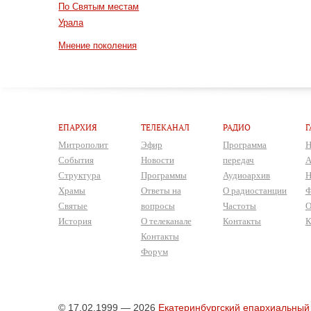
По Святым местам
Урала
Мнение поколения
ЕПАРХИЯ
ТЕЛЕКАНАЛ
РАДИО
Г
Митрополит
Эфир
Программа
Н
События
Новости
передач
А
Структура
Программы
Аудиоархив
Н
Храмы
Ответы на
О радиостанции
Ф
Святые
вопросы
Частоты
О
История
О телеканале
Контакты
К
Контакты
Форум
© 17.02.1999 — 2026
Екатеринбургский епархиальный