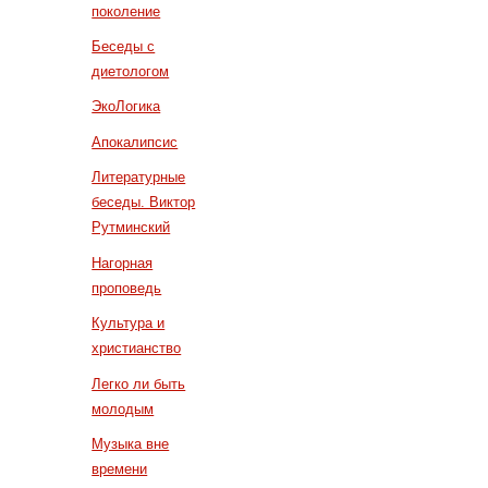
поколение
Беседы с
диетологом
ЭкоЛогика
Апокалипсис
Литературные
беседы. Виктор
Рутминский
Нагорная
проповедь
Культура и
христианство
Легко ли быть
молодым
Музыка вне
времени