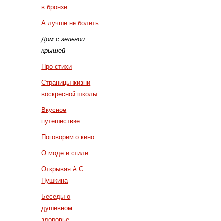
в бронзе
А лучше не болеть
Дом с зеленой
крышей
Про стихи
Страницы жизни
воскресной школы
Вкусное
путешествие
Поговорим о кино
О моде и стиле
Открывая А.С.
Пушкина
Беседы о
душевном
здоровье