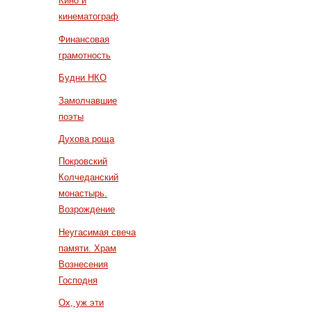
Кино и
кинематограф
Финансовая
грамотность
Будни НКО
Замолчавшие
поэты
Духова роща
Покровский
Колчеданский
монастырь.
Возрождение
Неугасимая свеча
памяти. Храм
Вознесения
Господня
Ох, уж эти