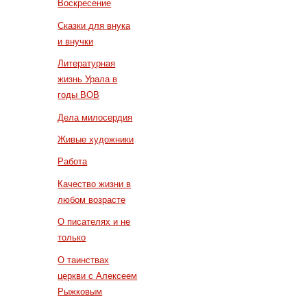
Воскресение
Сказки для внука
и внучки
Литературная
жизнь Урала в
годы ВОВ
Дела милосердия
Живые художники
Работа
Качество жизни в
любом возрасте
О писателях и не
только
О таинствах
церкви с Алексеем
Рыжковым