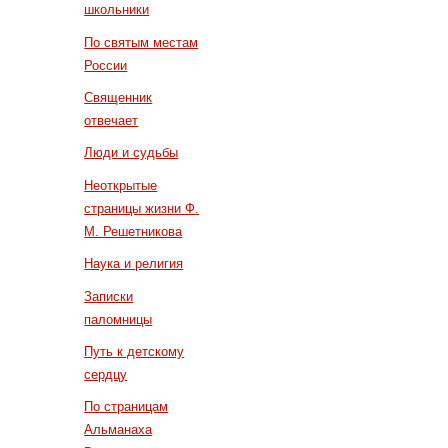
школьники
По святым местам
России
Священник
отвечает
Люди и судьбы
Неоткрытые
страницы жизни Ф.
М. Решетникова
Наука и религия
Записки
паломницы
Путь к детскому
сердцу
По страницам
Альманаха