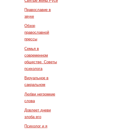
Святые жены Руси
Православие в
звуке
Обзор
православной
прессы
Семья в
современном
обществе. Советы
психолога
Визуальное в
сакральном
Любви негромкие
слова
Довлеет дневи
злоба его
Психолог и я