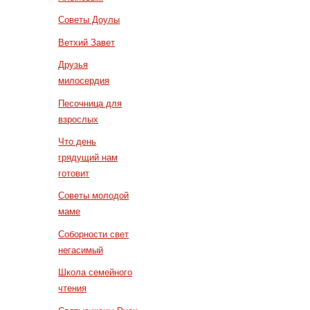
Советы Доулы
Ветхий Завет
Друзья
милосердия
Песочница для
взрослых
Что день
грядущий нам
готовит
Советы молодой
маме
Соборности свет
негасимый
Школа семейного
чтения