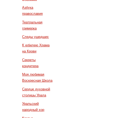
Азбука
православия
Театральная
гримерка
Следы ушедших
К юбилею Храма
на Крови
Секреты
кондитера
Моя любимая
Воскресная Школа
Сердце духовной
столицы Урала
Уральский
народный хор