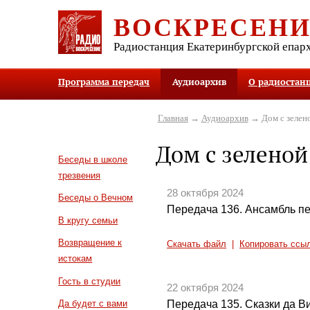
ВОСКРЕСЕН
Радиостанция Екатеринбургской епар
Программа передач
Аудиоархив
О радиостан
Главная
→
Аудиоархив
→ Дом с зелен
Дом с зелено
Беседы в школе
трезвения
28 октября 2024
Беседы о Вечном
Передача 136. Ансамбль п
В кругу семьи
Возвращение к
Скачать файл
|
Копировать ссы
истокам
Гость в студии
22 октября 2024
Передача 135. Сказки да В
Да будет с вами