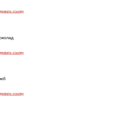
ировать ссылку
околад
ировать ссылку
леб
ировать ссылку