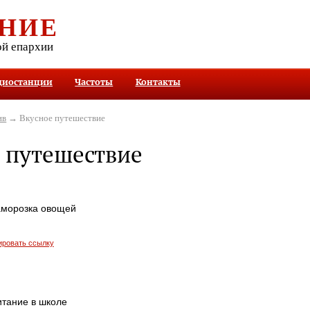
НИЕ
ой епархии
диостанции
Частоты
Контакты
ив
→ Вкусное путешествие
 путешествие
аморозка овощей
ировать ссылку
итание в школе