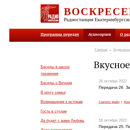
ВОСКРЕСЕ
Радиостанция Екатеринбургск
Программа передач
Аудиоархив
О ра
Главная
→
Аудиоарх
Вкусное
Беседы в школе
трезвения
26 октября 2022
Беседы о Вечном
Передача 26. З
В кругу семьи
Возвращение к истокам
Скачать файл
|
Коп
Гость в студии
18 октября 2022
Да будет с вами Любовь
Передача 25. П
Дела милосердия