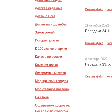
Детская редакция
Скачать файл
|
Коп
Детям о Боге
Дотянуться до небес
11 октября 2022
Передача 24. Ш
Закон Божий
История власти
Скачать файл
|
Коп
К 120-летию епархии
Как это по-русски
4 октября 2022
Передача 23. Х
Книжная лавка
Литературный театр
Скачать файл
|
Коп
Медицинский городок
Молитвенное правило
На стыке
О душевном здоровье.
Беседа с психологом