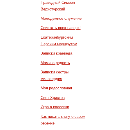
Праведный Симеон
Верхотурский
Молодежное служение
Свистать всех наверх!
Екатеринбургским
Царским маршрутом
Записки краеведа
Мамина радость
Записки сестры
милосердия
Моя родословная
Свет Христов
Игра в классики
Как писать книгу о своем
ребенке