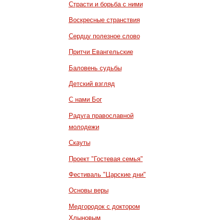
Страсти и борьба с ними
Воскресные странствия
Сердцу полезное слово
Притчи Евангельские
Баловень судьбы
Детский взгляд
С нами Бог
Радуга православной
молодежи
Скауты
Проект "Гостевая семья"
Фестиваль "Царские дни"
Основы веры
Медгородок с доктором
Хлыновым