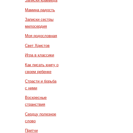
Записки краеведа
Мамина радость
Записки сестры
милосердия
Моя родословная
Свет Христов
Игра в классики
Как писать книгу о
своем ребенке
Страсти и борьба
с ними
Воскресные
странствия
Сердцу полезное
слово
Притчи