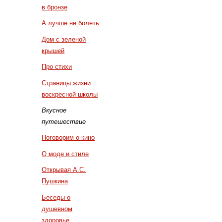
в бронзе
А лучше не болеть
Дом с зеленой
крышей
Про стихи
Страницы жизни
воскресной школы
Вкусное
путешествие
Поговорим о кино
О моде и стиле
Открывая А.С.
Пушкина
Беседы о
душевном
здоровье