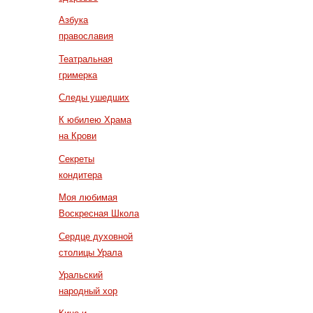
Азбука
православия
Театральная
гримерка
Следы ушедших
К юбилею Храма
на Крови
Секреты
кондитера
Моя любимая
Воскресная Школа
Сердце духовной
столицы Урала
Уральский
народный хор