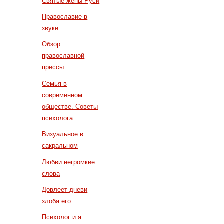
Святые жены Руси
Православие в
звуке
Обзор
православной
прессы
Семья в
современном
обществе. Советы
психолога
Визуальное в
сакральном
Любви негромкие
слова
Довлеет дневи
злоба его
Психолог и я