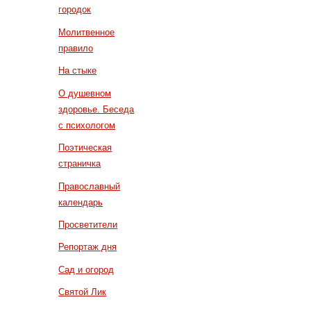
городок
Молитвенное
правило
На стыке
О душевном
здоровье. Беседа
с психологом
Поэтическая
страничка
Православный
календарь
Просветители
Репортаж дня
Сад и огород
Святой Лик