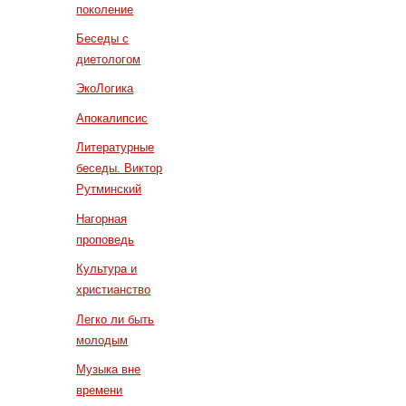
поколение
Беседы с
диетологом
ЭкоЛогика
Апокалипсис
Литературные
беседы. Виктор
Рутминский
Нагорная
проповедь
Культура и
христианство
Легко ли быть
молодым
Музыка вне
времени