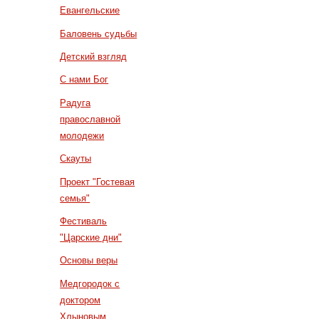
Евангельские
Баловень судьбы
Детский взгляд
С нами Бог
Радуга
православной
молодежи
Скауты
Проект "Гостевая
семья"
Фестиваль
"Царские дни"
Основы веры
Медгородок с
доктором
Хлыновым