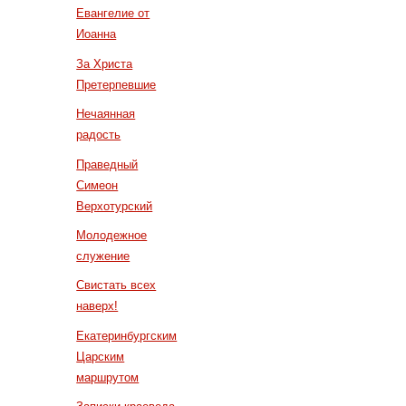
Евангелие от
Иоанна
За Христа
Претерпевшие
Нечаянная
радость
Праведный
Симеон
Верхотурский
Молодежное
служение
Свистать всех
наверх!
Екатеринбургским
Царским
маршрутом