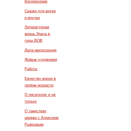
Воскресение
Сказки для внука
и внучки
Литературная
жизнь Урала в
годы ВОВ
Дела милосердия
Живые художники
Работа
Качество жизни в
любом возрасте
О писателях и не
только
О таинствах
церкви с Алексеем
Рыжковым