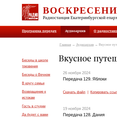
ВОСКРЕСЕН
Радиостанция Екатеринбургской епар
Программа передач
Аудиоархив
О радиостан
Главная
→
Аудиоархив
→ Вкусное пут
Вкусное путе
Беседы в школе
трезвения
26 ноября 2024
Беседы о Вечном
Передача 129. Яблоки
В кругу семьи
Возвращение к
Скачать файл
|
Копировать ссы
истокам
Гость в студии
19 ноября 2024
Передача 128. Дания
Да будет с вами