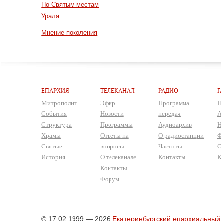
По Святым местам
Урала
Мнение поколения
ЕПАРХИЯ
ТЕЛЕКАНАЛ
РАДИО
Г
Митрополит
Эфир
Программа
Н
События
Новости
передач
А
Структура
Программы
Аудиоархив
Н
Храмы
Ответы на
О радиостанции
Ф
Святые
вопросы
Частоты
О
История
О телеканале
Контакты
К
Контакты
Форум
© 17.02.1999 — 2026
Екатеринбургский епархиальный