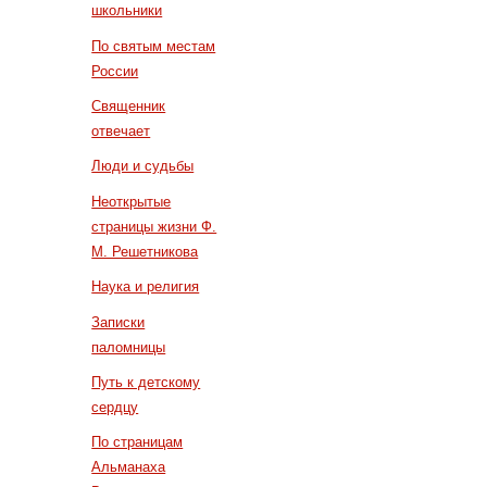
школьники
По святым местам
России
Священник
отвечает
Люди и судьбы
Неоткрытые
страницы жизни Ф.
М. Решетникова
Наука и религия
Записки
паломницы
Путь к детскому
сердцу
По страницам
Альманаха