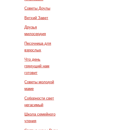
Советы Доулы
Ветхий Завет
Друзья
милосердия
Песочница для
взрослых
Что день
грядущий нам
готовит
Советы молодой
маме
Соборности свет
негасимый
Школа семейного
чтения