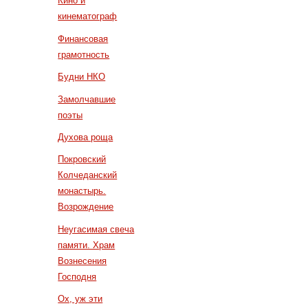
Кино и
кинематограф
Финансовая
грамотность
Будни НКО
Замолчавшие
поэты
Духова роща
Покровский
Колчеданский
монастырь.
Возрождение
Неугасимая свеча
памяти. Храм
Вознесения
Господня
Ох, уж эти