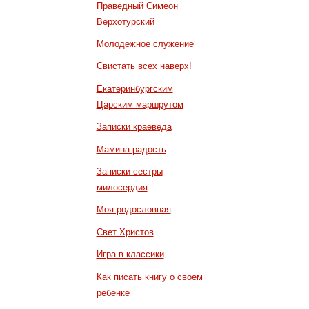
Праведный Симеон
Верхотурский
Молодежное служение
Свистать всех наверх!
Екатеринбургским
Царским маршрутом
Записки краеведа
Мамина радость
Записки сестры
милосердия
Моя родословная
Свет Христов
Игра в классики
Как писать книгу о своем
ребенке