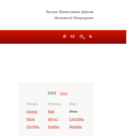
Русская Православная Церковь
Московский Патриархат
2023
2024
Январь
Февраль
Март
Апрель
Май
Июнь
Июль
Август
Сентябрь
Октябрь
Ноябрь
Декабрь