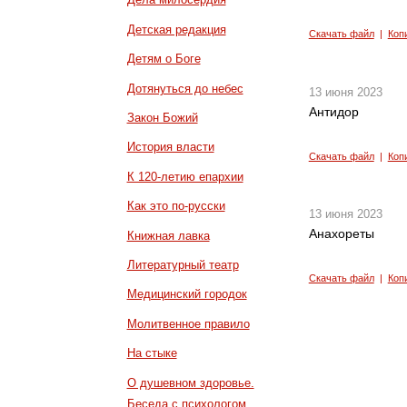
Детская редакция
Скачать файл
|
Коп
Детям о Боге
Дотянуться до небес
13 июня 2023
Антидор
Закон Божий
История власти
Скачать файл
|
Коп
К 120-летию епархии
Как это по-русски
13 июня 2023
Анахореты
Книжная лавка
Литературный театр
Скачать файл
|
Коп
Медицинский городок
Молитвенное правило
На стыке
О душевном здоровье.
Беседа с психологом