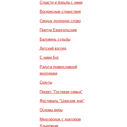
Страсти и борьба с ними
Воскресные странствия
Сердцу полезное слово
Притчи Евангельские
Баловень судьбы
Детский взгляд
С нами Бог
Радуга православной
молодежи
Скауты
Проект "Гостевая семья"
Фестиваль "Царские дни"
Основы веры
Медгородок с доктором
Хлыновым