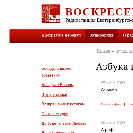
ВОСКРЕСЕ
Радиостанция Екатеринбургск
Программа передач
Аудиоархив
О ра
Главная
→
Аудиоарх
Азбука 
Беседы в школе
трезвения
27 июня 2023
Беседы о Вечном
Акривия
В кругу семьи
Возвращение к истокам
Скачать файл
|
Коп
Гость в студии
20 июня 2023
Да будет с вами Любовь
Аграфы
Дела милосердия