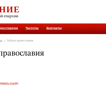
НИЕ
ой епархии
диостанции
Частоты
Контакты
ив
→ Азбука православия
православия
ировать ссылку