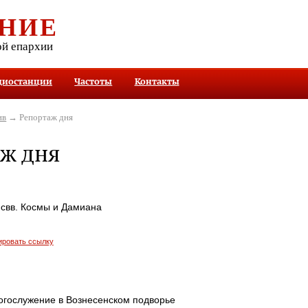
НИЕ
ой епархии
диостанции
Частоты
Контакты
ив
→ Репортаж дня
ж дня
 свв. Космы и Дамиана
ировать ссылку
огослужение в Вознесенском подворье