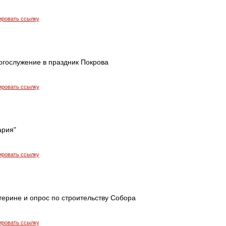
ировать ссылку
огослужение в праздник Покрова
ировать ссылку
ария"
ировать ссылку
терине и опрос по строительству Собора
ировать ссылку