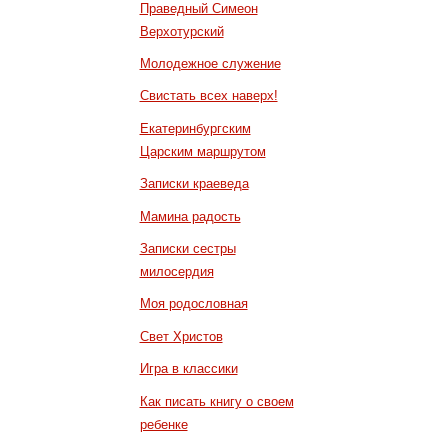
Праведный Симеон
Верхотурский
Молодежное служение
Свистать всех наверх!
Екатеринбургским
Царским маршрутом
Записки краеведа
Мамина радость
Записки сестры
милосердия
Моя родословная
Свет Христов
Игра в классики
Как писать книгу о своем
ребенке