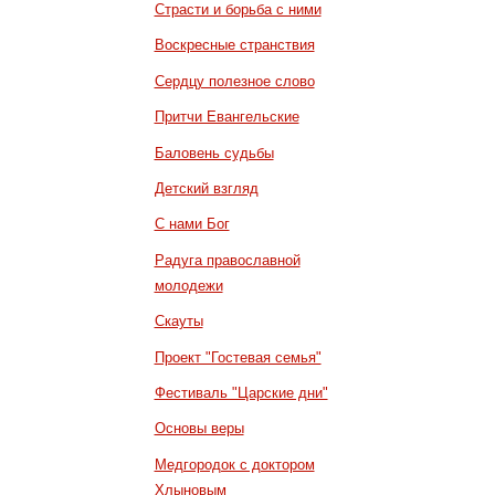
Страсти и борьба с ними
Воскресные странствия
Сердцу полезное слово
Притчи Евангельские
Баловень судьбы
Детский взгляд
С нами Бог
Радуга православной
молодежи
Скауты
Проект "Гостевая семья"
Фестиваль "Царские дни"
Основы веры
Медгородок с доктором
Хлыновым