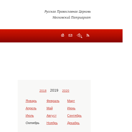
Русская Православная Церковь
Московский Патриархат
2019
2018
2020
Январь
Февраль
Март
Апрель
Май
Июнь
Июль
Август
Сентябрь
Октябрь
Ноябрь
Декабрь