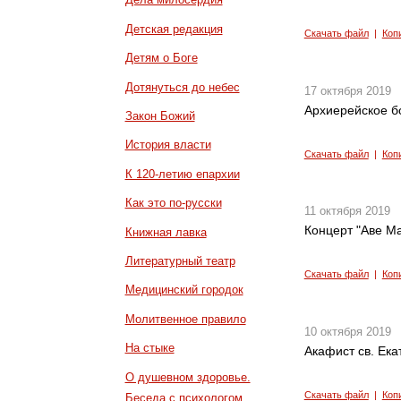
Детская редакция
Скачать файл
|
Коп
Детям о Боге
Дотянуться до небес
17 октября 2019
Архиерейское б
Закон Божий
История власти
Скачать файл
|
Коп
К 120-летию епархии
Как это по-русски
11 октября 2019
Концерт "Аве М
Книжная лавка
Литературный театр
Скачать файл
|
Коп
Медицинский городок
Молитвенное правило
10 октября 2019
На стыке
Акафист св. Ека
О душевном здоровье.
Скачать файл
|
Коп
Беседа с психологом