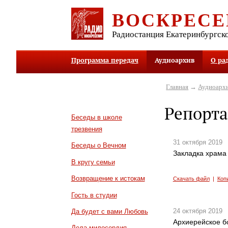
ВОСКРЕСЕ
Радиостанция Екатеринбургск
Программа передач
Аудиоархив
О ра
Главная
→
Аудиоарх
Репорта
Беседы в школе
трезвения
31 октября 2019
Беседы о Вечном
Закладка храма
В кругу семьи
Возвращение к истокам
Скачать файл
|
Коп
Гость в студии
24 октября 2019
Да будет с вами Любовь
Архиерейское б
Дела милосердия