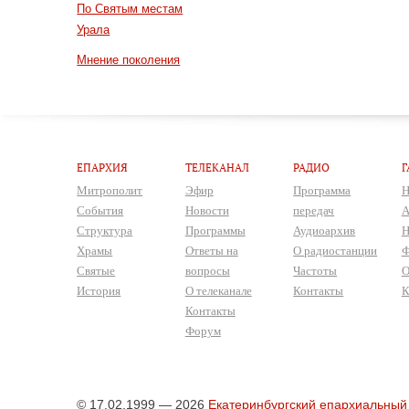
По Святым местам
Урала
Мнение поколения
ЕПАРХИЯ
ТЕЛЕКАНАЛ
РАДИО
Г
Митрополит
Эфир
Программа
Н
События
Новости
передач
А
Структура
Программы
Аудиоархив
Н
Храмы
Ответы на
О радиостанции
Ф
Святые
вопросы
Частоты
О
История
О телеканале
Контакты
К
Контакты
Форум
© 17.02.1999 — 2026
Екатеринбургский епархиальный