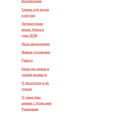
Воскресение
Сказки для внука
и внучки
Литературная
жизнь Урала в
годы ВОВ
Дела милосердия
Живые художники
Работа
Качество жизни в
любом возрасте
О писателях и не
только
О таинствах
церкви с Алексеем
Рыжковым