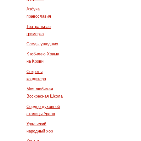
Азбука
православия
Театральная
гримерка
Следы ушедших
К юбилею Храма
на Крови
Секреты
кондитера
Моя любимая
Воскресная Школа
Сердце духовной
столицы Урала
Уральский
народный хор