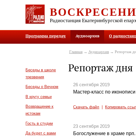
ВОСКРЕСЕН
Радиостанция Екатеринбургской епар
Программа передач
Аудиоархив
О радиостан
Главная
→
Аудиоархив
→ Репортаж д
Репортаж дня
Беседы в школе
трезвения
26 сентября 2019
Беседы о Вечном
Мастер-класс по иконописи
В кругу семьи
Возвращение к
Скачать файл
|
Копировать ссы
истокам
Гость в студии
23 сентября 2019
Богослужение в храме прп
Да будет с вами