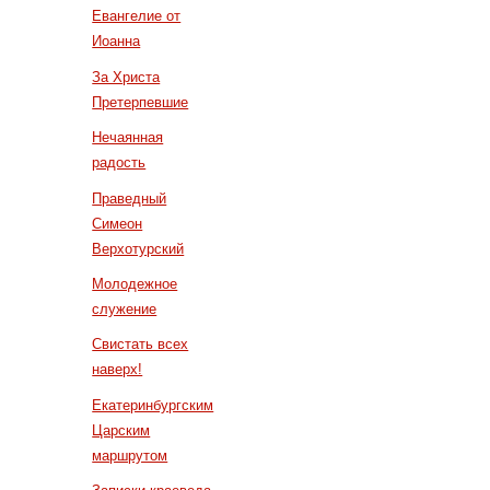
Евангелие от
Иоанна
За Христа
Претерпевшие
Нечаянная
радость
Праведный
Симеон
Верхотурский
Молодежное
служение
Свистать всех
наверх!
Екатеринбургским
Царским
маршрутом