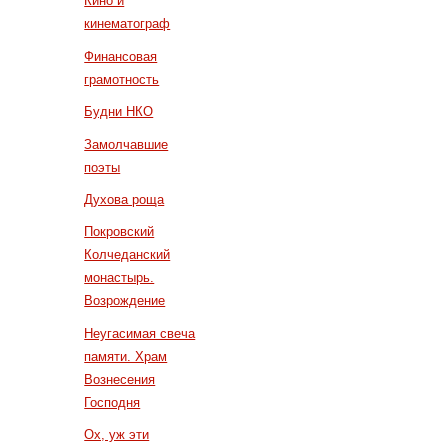
Кино и
кинематограф
Финансовая
грамотность
Будни НКО
Замолчавшие
поэты
Духова роща
Покровский
Колчеданский
монастырь.
Возрождение
Неугасимая свеча
памяти. Храм
Вознесения
Господня
Ох, уж эти