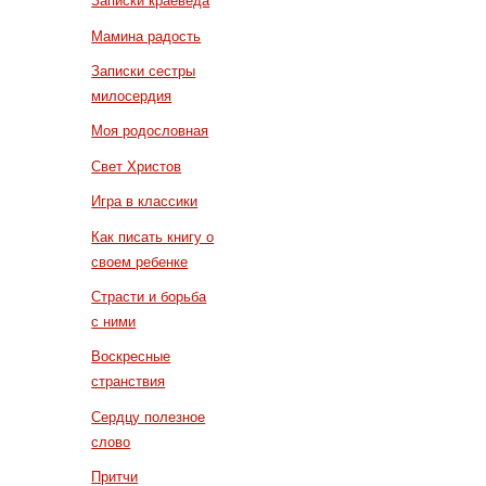
Записки краеведа
Мамина радость
Записки сестры
милосердия
Моя родословная
Свет Христов
Игра в классики
Как писать книгу о
своем ребенке
Страсти и борьба
с ними
Воскресные
странствия
Сердцу полезное
слово
Притчи