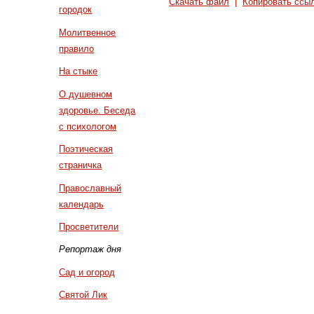
Скачать файл
|
Копировать ссы
городок
Молитвенное
правило
На стыке
О душевном
здоровье. Беседа
с психологом
Поэтическая
страничка
Православный
календарь
Просветители
Репортаж дня
Сад и огород
Святой Лик