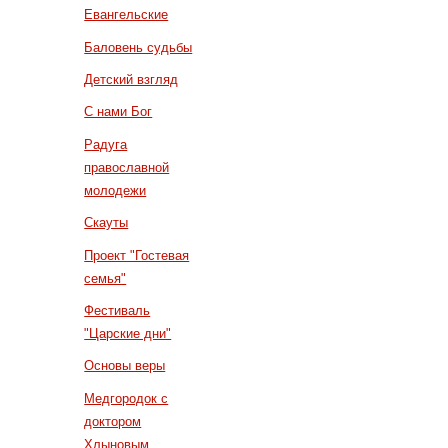
Евангельские
Баловень судьбы
Детский взгляд
С нами Бог
Радуга
православной
молодежи
Скауты
Проект "Гостевая
семья"
Фестиваль
"Царские дни"
Основы веры
Медгородок с
доктором
Хлыновым