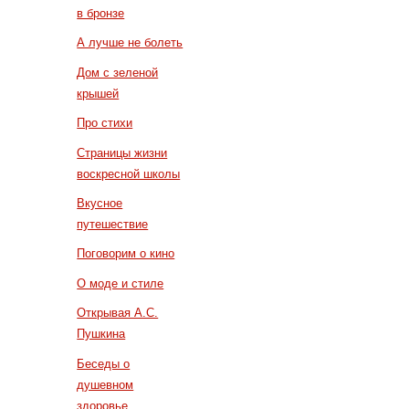
в бронзе
А лучше не болеть
Дом с зеленой
крышей
Про стихи
Страницы жизни
воскресной школы
Вкусное
путешествие
Поговорим о кино
О моде и стиле
Открывая А.С.
Пушкина
Беседы о
душевном
здоровье