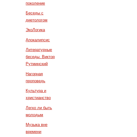
поколение
Беседы с
диетологом
ЭкоЛогика
Апокалипсис
Литературные
беседы. Виктор
Рутминский
Нагорная
проповедь
Культура и
христианство
Легко ли быть
молодым
Музыка вне
времени