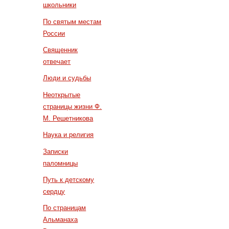
школьники
По святым местам
России
Священник
отвечает
Люди и судьбы
Неоткрытые
страницы жизни Ф.
М. Решетникова
Наука и религия
Записки
паломницы
Путь к детскому
сердцу
По страницам
Альманаха