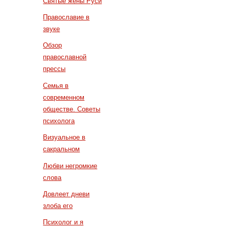
Святые жены Руси
Православие в
звуке
Обзор
православной
прессы
Семья в
современном
обществе. Советы
психолога
Визуальное в
сакральном
Любви негромкие
слова
Довлеет дневи
злоба его
Психолог и я