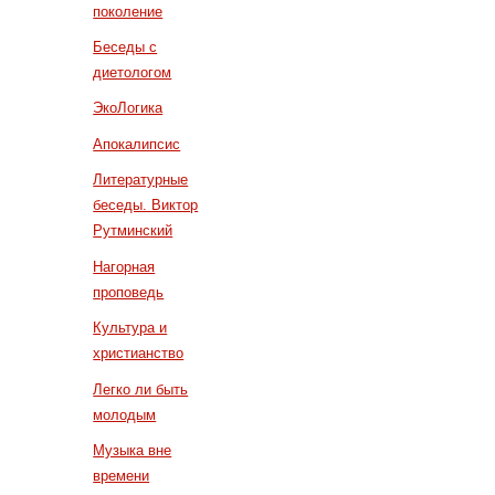
поколение
Беседы с
диетологом
ЭкоЛогика
Апокалипсис
Литературные
беседы. Виктор
Рутминский
Нагорная
проповедь
Культура и
христианство
Легко ли быть
молодым
Музыка вне
времени