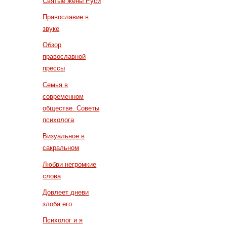
Святые жены Руси
Православие в
звуке
Обзор
православной
прессы
Семья в
современном
обществе. Советы
психолога
Визуальное в
сакральном
Любви негромкие
слова
Довлеет дневи
злоба его
Психолог и я