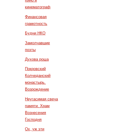
Кино и
кинематограф
Финансовая
грамотность
Будни НКО
Замолчавшие
поэты
Духова роща
Покровский
Колчеданский
монастырь.
Возрождение
Неугасимая свеча
памяти. Храм
Вознесения
Господня
Ох, уж эти