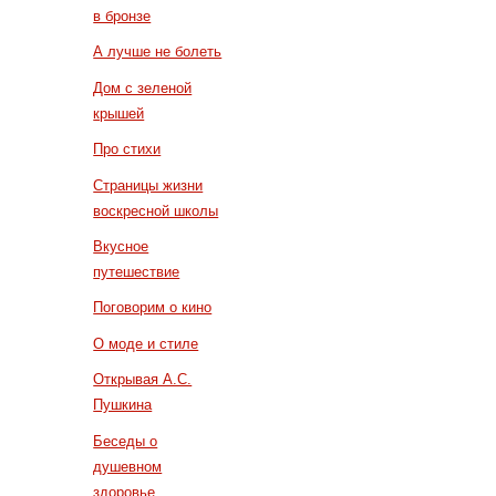
в бронзе
А лучше не болеть
Дом с зеленой
крышей
Про стихи
Страницы жизни
воскресной школы
Вкусное
путешествие
Поговорим о кино
О моде и стиле
Открывая А.С.
Пушкина
Беседы о
душевном
здоровье