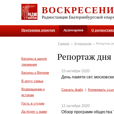
ВОСКРЕСЕН
Радиостанция Екатеринбургской епар
Программа передач
Аудиоархив
О радиостан
Главная
→
Аудиоархив
→ Репортаж д
Репортаж дня
Беседы в школе
трезвения
23 октября 2020
Беседы о Вечном
День памяти свт. московски
В кругу семьи
Возвращение к
Скачать файл
|
Копировать ссы
истокам
Гость в студии
12 октября 2020
Обзор программ общества 
Да будет с вами