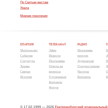
По Святым местам
Урала
Мнение поколения
ЕПАРХИЯ
ТЕЛЕКАНАЛ
РАДИО
Г
Митрополит
Эфир
Программа
Н
События
Новости
передач
А
Структура
Программы
Аудиоархив
Н
Храмы
Ответы на
О радиостанции
Ф
Святые
вопросы
Частоты
О
История
О телеканале
Контакты
К
Контакты
Форум
© 17.02.1999 — 2026
Екатеринбургский епархиальный