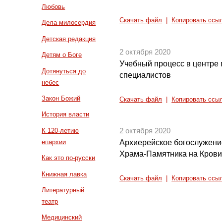
Любовь
Скачать файл
|
Копировать ссы
Дела милосердия
Детская редакция
2 октября 2020
Детям о Боге
Учебный процесс в центре 
Дотянуться до
специалистов
небес
Закон Божий
Скачать файл
|
Копировать ссы
История власти
К 120-летию
2 октября 2020
епархии
Архиерейское богослужение
Храма-Памятника на Кров
Как это по-русски
Книжная лавка
Скачать файл
|
Копировать ссы
Литературный
театр
Медицинский