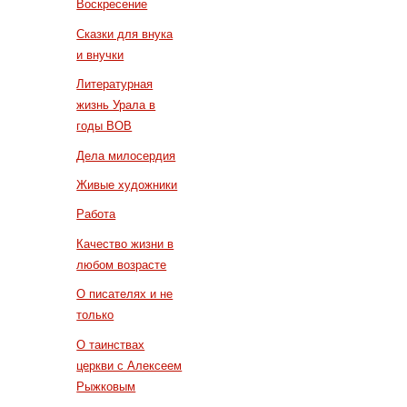
Воскресение
Сказки для внука
и внучки
Литературная
жизнь Урала в
годы ВОВ
Дела милосердия
Живые художники
Работа
Качество жизни в
любом возрасте
О писателях и не
только
О таинствах
церкви с Алексеем
Рыжковым