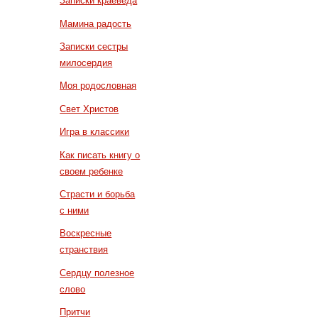
Записки краеведа
Мамина радость
Записки сестры
милосердия
Моя родословная
Свет Христов
Игра в классики
Как писать книгу о
своем ребенке
Страсти и борьба
с ними
Воскресные
странствия
Сердцу полезное
слово
Притчи