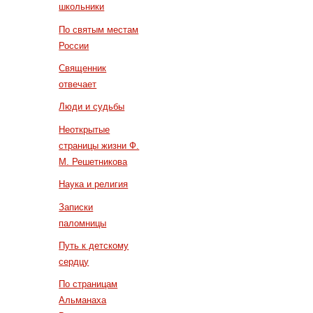
школьники
По святым местам
России
Священник
отвечает
Люди и судьбы
Неоткрытые
страницы жизни Ф.
М. Решетникова
Наука и религия
Записки
паломницы
Путь к детскому
сердцу
По страницам
Альманаха