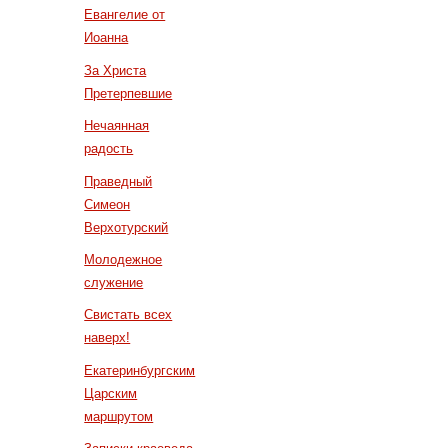
Евангелие от
Иоанна
За Христа
Претерпевшие
Нечаянная
радость
Праведный
Симеон
Верхотурский
Молодежное
служение
Свистать всех
наверх!
Екатеринбургским
Царским
маршрутом