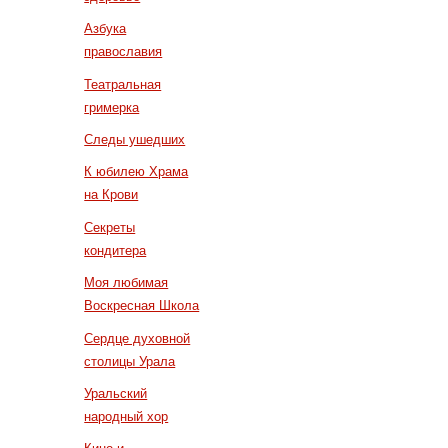
Азбука
православия
Театральная
гримерка
Следы ушедших
К юбилею Храма
на Крови
Секреты
кондитера
Моя любимая
Воскресная Школа
Сердце духовной
столицы Урала
Уральский
народный хор