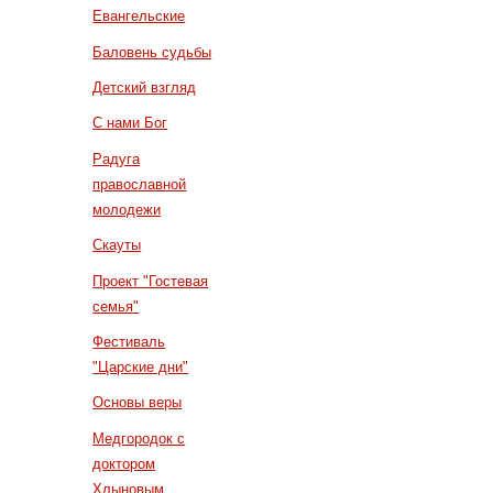
Евангельские
Баловень судьбы
Детский взгляд
С нами Бог
Радуга
православной
молодежи
Скауты
Проект "Гостевая
семья"
Фестиваль
"Царские дни"
Основы веры
Медгородок с
доктором
Хлыновым