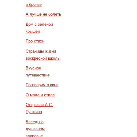
в бронзе
А лучше не болеть
Дом с зеленой
крышей
Про стихи
Страницы жизни
воскресной школы
Вкусное
путешествие
Поговорим о кино
О моде и стиле
Открывая А.С.
Пушкина
Беседы о
душевном
здоровье