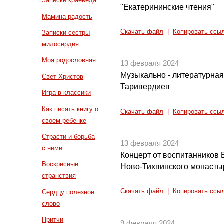
Записки краеведа
"Екатерининские чтения"
Мамина радость
Скачать файл
|
Копировать ссы
Записки сестры
милосердия
Моя родословная
13 февраля 2024
Музыкально - литературна
Свет Христов
Таривердиев
Игра в классики
Как писать книгу о
Скачать файл
|
Копировать ссы
своем ребенке
Страсти и борьба
13 февраля 2024
с ними
Концерт от воспитанников
Воскресные
Ново-Тихвинского монасты
странствия
Скачать файл
|
Копировать ссы
Сердцу полезное
слово
Притчи
9 февраля 2024