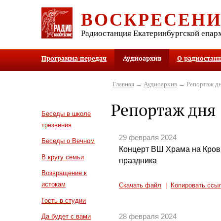
ВОСКРЕСЕН
Радиостанция Екатеринбургской епар
Программа передач
Аудиоархив
О радиостан
Главная
→
Аудиоархив
→ Репортаж д
Репортаж дня
Беседы в школе
трезвения
29 февраля 2024
Беседы о Вечном
Концерт ВШ Храма на Крови
В кругу семьи
праздника
Возвращение к
истокам
Скачать файл
|
Копировать ссы
Гость в студии
28 февраля 2024
Да будет с вами