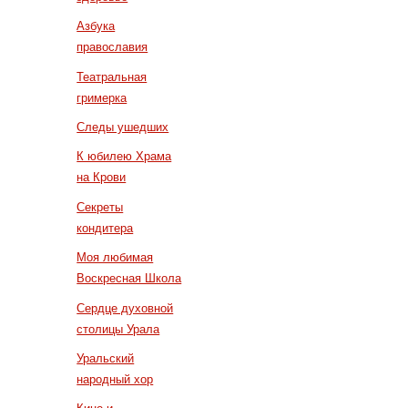
Азбука
православия
Театральная
гримерка
Следы ушедших
К юбилею Храма
на Крови
Секреты
кондитера
Моя любимая
Воскресная Школа
Сердце духовной
столицы Урала
Уральский
народный хор