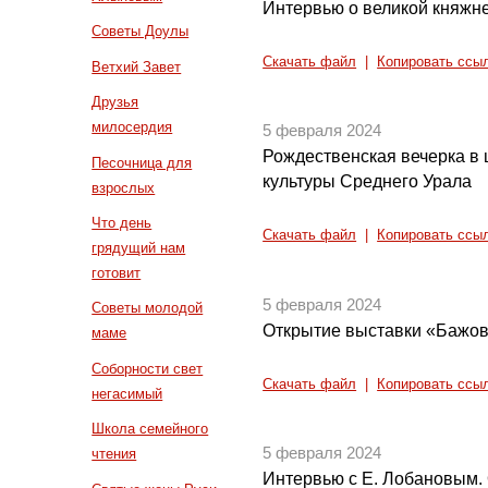
Интервью о великой княжн
Советы Доулы
Скачать файл
|
Копировать ссы
Ветхий Завет
Друзья
милосердия
5 февраля 2024
Рождественская вечерка в
Песочница для
культуры Среднего Урала
взрослых
Что день
Скачать файл
|
Копировать ссы
грядущий нам
готовит
5 февраля 2024
Советы молодой
Открытие выставки «Бажо
маме
Соборности свет
Скачать файл
|
Копировать ссы
негасимый
Школа семейного
5 февраля 2024
чтения
Интервью с Е. Лобановым. 