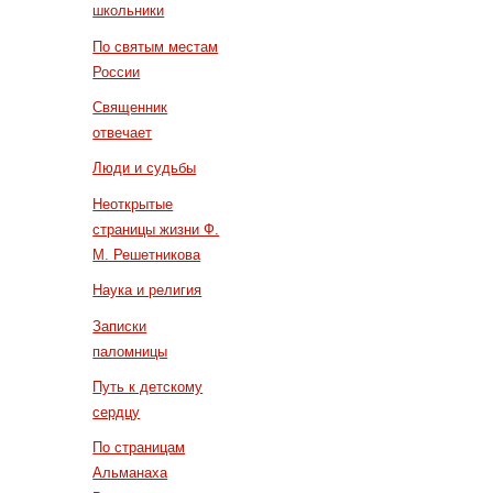
школьники
По святым местам
России
Священник
отвечает
Люди и судьбы
Неоткрытые
страницы жизни Ф.
М. Решетникова
Наука и религия
Записки
паломницы
Путь к детскому
сердцу
По страницам
Альманаха