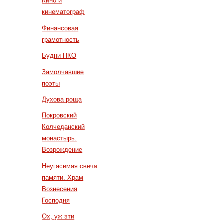
Кино и
кинематограф
Финансовая
грамотность
Будни НКО
Замолчавшие
поэты
Духова роща
Покровский
Колчеданский
монастырь.
Возрождение
Неугасимая свеча
памяти. Храм
Вознесения
Господня
Ох, уж эти