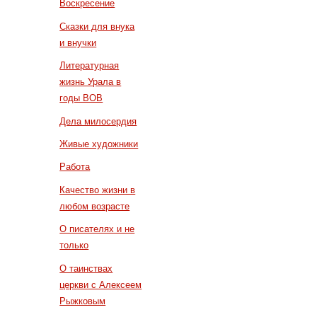
Воскресение
Сказки для внука
и внучки
Литературная
жизнь Урала в
годы ВОВ
Дела милосердия
Живые художники
Работа
Качество жизни в
любом возрасте
О писателях и не
только
О таинствах
церкви с Алексеем
Рыжковым