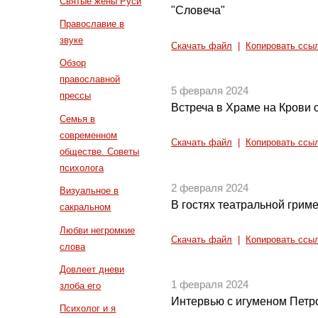
Святые жены Руси
"Словеча"
Православие в
звуке
Скачать файл
|
Копировать ссы
Обзор
православной
5 февраля 2024
прессы
Встреча в Храме на Крови
Семья в
современном
Скачать файл
|
Копировать ссы
обществе. Советы
психолога
2 февраля 2024
Визуальное в
В гостях театральной грим
сакральном
Любви негромкие
Скачать файл
|
Копировать ссы
слова
Довлеет дневи
1 февраля 2024
злоба его
Интервью с игуменом Петр
Психолог и я