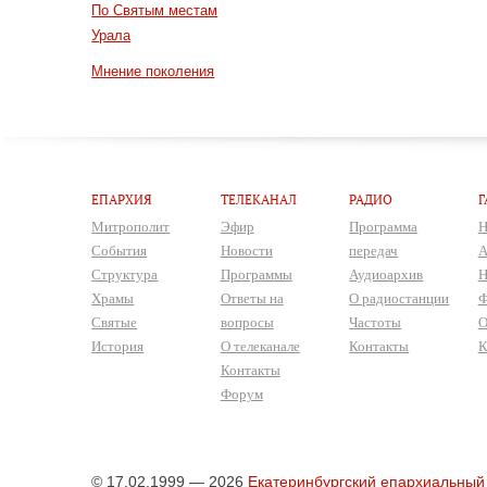
По Святым местам
Урала
Мнение поколения
ЕПАРХИЯ
ТЕЛЕКАНАЛ
РАДИО
Г
Митрополит
Эфир
Программа
Н
События
Новости
передач
А
Структура
Программы
Аудиоархив
Н
Храмы
Ответы на
О радиостанции
Ф
Святые
вопросы
Частоты
О
История
О телеканале
Контакты
К
Контакты
Форум
© 17.02.1999 — 2026
Екатеринбургский епархиальный