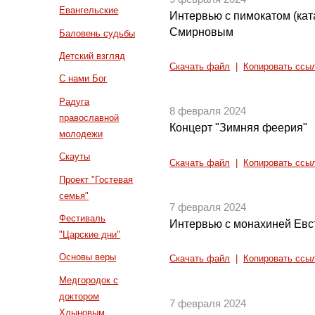
Евангельские
Интервью с пимокатом (кат
Смирновым
Баловень судьбы
Детский взгляд
Скачать файл
|
Копировать ссы
С нами Бог
Радуга
8 февраля 2024
православной
Концерт "Зимняя феерия"
молодежи
Скауты
Скачать файл
|
Копировать ссы
Проект "Гостевая
семья"
7 февраля 2024
Фестиваль
Интервью с монахиней Ев
"Царские дни"
Основы веры
Скачать файл
|
Копировать ссы
Медгородок с
доктором
7 февраля 2024
Хлыновым