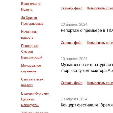
Евангелие от
Скачать файл
|
Копировать ссы
Иоанна
За Христа
Претерпевшие
10 апреля 2024
Репортаж о премьере в ТЮ
Нечаянная
радость
Скачать файл
|
Копировать ссы
Праведный
Симеон
Верхотурский
10 апреля 2024
Музыкально-литературная 
Молодежное
творчеству композитора Ар
служение
Свистать всех
Скачать файл
|
Копировать ссы
наверх!
Екатеринбургским
10 апреля 2024
Царским
Концерт фестиваля "Время
маршрутом