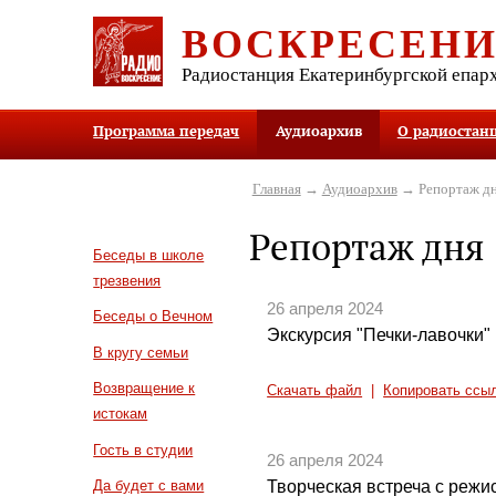
ВОСКРЕСЕН
Радиостанция Екатеринбургской епар
Программа передач
Аудиоархив
О радиостан
Главная
→
Аудиоархив
→ Репортаж д
Репортаж дня
Беседы в школе
трезвения
26 апреля 2024
Беседы о Вечном
Экскурсия "Печки-лавочки"
В кругу семьи
Возвращение к
Скачать файл
|
Копировать ссы
истокам
Гость в студии
26 апреля 2024
Творческая встреча с реж
Да будет с вами