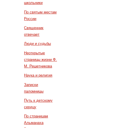
школьники
По святым местам
России
Священник
отвечает
Люди и судьбы
Неоткрытые
страницы жизни Ф.
М. Решетникова
Наука и религия
Записки
паломницы
Путь к детскому
сердцу
По страницам
Альманаха