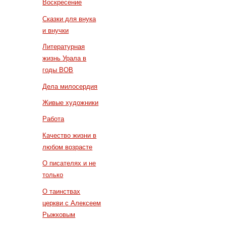
Воскресение
Сказки для внука
и внучки
Литературная
жизнь Урала в
годы ВОВ
Дела милосердия
Живые художники
Работа
Качество жизни в
любом возрасте
О писателях и не
только
О таинствах
церкви с Алексеем
Рыжковым