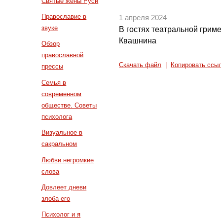
Святые жены Руси
Православие в
1 апреля 2024
звуке
В гостях театральной грим
Квашнина
Обзор
православной
Скачать файл
|
Копировать ссы
прессы
Семья в
современном
обществе. Советы
психолога
Визуальное в
сакральном
Любви негромкие
слова
Довлеет дневи
злоба его
Психолог и я