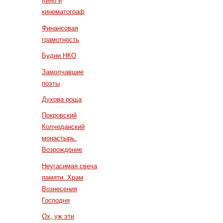
Кино и
кинематограф
Финансовая
грамотность
Будни НКО
Замолчавшие
поэты
Духова роща
Покровский
Колчеданский
монастырь.
Возрождение
Неугасимая свеча
памяти. Храм
Вознесения
Господня
Ох, уж эти