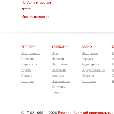
По Святым местам
Урала
Мнение поколения
ЕПАРХИЯ
ТЕЛЕКАНАЛ
РАДИО
Г
Митрополит
Эфир
Программа
Н
События
Новости
передач
А
Структура
Программы
Аудиоархив
Н
Храмы
Ответы на
О радиостанции
Ф
Святые
вопросы
Частоты
О
История
О телеканале
Контакты
К
Контакты
Форум
© 17.02.1999 — 2026
Екатеринбургский епархиальный