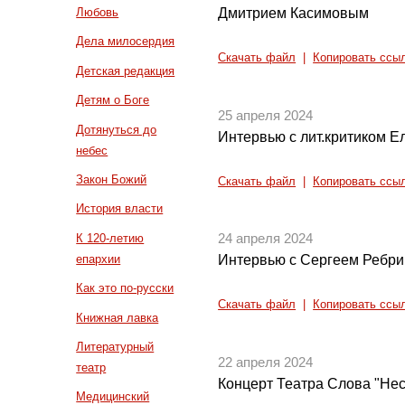
Дмитрием Касимовым
Любовь
Дела милосердия
Скачать файл
|
Копировать ссы
Детская редакция
Детям о Боге
25 апреля 2024
Дотянуться до
Интервью с лит.критиком Е
небес
Закон Божий
Скачать файл
|
Копировать ссы
История власти
К 120-летию
24 апреля 2024
епархии
Интервью с Сергеем Ребр
Как это по-русски
Скачать файл
|
Копировать ссы
Книжная лавка
Литературный
22 апреля 2024
театр
Концерт Театра Слова "Не
Медицинский