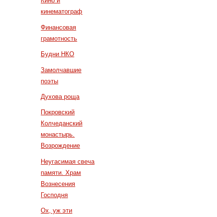
Кино и
кинематограф
Финансовая
грамотность
Будни НКО
Замолчавшие
поэты
Духова роща
Покровский
Колчеданский
монастырь.
Возрождение
Неугасимая свеча
памяти. Храм
Вознесения
Господня
Ох, уж эти