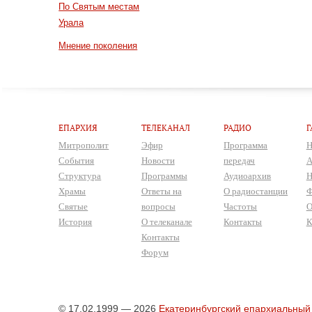
По Святым местам
Урала
Мнение поколения
ЕПАРХИЯ
ТЕЛЕКАНАЛ
РАДИО
Г
Митрополит
Эфир
Программа
Н
События
Новости
передач
А
Структура
Программы
Аудиоархив
Н
Храмы
Ответы на
О радиостанции
Ф
Святые
вопросы
Частоты
О
История
О телеканале
Контакты
К
Контакты
Форум
© 17.02.1999 — 2026
Екатеринбургский епархиальный