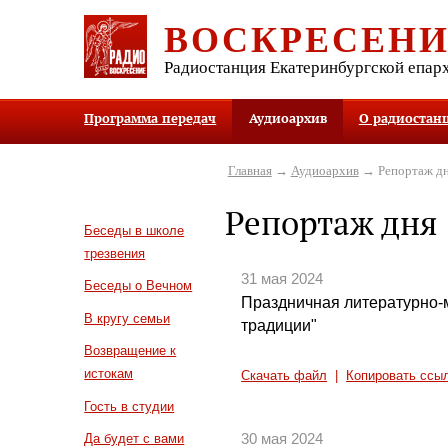
ВОСКРЕСЕН
Радиостанция Екатеринбургской епар
Программа передач
Аудиоархив
О радиостан
Главная
→
Аудиоархив
→ Репортаж д
Репортаж дня
Беседы в школе
трезвения
31 мая 2024
Беседы о Вечном
Праздничная литературно-
В кругу семьи
традиции"
Возвращение к
истокам
Скачать файл
|
Копировать ссы
Гость в студии
30 мая 2024
Да будет с вами