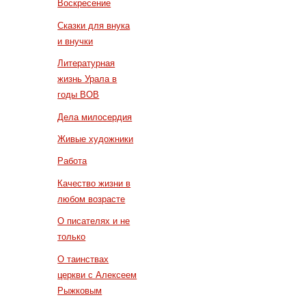
Воскресение
Сказки для внука
и внучки
Литературная
жизнь Урала в
годы ВОВ
Дела милосердия
Живые художники
Работа
Качество жизни в
любом возрасте
О писателях и не
только
О таинствах
церкви с Алексеем
Рыжковым