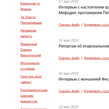
17 мая 2024
Евангелие от
Интервью с настоятелем хр
Иоанна
Мефодия, протоиереем Пе
За Христа
Претерпевшие
Скачать файл
|
Копировать ссы
Нечаянная
радость
16 мая 2024
Праведный
Репортаж об епархиальном
Симеон
Верхотурский
Скачать файл
|
Копировать ссы
Молодежное
служение
15 мая 2024
Свистать всех
Интервью с монахиней Фес
наверх!
Екатеринбургским
Скачать файл
|
Копировать ссы
Царским
маршрутом
13 мая 2024