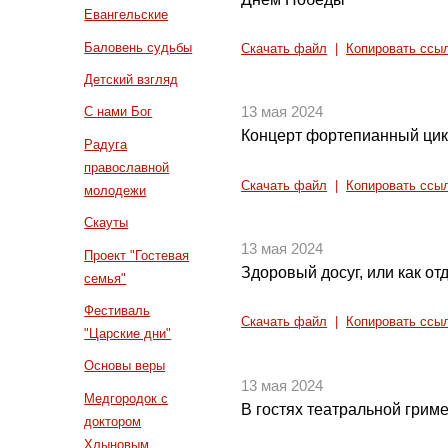
Евангельские
Баловень судьбы
Скачать файл
|
Копировать ссы
Детский взгляд
13 мая 2024
С нами Бог
Концерт фортепианный цик
Радуга
православной
Скачать файл
|
Копировать ссы
молодежи
Скауты
13 мая 2024
Проект "Гостевая
Здоровый досуг, или как о
семья"
Фестиваль
Скачать файл
|
Копировать ссы
"Царские дни"
Основы веры
13 мая 2024
Медгородок с
В гостях театральной гри
доктором
Хлыновым