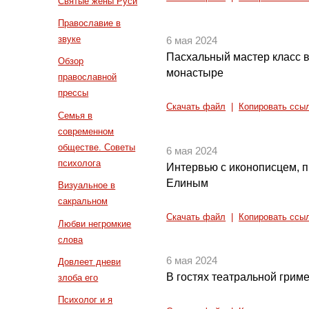
Святые жены Руси
Православие в
звуке
6 мая 2024
Пасхальный мастер класс 
Обзор
монастыре
православной
прессы
Скачать файл
|
Копировать ссы
Семья в
современном
обществе. Советы
6 мая 2024
психолога
Интервью с иконописцем, 
Елиным
Визуальное в
сакральном
Скачать файл
|
Копировать ссы
Любви негромкие
слова
6 мая 2024
Довлеет дневи
В гостях театральной грим
злоба его
Психолог и я