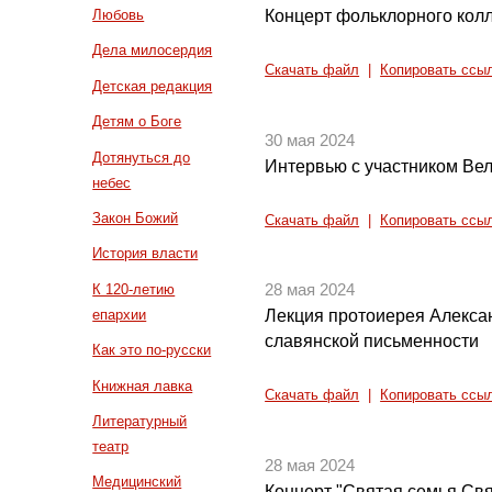
Концерт фольклорного кол
Любовь
Дела милосердия
Скачать файл
|
Копировать ссы
Детская редакция
Детям о Боге
30 мая 2024
Дотянуться до
Интервью с участником Вел
небес
Закон Божий
Скачать файл
|
Копировать ссы
История власти
К 120-летию
28 мая 2024
епархии
Лекция протоиерея Алекса
славянской письменности
Как это по-русски
Книжная лавка
Скачать файл
|
Копировать ссы
Литературный
театр
28 мая 2024
Медицинский
Концерт "Святая семья Свя