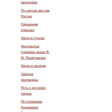
школьники
По святым местам
России
Священник
отвечает
Люди и судьбы
Неоткрытые
страницы жизни Ф.
М. Решетникова
Наука и религия
Записки
паломницы
Путь к детскому
сердцу
По страницам
Альманаха