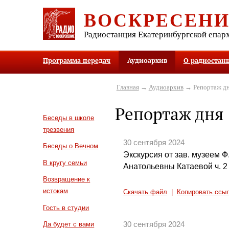
ВОСКРЕСЕН
Радиостанция Екатеринбургской епар
Программа передач
Аудиоархив
О радиостан
Главная
→
Аудиоархив
→ Репортаж д
Репортаж дня
Беседы в школе
трезвения
30 сентября 2024
Беседы о Вечном
Экскурсия от зав. музеем 
В кругу семьи
Анатольевны Катаевой ч. 2
Возвращение к
истокам
Скачать файл
|
Копировать ссы
Гость в студии
30 сентября 2024
Да будет с вами