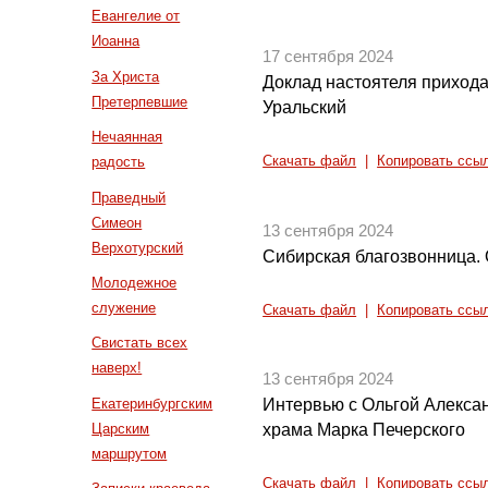
Евангелие от
Иоанна
17 сентября 2024
За Христа
Доклад настоятеля прихода
Претерпевшие
Уральский
Нечаянная
радость
Скачать файл
|
Копировать ссы
Праведный
Симеон
13 сентября 2024
Верхотурский
Сибирская благозвонница. 
Молодежное
служение
Скачать файл
|
Копировать ссы
Свистать всех
наверх!
13 сентября 2024
Екатеринбургским
Интервью с Ольгой Алекса
Царским
храма Марка Печерского
маршрутом
Скачать файл
|
Копировать ссы