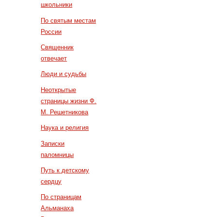
школьники
По святым местам
России
Священник
отвечает
Люди и судьбы
Неоткрытые
страницы жизни Ф.
М. Решетникова
Наука и религия
Записки
паломницы
Путь к детскому
сердцу
По страницам
Альманаха