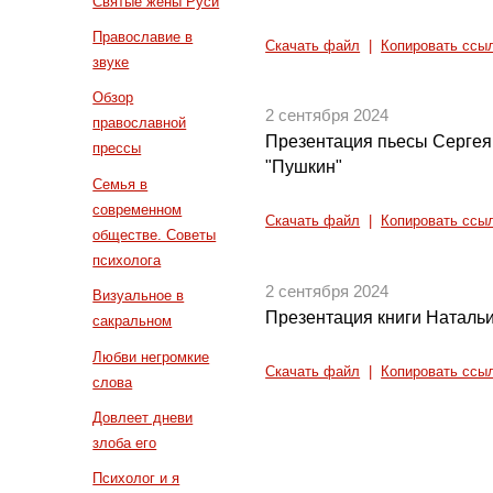
Святые жены Руси
Православие в
Скачать файл
|
Копировать ссы
звуке
Обзор
2 сентября 2024
православной
Презентация пьесы Сергея
прессы
"Пушкин"
Семья в
современном
Скачать файл
|
Копировать ссы
обществе. Советы
психолога
2 сентября 2024
Визуальное в
Презентация книги Натальи
сакральном
Любви негромкие
Скачать файл
|
Копировать ссы
слова
Довлеет дневи
злоба его
Психолог и я