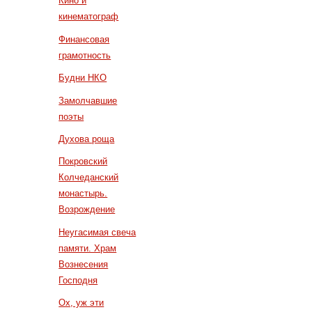
Кино и
кинематограф
Финансовая
грамотность
Будни НКО
Замолчавшие
поэты
Духова роща
Покровский
Колчеданский
монастырь.
Возрождение
Неугасимая свеча
памяти. Храм
Вознесения
Господня
Ох, уж эти