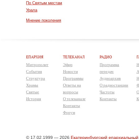
По Святым местам
Урала
Мнение поколения
ЕПАРХИЯ
ТЕЛЕКАНАЛ
РАДИО
Г
Митрополит
Эфир
Программа
Н
События
Новости
передач
А
Структура
Программы
Аудиоархив
Н
Храмы
Ответы на
О радиостанции
Ф
Святые
вопросы
Частоты
О
История
О телеканале
Контакты
К
Контакты
Форум
© 17.02.1999 — 2026
Екатеринбургский епархиальный