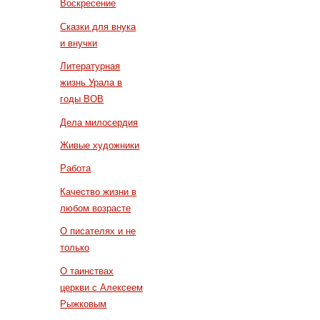
Воскресение
Сказки для внука
и внучки
Литературная
жизнь Урала в
годы ВОВ
Дела милосердия
Живые художники
Работа
Качество жизни в
любом возрасте
О писателях и не
только
О таинствах
церкви с Алексеем
Рыжковым