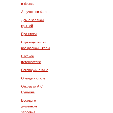
в бронзе
А лучше не болеть
Дом с зеленой
крышей
Про стихи
Страницы жизни
воскресной школы
Вкусное
путешествие
Поговорим о кино
О моде и стиле
Открывая А.С.
Пушкина
Беседы о
душевном
здоровье