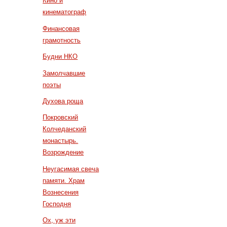
Кино и
кинематограф
Финансовая
грамотность
Будни НКО
Замолчавшие
поэты
Духова роща
Покровский
Колчеданский
монастырь.
Возрождение
Неугасимая свеча
памяти. Храм
Вознесения
Господня
Ох, уж эти