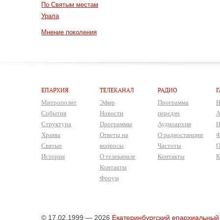
По Святым местам
Урала
Мнение поколения
ЕПАРХИЯ
ТЕЛЕКАНАЛ
РАДИО
Г
Митрополит
Эфир
Программа
Н
События
Новости
передач
А
Структура
Программы
Аудиоархив
Н
Храмы
Ответы на
О радиостанции
Ф
Святые
вопросы
Частоты
О
История
О телеканале
Контакты
К
Контакты
Форум
© 17.02.1999 — 2026
Екатеринбургский епархиальный