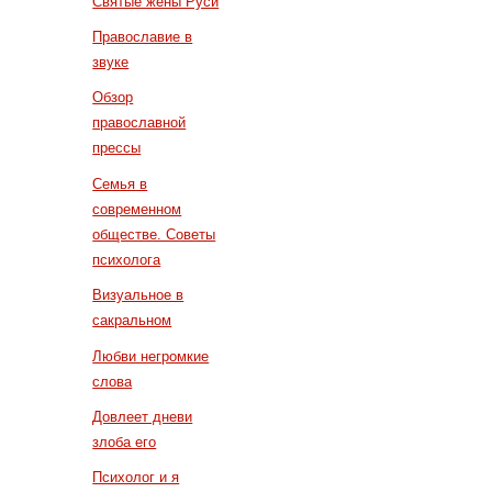
Святые жены Руси
Православие в
звуке
Обзор
православной
прессы
Семья в
современном
обществе. Советы
психолога
Визуальное в
сакральном
Любви негромкие
слова
Довлеет дневи
злоба его
Психолог и я