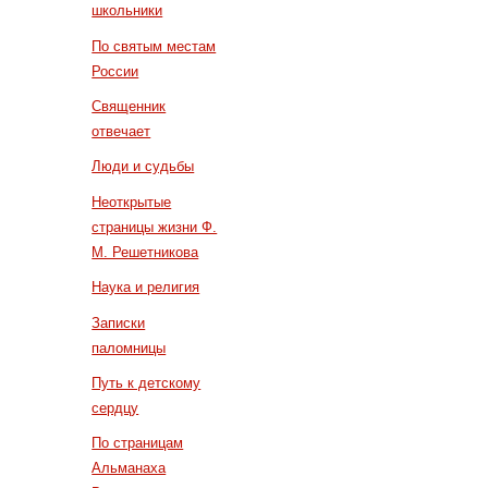
школьники
По святым местам
России
Священник
отвечает
Люди и судьбы
Неоткрытые
страницы жизни Ф.
М. Решетникова
Наука и религия
Записки
паломницы
Путь к детскому
сердцу
По страницам
Альманаха