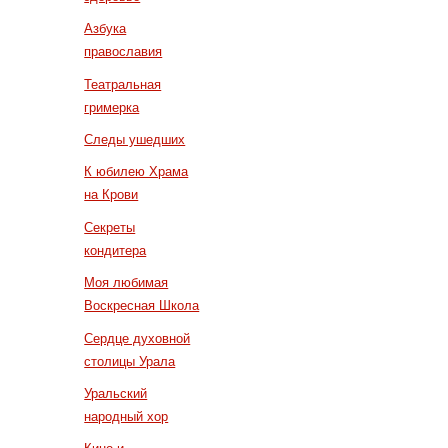
Азбука
православия
Театральная
гримерка
Следы ушедших
К юбилею Храма
на Крови
Секреты
кондитера
Моя любимая
Воскресная Школа
Сердце духовной
столицы Урала
Уральский
народный хор