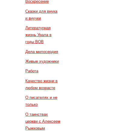
Воскресение
Сказки для внука
и внучки
Литературная
жизнь Урала в
годы ВОВ
Дела милосердия
Живые художники
Работа
Качество жизни в
любом возрасте
О писателях и не
только
О таинствах
церкви с Алексеем
Рыжковым