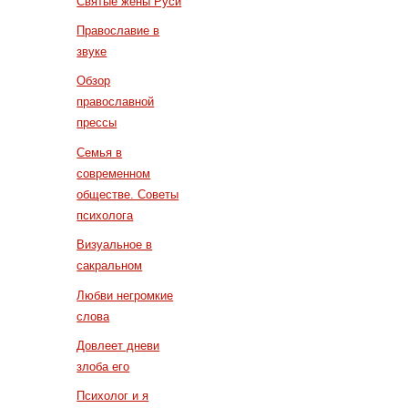
Святые жены Руси
Православие в
звуке
Обзор
православной
прессы
Семья в
современном
обществе. Советы
психолога
Визуальное в
сакральном
Любви негромкие
слова
Довлеет дневи
злоба его
Психолог и я