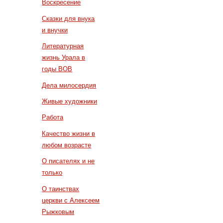
Воскресение
Сказки для внука
и внучки
Литературная
жизнь Урала в
годы ВОВ
Дела милосердия
Живые художники
Работа
Качество жизни в
любом возрасте
О писателях и не
только
О таинствах
церкви с Алексеем
Рыжковым