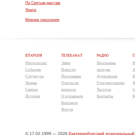
По Святым местам
Урала
Мнение поколения
ЕПАРХИЯ
ТЕЛЕКАНАЛ
РАДИО
Г
Митрополит
Эфир
Программа
Н
События
Новости
передач
А
Структура
Программы
Аудиоархив
Н
Храмы
Ответы на
О радиостанции
Ф
Святые
вопросы
Частоты
О
История
О телеканале
Контакты
К
Контакты
Форум
© 17.02.1999 — 2026
Екатеринбургский епархиальный