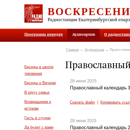
ВОСКРЕСЕН
Радиостанция Екатеринбургской епар
Программа передач
Аудиоархив
О радиостан
Главная
→
Аудиоархив
→ Православны
Православный
Беседы в школе
трезвения
28 июня 2019
Беседы о Вечном
Православный календарь 3
В кругу семьи
Возвращение к
Скачать файл
|
Копировать ссы
истокам
Гость в студии
28 июня 2019
Православный календарь 2
Да будет с вами