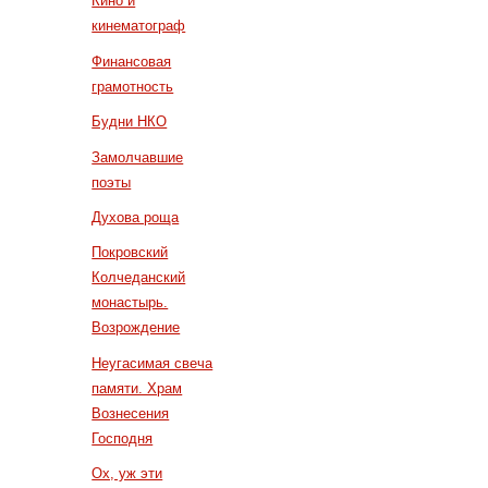
Кино и
кинематограф
Финансовая
грамотность
Будни НКО
Замолчавшие
поэты
Духова роща
Покровский
Колчеданский
монастырь.
Возрождение
Неугасимая свеча
памяти. Храм
Вознесения
Господня
Ох, уж эти