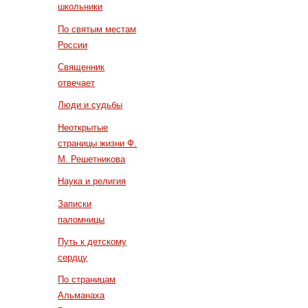
школьники
По святым местам
России
Священник
отвечает
Люди и судьбы
Неоткрытые
страницы жизни Ф.
М. Решетникова
Наука и религия
Записки
паломницы
Путь к детскому
сердцу
По страницам
Альманаха