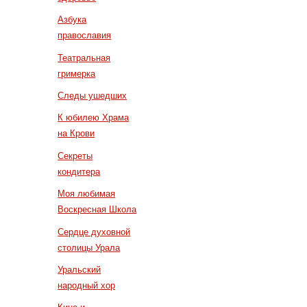
Азбука
православия
Театральная
гримерка
Следы ушедших
К юбилею Храма
на Крови
Секреты
кондитера
Моя любимая
Воскресная Школа
Сердце духовной
столицы Урала
Уральский
народный хор