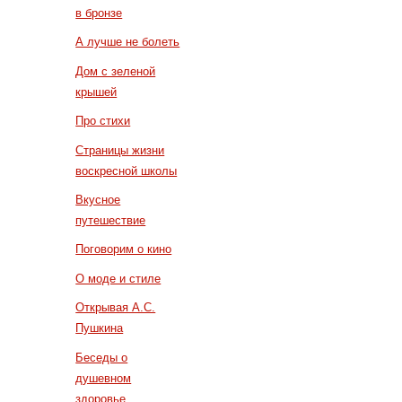
в бронзе
А лучше не болеть
Дом с зеленой
крышей
Про стихи
Страницы жизни
воскресной школы
Вкусное
путешествие
Поговорим о кино
О моде и стиле
Открывая А.С.
Пушкина
Беседы о
душевном
здоровье