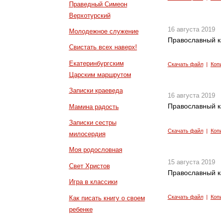
Праведный Симеон
Верхотурский
16 августа 2019
Молодежное служение
Православный к
Свистать всех наверх!
Екатеринбургским
Скачать файл
|
Коп
Царским маршрутом
Записки краеведа
16 августа 2019
Православный к
Мамина радость
Записки сестры
Скачать файл
|
Коп
милосердия
Моя родословная
15 августа 2019
Свет Христов
Православный к
Игра в классики
Скачать файл
|
Коп
Как писать книгу о своем
ребенке