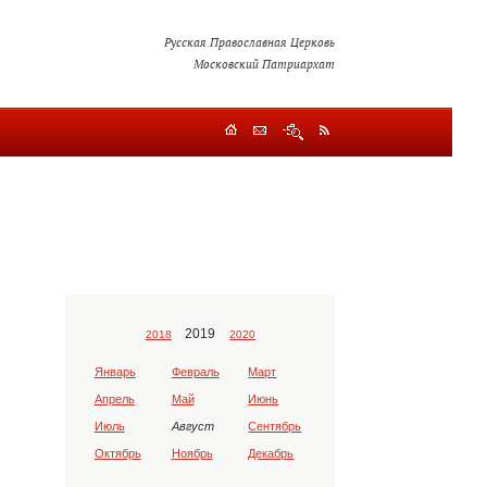
Русская Православная Церковь
Московский Патриархат
2019
2018
2020
Январь
Февраль
Март
Апрель
Май
Июнь
Июль
Август
Сентябрь
Октябрь
Ноябрь
Декабрь