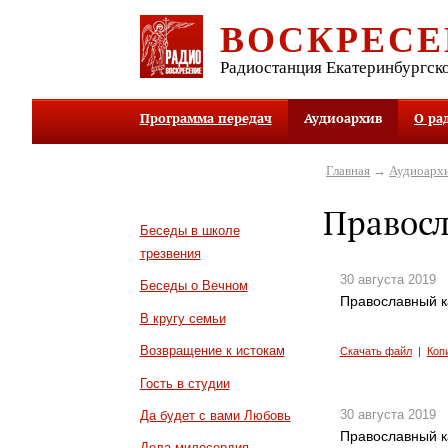
ВОСКРЕСЕ
Радиостанция Екатеринбургск
Программа передач
Аудиоархив
О ра
Главная
→
Аудиоарх
Правос
Беседы в школе
трезвения
30 августа 2019
Беседы о Вечном
Православный к
В кругу семьи
Возвращение к истокам
Скачать файл
|
Коп
Гость в студии
30 августа 2019
Да будет с вами Любовь
Православный к
Дела милосердия