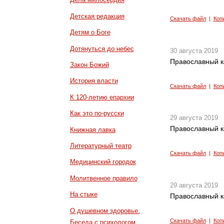
Детская редакция
Скачать файл
|
Коп
Детям о Боге
Дотянуться до небес
30 августа 2019
Православный к
Закон Божий
История власти
Скачать файл
|
Коп
К 120-летию епархии
Как это по-русски
29 августа 2019
Православный к
Книжная лавка
Литературный театр
Скачать файл
|
Коп
Медицинский городок
Молитвенное правило
29 августа 2019
На стыке
Православный к
О душевном здоровье.
Скачать файл
|
Коп
Беседа с психологом