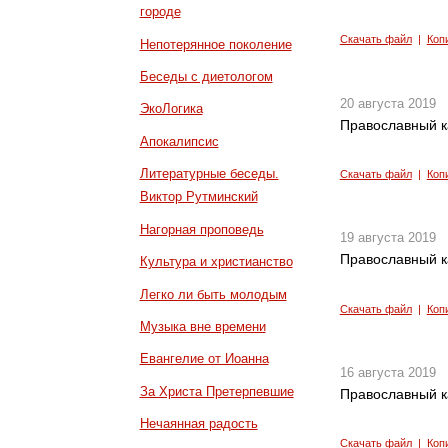
городе
Скачать файл
|
Коп
Непотерянное поколение
Беседы с диетологом
20 августа 2019
ЭкоЛогика
Православный к
Апокалипсис
Литературные беседы.
Скачать файл
|
Коп
Виктор Рутминский
Нагорная проповедь
19 августа 2019
Православный к
Культура и христианство
Легко ли быть молодым
Скачать файл
|
Коп
Музыка вне времени
Евангелие от Иоанна
16 августа 2019
За Христа Претерпевшие
Православный к
Нечаянная радость
Скачать файл
|
Коп