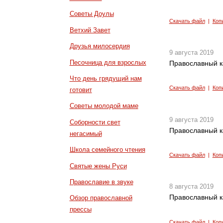
Советы Доулы
Скачать файл
|
Коп
Ветхий Завет
Друзья милосердия
9 августа 2019
Песочница для взрослых
Православный к
Что день грядущий нам
Скачать файл
|
Коп
готовит
Советы молодой маме
9 августа 2019
Соборности свет
Православный к
негасимый
Школа семейного чтения
Скачать файл
|
Коп
Святые жены Руси
Православие в звуке
8 августа 2019
Православный к
Обзор православной
прессы
Скачать файл
|
Коп