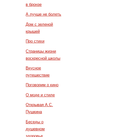
в бронзе
А лучше не болеть
Дом с зеленой
крышей
Про стихи
Страницы жизни
воскресной школы
Вкусное
путешествие
Поговорим о кино
О моде и стиле
Открывая А.С.
Пушкина
Беседы о
душевном
здоровье