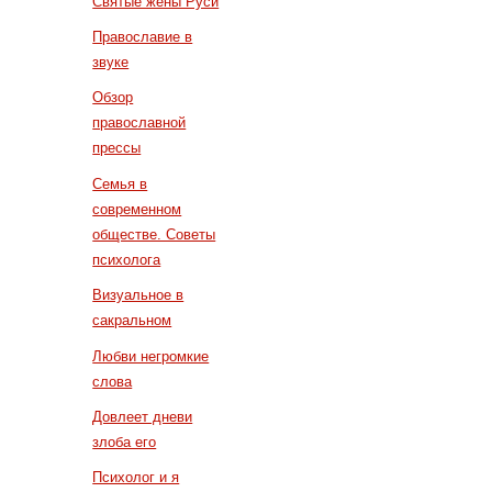
Святые жены Руси
Православие в
звуке
Обзор
православной
прессы
Семья в
современном
обществе. Советы
психолога
Визуальное в
сакральном
Любви негромкие
слова
Довлеет дневи
злоба его
Психолог и я