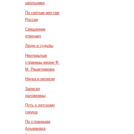
школьники
По святым местам
России
Священник
отвечает
Люди и судьбы
Неоткрытые
страницы жизни Ф.
М. Решетникова
Наука и религия
Записки
паломницы
Путь к детскому
сердцу
По страницам
Альманаха