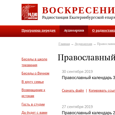
ВОСКРЕСЕН
Радиостанция Екатеринбургской епар
Программа передач
Аудиоархив
О радиостан
Главная
→
Аудиоархив
→ Православны
Православный
Беседы в школе
трезвения
30 сентября 2019
Беседы о Вечном
Православный календарь 3
В кругу семьи
Возвращение к
Скачать файл
|
Копировать ссы
истокам
Гость в студии
27 сентября 2019
Православный календарь 2
Да будет с вами