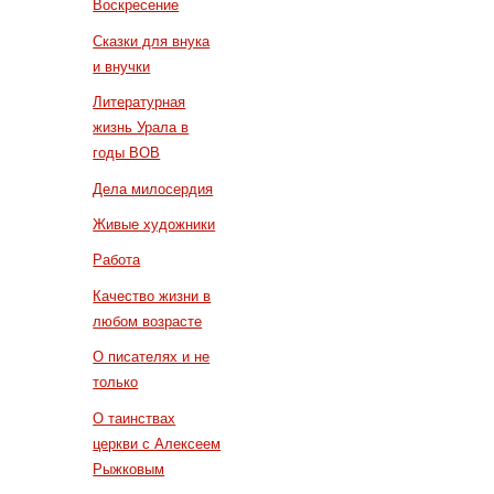
Воскресение
Сказки для внука
и внучки
Литературная
жизнь Урала в
годы ВОВ
Дела милосердия
Живые художники
Работа
Качество жизни в
любом возрасте
О писателях и не
только
О таинствах
церкви с Алексеем
Рыжковым