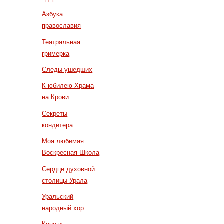
Азбука
православия
Театральная
гримерка
Следы ушедших
К юбилею Храма
на Крови
Секреты
кондитера
Моя любимая
Воскресная Школа
Сердце духовной
столицы Урала
Уральский
народный хор