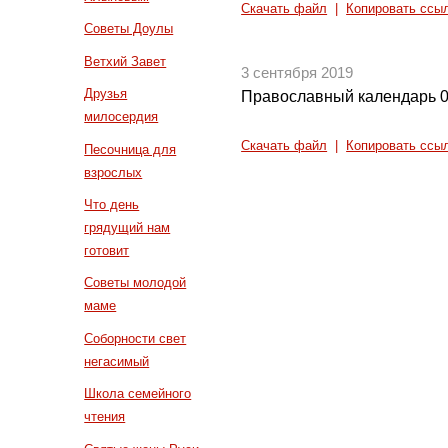
Скачать файл
|
Копировать ссы
Советы Доулы
Ветхий Завет
3 сентября 2019
Друзья
Православный календарь 0
милосердия
Скачать файл
|
Копировать ссы
Песочница для
взрослых
Что день
грядущий нам
готовит
Советы молодой
маме
Соборности свет
негасимый
Школа семейного
чтения