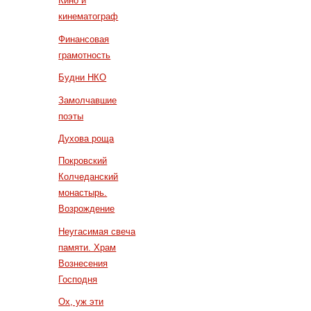
Кино и
кинематограф
Финансовая
грамотность
Будни НКО
Замолчавшие
поэты
Духова роща
Покровский
Колчеданский
монастырь.
Возрождение
Неугасимая свеча
памяти. Храм
Вознесения
Господня
Ох, уж эти