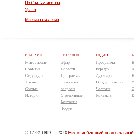
По Святым местам
Урала
Мнение поколения
ЕПАРХИЯ
ТЕЛЕКАНАЛ
РАДИО
Г
Митрополит
Эфир
Программа
Н
События
Новости
передач
А
Структура
Программы
Аудиоархив
Н
Храмы
Ответы на
О радиостанции
Ф
Святые
вопросы
Частоты
О
История
О телеканале
Контакты
К
Контакты
Форум
© 17.02.1999 — 2026
Екатеринбургский епархиальный