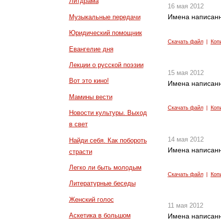
Литдрама
16 мая 2012
Имена написанн
Музыкальные передачи
Юридический помощник
Скачать файл
|
Коп
Евангелие дня
Лекции о русской поэзии
15 мая 2012
Вот это кино!
Имена написанн
Мамины вести
Скачать файл
|
Коп
Новости культуры. Выход
в свет
14 мая 2012
Найди себя. Как побороть
Имена написанн
страсти
Легко ли быть молодым
Скачать файл
|
Коп
Литературные беседы
Женский голос
11 мая 2012
Аскетика в большом
Имена написанн