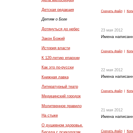
Детская редакция
Скачать файл
|
Коп
Детям о Боге
Дотянуться до небес
23 мая 2012
Имена написанн
Закон Божий
История власти
Скачать файл
|
Коп
К 120-летию епархии
Как это по-русски
22 мая 2012
Имена написанн
Книжная лавка
Литературный театр
Скачать файл
|
Коп
Медицинский городок
Молитвенное правило
21 мая 2012
На стыке
Имена написанн
О душевном здоровье.
Скачать файл
|
Коп
Беседа с психологом