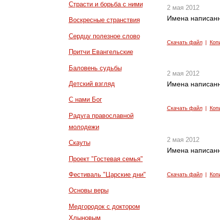
Страсти и борьба с ними
2 мая 2012
Имена написанн
Воскресные странствия
Сердцу полезное слово
Скачать файл
|
Коп
Притчи Евангельские
Баловень судьбы
2 мая 2012
Детский взгляд
Имена написанн
С нами Бог
Скачать файл
|
Коп
Радуга православной
молодежи
2 мая 2012
Скауты
Имена написанн
Проект "Гостевая семья"
Фестиваль "Царские дни"
Скачать файл
|
Коп
Основы веры
Медгородок с доктором
Хлыновым