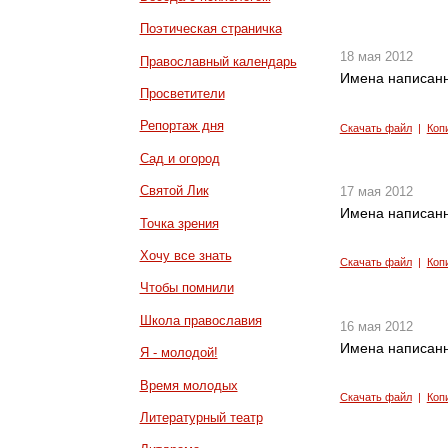
Поэтическая страничка
18 мая 2012
Православный календарь
Имена написанн
Просветители
Репортаж дня
Скачать файл
|
Коп
Сад и огород
Святой Лик
17 мая 2012
Имена написанн
Точка зрения
Хочу все знать
Скачать файл
|
Коп
Чтобы помнили
Школа православия
16 мая 2012
Имена написанн
Я - молодой!
Время молодых
Скачать файл
|
Коп
Литературный театр