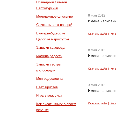
Праведный Симеон
Верхотурский
8 мая 2012
Молодежное служение
Имена написанн
Свистать всех наверх!
Екатеринбургским
Скачать файл
|
Коп
Царским маршрутом
Записки краеведа
8 мая 2012
Имена написанн
Мамина радость
Записки сестры
Скачать файл
|
Коп
милосердия
Моя родословная
3 мая 2012
Свет Христов
Имена написанн
Игра в классики
Скачать файл
|
Коп
Как писать книгу о своем
ребенке