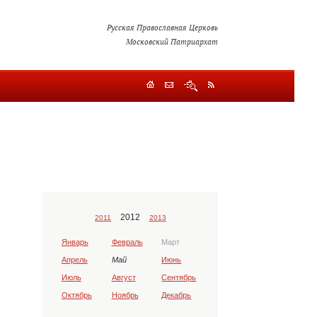
Русская Православная Церковь
Московский Патриархат
2012
2011
2013
Январь
Февраль
Март
Апрель
Май
Июнь
Июль
Август
Сентябрь
Октябрь
Ноябрь
Декабрь