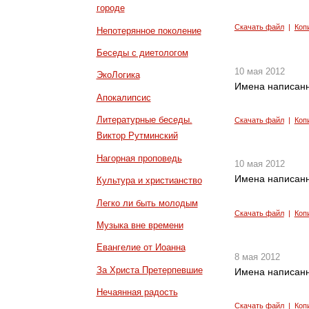
городе
Скачать файл
|
Коп
Непотерянное поколение
Беседы с диетологом
10 мая 2012
ЭкоЛогика
Имена написанн
Апокалипсис
Литературные беседы.
Скачать файл
|
Коп
Виктор Рутминский
Нагорная проповедь
10 мая 2012
Имена написанн
Культура и христианство
Легко ли быть молодым
Скачать файл
|
Коп
Музыка вне времени
Евангелие от Иоанна
8 мая 2012
За Христа Претерпевшие
Имена написанн
Нечаянная радость
Скачать файл
|
Коп