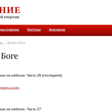
НИЕ
ой епархии
диостанции
Частоты
Контакты
ив
→ Детям о Боге
 Боге
ые на небесах. Часть 28 (последняя)
ировать ссылку
ые на небесах. Часть 27