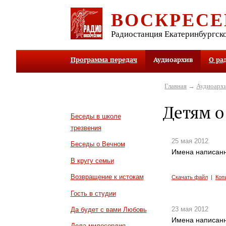
ВОСКРЕСЕ
Радиостанция Екатеринбургск
Программа передач
Аудиоархив
О ра
Главная
→
Аудиоарх
Детям о
Беседы в школе
трезвения
25 мая 2012
Беседы о Вечном
Имена написанн
В кругу семьи
Возвращение к истокам
Скачать файл
|
Коп
Гость в студии
23 мая 2012
Да будет с вами Любовь
Имена написанн
Дела милосердия