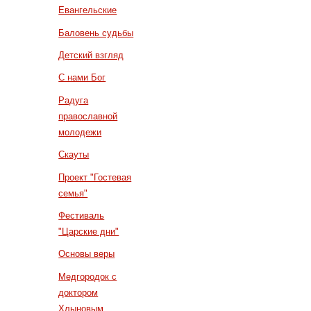
Евангельские
Баловень судьбы
Детский взгляд
С нами Бог
Радуга
православной
молодежи
Скауты
Проект "Гостевая
семья"
Фестиваль
"Царские дни"
Основы веры
Медгородок с
доктором
Хлыновым