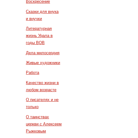
Воскресение
Сказки для внука
и внучки
Литературная
жизнь Урала в
годы ВОВ
Дела милосердия
Живые художники
Работа
Качество жизни в
любом возрасте
О писателях и не
только
О таинствах
церкви с Алексеем
Рыжковым