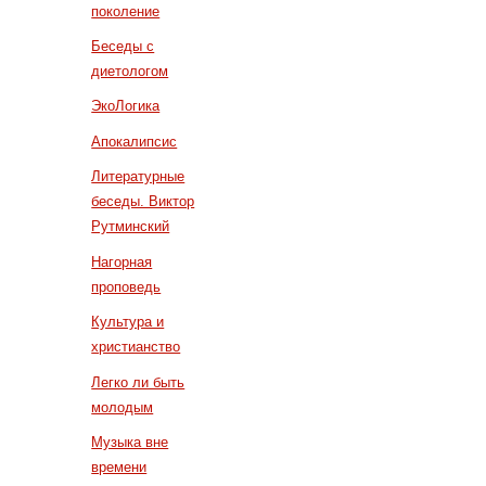
поколение
Беседы с
диетологом
ЭкоЛогика
Апокалипсис
Литературные
беседы. Виктор
Рутминский
Нагорная
проповедь
Культура и
христианство
Легко ли быть
молодым
Музыка вне
времени