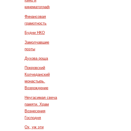
Кино и
кинематограф
Финансовая
грамотность
Будни НКО
Замолчавшие
поэты
Духова роща
Покровский
Колчеданский
монастырь.
Возрождение
Неугасимая свеча
памяти. Храм
Вознесения
Господня
Ох, уж эти