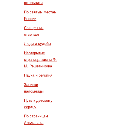
школьники
По святым местам
России
Священник
отвечает
Люди и судьбы
Неоткрытые
страницы жизни Ф.
М. Решетникова
Наука и религия
Записки
паломницы
Путь к детскому
сердцу
По страницам
Альманаха