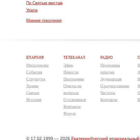
По Святым местам
Урала
Мнение поколения
ЕПАРХИЯ
ТЕЛЕКАНАЛ
РАДИО
Г
Митрополит
Эфир
Программа
Н
События
Новости
передач
А
Структура
Программы
Аудиоархив
Н
Храмы
Ответы на
О радиостанции
Ф
Святые
вопросы
Частоты
О
История
О телеканале
Контакты
К
Контакты
Форум
© 17.02.1999 — 2026
Екатеринбургский епархиальный