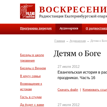
ВОСКРЕСЕН
Радиостанция Екатеринбургской епар
Программа передач
Аудиоархив
О радиостан
Главная
→
Аудиоархив
→ Детям о Бог
Детям о Боге
Беседы в школе
трезвения
27 июля 2012
Беседы о Вечном
Евангельская история в ра
В кругу семьи
праздниках. Часть 16
Возвращение к
истокам
Скачать файл
|
Копировать ссы
Гость в студии
27 июля 2012
Да будет с вами