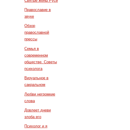
Святые жены Руси
Православие в
звуке
Обзор
православной
прессы
Семья в
современном
обществе. Советы
психолога
Визуальное в
сакральном
Любви негромкие
слова
Довлеет дневи
злоба его
Психолог и я