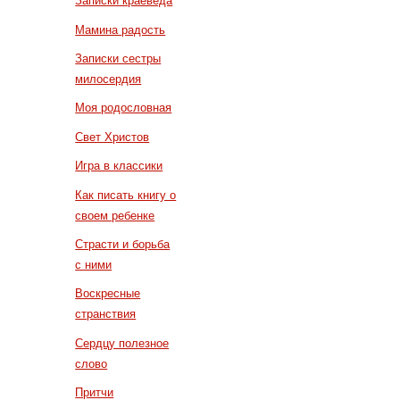
Записки краеведа
Мамина радость
Записки сестры
милосердия
Моя родословная
Свет Христов
Игра в классики
Как писать книгу о
своем ребенке
Страсти и борьба
с ними
Воскресные
странствия
Сердцу полезное
слово
Притчи