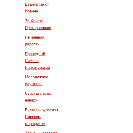
Евангелие от
Иоанна
За Христа
Претерпевшие
Нечаянная
радость
Праведный
Симеон
Верхотурский
Молодежное
служение
Свистать всех
наверх!
Екатеринбургским
Царским
маршрутом