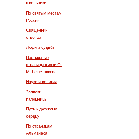
школьники
По святым местам
России
Священник
отвечает
Люди и судьбы
Неоткрытые
страницы жизни Ф.
М. Решетникова
Наука и религия
Записки
паломницы
Путь к детскому
сердцу
По страницам
Альманаха