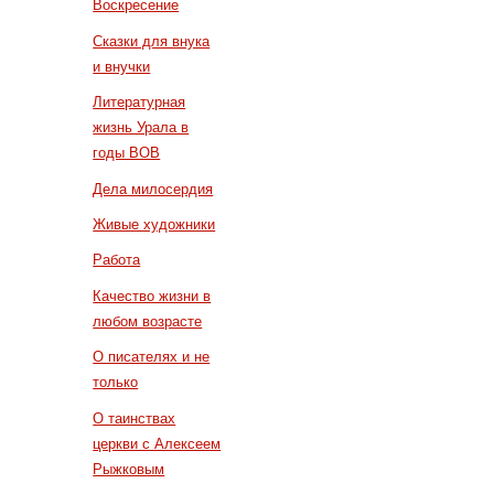
Воскресение
Сказки для внука
и внучки
Литературная
жизнь Урала в
годы ВОВ
Дела милосердия
Живые художники
Работа
Качество жизни в
любом возрасте
О писателях и не
только
О таинствах
церкви с Алексеем
Рыжковым