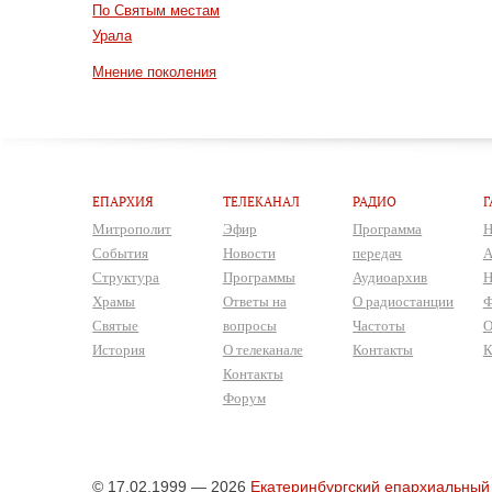
По Святым местам
Урала
Мнение поколения
ЕПАРХИЯ
ТЕЛЕКАНАЛ
РАДИО
Г
Митрополит
Эфир
Программа
Н
События
Новости
передач
А
Структура
Программы
Аудиоархив
Н
Храмы
Ответы на
О радиостанции
Ф
Святые
вопросы
Частоты
О
История
О телеканале
Контакты
К
Контакты
Форум
© 17.02.1999 — 2026
Екатеринбургский епархиальный