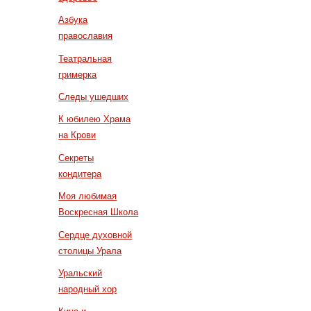
Азбука
православия
Театральная
гримерка
Следы ушедших
К юбилею Храма
на Крови
Секреты
кондитера
Моя любимая
Воскресная Школа
Сердце духовной
столицы Урала
Уральский
народный хор