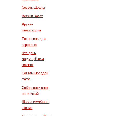
Советы Доулы
Ветхий Завет
Друзья
милосердия
Песочница для
взрослых
Что день
грядущий нам
готовит
Советы молодой
маме
Соборности свет
негасимый
Школа семейного
чтения