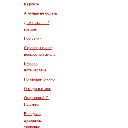
в бронзе
А лучше не болеть
Дом с зеленой
крышей
Про стихи
Страницы жизни
воскресной школы
Вкусное
путешествие
Поговорим о кино
О моде и стиле
Открывая А.С.
Пушкина
Беседы о
душевном
здоровье