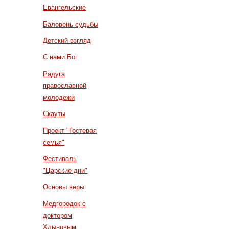
Евангельские
Баловень судьбы
Детский взгляд
С нами Бог
Радуга
православной
молодежи
Скауты
Проект "Гостевая
семья"
Фестиваль
"Царские дни"
Основы веры
Медгородок с
доктором
Хлыновым