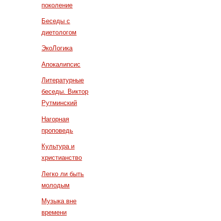
поколение
Беседы с
диетологом
ЭкоЛогика
Апокалипсис
Литературные
беседы. Виктор
Рутминский
Нагорная
проповедь
Культура и
христианство
Легко ли быть
молодым
Музыка вне
времени