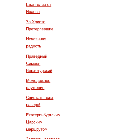
Евангелие от
Иоанна
За Христа
Претерпевшие
Нечаянная
радость
Праведный
Симеон
Верхотурский
Молодежное
служение
Свистать всех
наверх!
Екатеринбургским
Царским
маршрутом