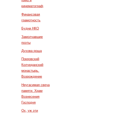
Кино и
кинематограф
Финансовая
грамотность
Будни НКО
Замолчавшие
поэты
Духова роща
Покровский
Колчеданский
монастырь.
Возрождение
Неугасимая свеча
памяти. Храм
Вознесения
Господня
Ох, уж эти