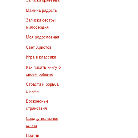
Записки краеведа
Мамина радость
Записки сестры
милосердия
Моя родословная
Свет Христов
Игра в классики
Как писать книгу о
своем ребенке
Страсти и борьба
с ними
Воскресные
странствия
Сердцу полезное
слово
Притчи