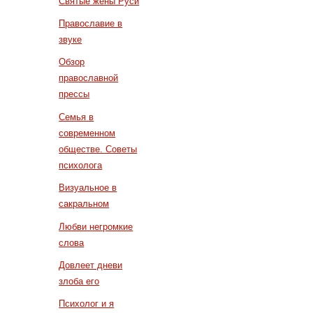
Святые жены Руси
Православие в
звуке
Обзор
православной
прессы
Семья в
современном
обществе. Советы
психолога
Визуальное в
сакральном
Любви негромкие
слова
Довлеет дневи
злоба его
Психолог и я