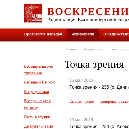
ВОСКРЕСЕН
Радиостанция Екатеринбургской епар
Программа передач
Аудиоархив
О радиостан
Главная
→
Аудиоархив
→ Точка зрени
Точка зрения
Беседы в школе
трезвения
16 мая 2019
Беседы о Вечном
Точка зрения - 235 (о. Дан
В кругу семьи
Возвращение к
Скачать файл
|
Копировать ссы
истокам
Гость в студии
13 мая 2019
Точка зрения - 234 (о. Алек
Да будет с вами