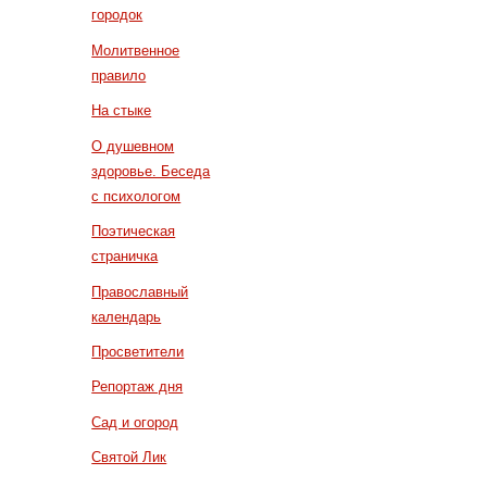
городок
Молитвенное
правило
На стыке
О душевном
здоровье. Беседа
с психологом
Поэтическая
страничка
Православный
календарь
Просветители
Репортаж дня
Сад и огород
Святой Лик