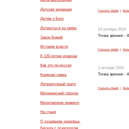
Детская редакция
Скачать файл
|
Коп
Детям о Боге
Дотянуться до небес
10 октября 2024
Точка зрения - 
Закон Божий
История власти
Скачать файл
|
Коп
К 120-летию епархии
Как это по-русски
3 октября 2024
Точка зрения - 
Книжная лавка
Литературный театр
Скачать файл
|
Коп
Медицинский городок
Молитвенное правило
На стыке
О душевном здоровье.
Беседа с психологом