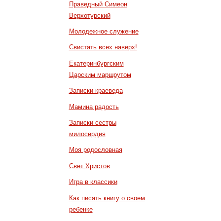
Праведный Симеон
Верхотурский
Молодежное служение
Свистать всех наверх!
Екатеринбургским
Царским маршрутом
Записки краеведа
Мамина радость
Записки сестры
милосердия
Моя родословная
Свет Христов
Игра в классики
Как писать книгу о своем
ребенке