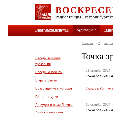
ВОСКРЕСЕ
Радиостанция Екатеринбургск
Программа передач
Аудиоархив
О ра
Главная
→
Аудиоарх
Точка з
Беседы в школе
трезвения
31 октября 2024
Беседы о Вечном
Точка зрения - 
В кругу семьи
Возвращение к истокам
Скачать файл
|
Коп
Гость в студии
18 октября 2024
Да будет с вами Любовь
Точка зрения - 
Дела милосердия