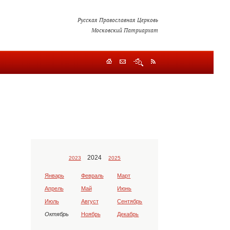
Русская Православная Церковь
Московский Патриархат
2024
2023
2025
Январь
Февраль
Март
Апрель
Май
Июнь
Июль
Август
Сентябрь
Октябрь
Ноябрь
Декабрь