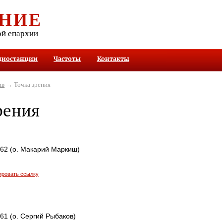
НИЕ
ой епархии
диостанции
Частоты
Контакты
ив
→ Точка зрения
рения
462 (о. Макарий Маркиш)
ировать ссылку
461 (о. Сергий Рыбаков)