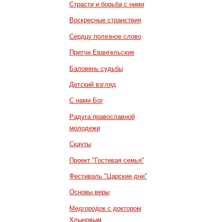
Страсти и борьба с ними
Воскресные странствия
Сердцу полезное слово
Притчи Евангельские
Баловень судьбы
Детский взгляд
С нами Бог
Радуга православной
молодежи
Скауты
Проект "Гостевая семья"
Фестиваль "Царские дни"
Основы веры
Медгородок с доктором
Хлыновым