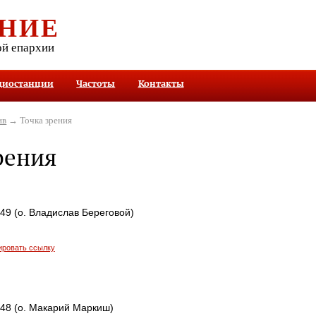
НИЕ
ой епархии
диостанции
Частоты
Контакты
ив
→ Точка зрения
рения
449 (о. Владислав Береговой)
ировать ссылку
448 (о. Макарий Маркиш)