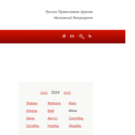
Русская Православная Церковь
Московский Патриархат
2024
2023
2025
Январь
Февраль
Март
Апрель
Май
Июнь
Июль
Август
Сентябрь
Октябрь
Ноябрь
Декабрь