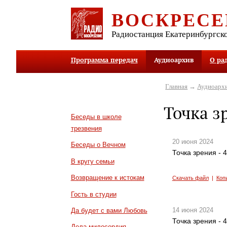
ВОСКРЕСЕ
Радиостанция Екатеринбургск
Программа передач
Аудиоархив
О ра
Главная
→
Аудиоарх
Точка з
Беседы в школе
трезвения
20 июня 2024
Беседы о Вечном
Точка зрения - 
В кругу семьи
Возвращение к истокам
Скачать файл
|
Коп
Гость в студии
14 июня 2024
Да будет с вами Любовь
Точка зрения - 
Дела милосердия