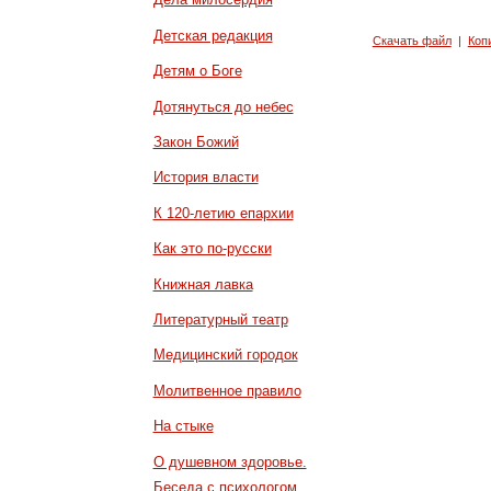
Детская редакция
Скачать файл
|
Коп
Детям о Боге
Дотянуться до небес
Закон Божий
История власти
К 120-летию епархии
Как это по-русски
Книжная лавка
Литературный театр
Медицинский городок
Молитвенное правило
На стыке
О душевном здоровье.
Беседа с психологом