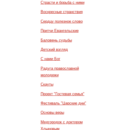
Страсти и борьба с ними
Воскресные странствия
Сердцу полезное слово
Притчи Евангельские
Баловень судьбы
Детский взгляд
С нами Бог
Радуга православной
молодежи
Скауты
Проект "Гостевая семья"
Фестиваль "Царские дни"
Основы веры
Медгородок с доктором
Хлыновым