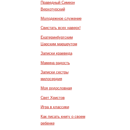
Праведный Симеон
Верхотурский
Молодежное служение
Свистать всех наверх!
Екатеринбургским
Царским маршрутом
Записки краеведа
Мамина радость
Записки сестры
милосердия
Моя родословная
Свет Христов
Игра в классики
Как писать книгу о своем
ребенке