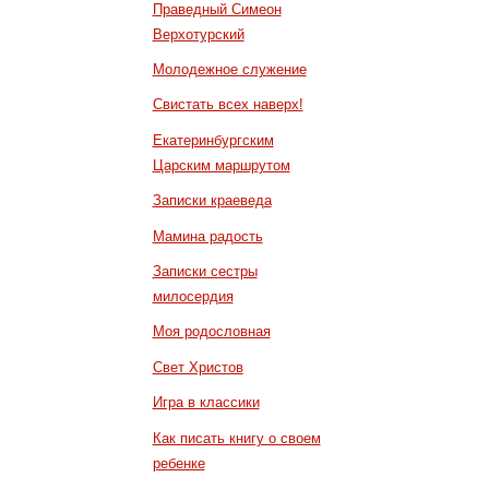
Праведный Симеон
Верхотурский
Молодежное служение
Свистать всех наверх!
Екатеринбургским
Царским маршрутом
Записки краеведа
Мамина радость
Записки сестры
милосердия
Моя родословная
Свет Христов
Игра в классики
Как писать книгу о своем
ребенке