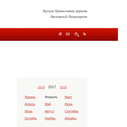
Русская Православная Церковь
Московский Патриархат
2017
2016
2018
Январь
Февраль
Март
Апрель
Май
Июнь
Июль
Август
Сентябрь
Октябрь
Ноябрь
Декабрь