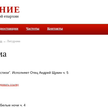
НИЕ
ой епархии
диостанции
Частоты
Контакты
ив
→ Литдрама
ма
стихи". Исполняет Отец Андрей Щукин ч. 5
ировать ссылку
 Белые ночи ч. 4