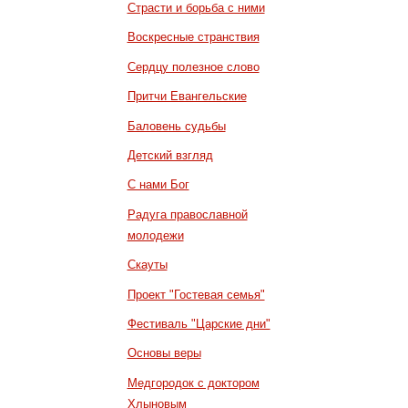
Страсти и борьба с ними
Воскресные странствия
Сердцу полезное слово
Притчи Евангельские
Баловень судьбы
Детский взгляд
С нами Бог
Радуга православной
молодежи
Скауты
Проект "Гостевая семья"
Фестиваль "Царские дни"
Основы веры
Медгородок с доктором
Хлыновым