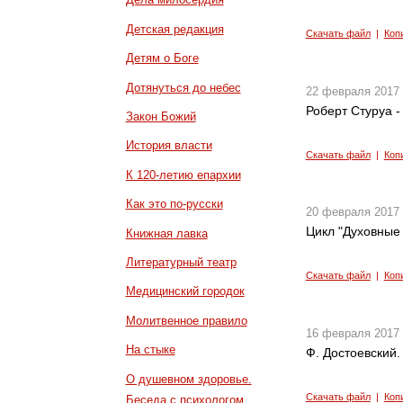
Детская редакция
Скачать файл
|
Коп
Детям о Боге
Дотянуться до небес
22 февраля 2017
Роберт Стуруа -
Закон Божий
История власти
Скачать файл
|
Коп
К 120-летию епархии
Как это по-русски
20 февраля 2017
Цикл "Духовные 
Книжная лавка
Литературный театр
Скачать файл
|
Коп
Медицинский городок
Молитвенное правило
16 февраля 2017
На стыке
Ф. Достоевский.
О душевном здоровье.
Скачать файл
|
Коп
Беседа с психологом