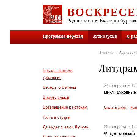
ВОСКРЕСЕ
Радиостанция Екатеринбургск
Программа передач
Аудиоархив
О ра
Главная
→
Аудиоарх
Литдра
Беседы в школе
трезвения
27 февраля 2017
Беседы о Вечном
Цикл "Духовные 
В кругу семьи
Возвращение к истокам
Скачать файл
|
Коп
Гость в студии
22 февраля 2017
Да будет с вами Любовь
Ф. Достоевский.
Дела милосердия