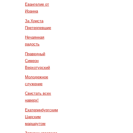
Евангелие от
Иоанна
За Христа
Претерпевшие
Нечаянная
радость
Праведный
Симеон
Верхотурский
Молодежное
служение
Свистать всех
наверх!
Екатеринбургским
Царским
маршрутом