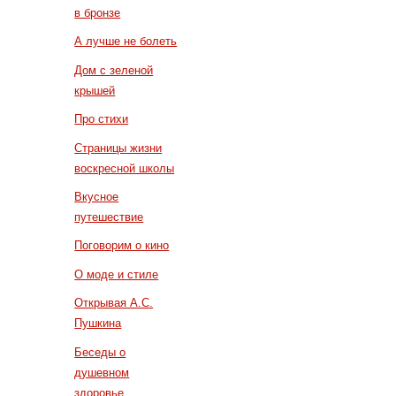
в бронзе
А лучше не болеть
Дом с зеленой
крышей
Про стихи
Страницы жизни
воскресной школы
Вкусное
путешествие
Поговорим о кино
О моде и стиле
Открывая А.С.
Пушкина
Беседы о
душевном
здоровье