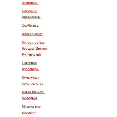
поколение
Беседы с
диетологом
ЭкоЛогика
Апокалипсис
Литературные
беседы. Виктор
Рутминский
Нагорная
проповедь
Культура и
христианство
Легко ли быть
молодым
Музыка вне
времени