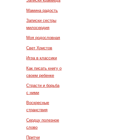
Записки краеведа
Мамина радость
Записки сестры
милосердия
Моя родословная
Свет Христов
Игра в классики
Как писать книгу о
своем ребенке
Страсти и борьба
с ними
Воскресные
странствия
Сердцу полезное
слово
Притчи