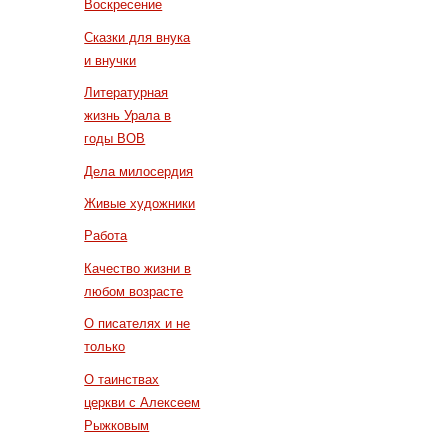
Воскресение
Сказки для внука
и внучки
Литературная
жизнь Урала в
годы ВОВ
Дела милосердия
Живые художники
Работа
Качество жизни в
любом возрасте
О писателях и не
только
О таинствах
церкви с Алексеем
Рыжковым