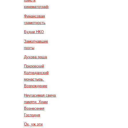
Кино и
кинематограф
Финансовая
грамотность
Будни НКО
Замолчавшие
поэты
Духова роща
Покровский
Колчеданский
монастырь.
Возрождение
Неугасимая свеча
памяти. Храм
Вознесения
Господня
Ох, уж эти