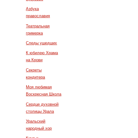
Азбука
православия
Театральная
гримерка
Следы ушедших
К юбилею Храма
на Крови
Секреты
кондитера
Моя любимая
Воскресная Школа
Сердце духовной
столицы Урала
Уральский
народный хор