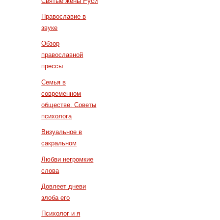
Святые жены Руси
Православие в
звуке
Обзор
православной
прессы
Семья в
современном
обществе. Советы
психолога
Визуальное в
сакральном
Любви негромкие
слова
Довлеет дневи
злоба его
Психолог и я