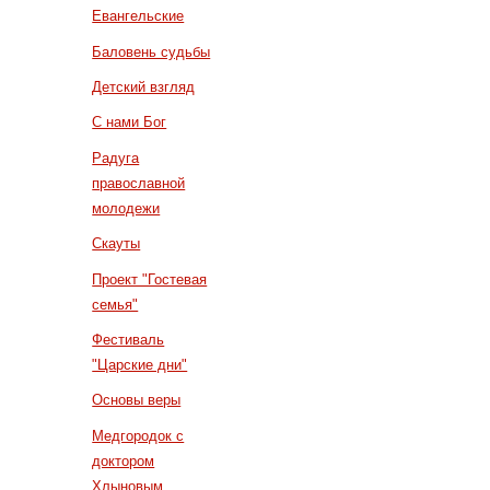
Евангельские
Баловень судьбы
Детский взгляд
С нами Бог
Радуга
православной
молодежи
Скауты
Проект "Гостевая
семья"
Фестиваль
"Царские дни"
Основы веры
Медгородок с
доктором
Хлыновым