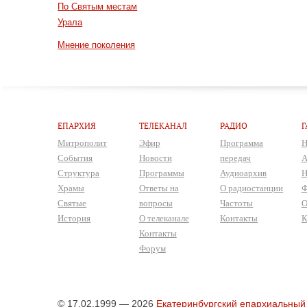
По Святым местам
Урала
Мнение поколения
ЕПАРХИЯ
ТЕЛЕКАНАЛ
РАДИО
Г
Митрополит
Эфир
Программа
Н
События
Новости
передач
А
Структура
Программы
Аудиоархив
Н
Храмы
Ответы на
О радиостанции
Ф
Святые
вопросы
Частоты
О
История
О телеканале
Контакты
К
Контакты
Форум
© 17.02.1999 — 2026
Екатеринбургский епархиальный