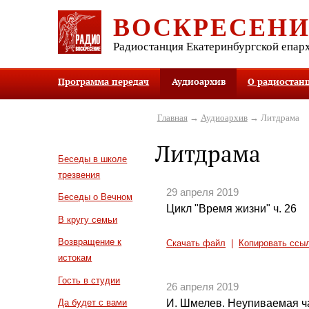
ВОСКРЕСЕН
Радиостанция Екатеринбургской епар
Программа передач
Аудиоархив
О радиостан
Главная
→
Аудиоархив
→ Литдрама
Литдрама
Беседы в школе
трезвения
29 апреля 2019
Беседы о Вечном
Цикл "Время жизни" ч. 26
В кругу семьи
Возвращение к
Скачать файл
|
Копировать ссы
истокам
Гость в студии
26 апреля 2019
И. Шмелев. Неупиваемая ча
Да будет с вами