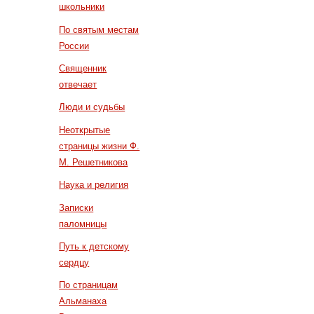
школьники
По святым местам
России
Священник
отвечает
Люди и судьбы
Неоткрытые
страницы жизни Ф.
М. Решетникова
Наука и религия
Записки
паломницы
Путь к детскому
сердцу
По страницам
Альманаха