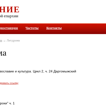
НИЕ
ой епархии
диостанции
Частоты
Контакты
ив
→ Литдрама
ма
вославие и культура. Цикл 2, ч. 24 Даргомыжский
ировать ссылку
роки" ч. 1