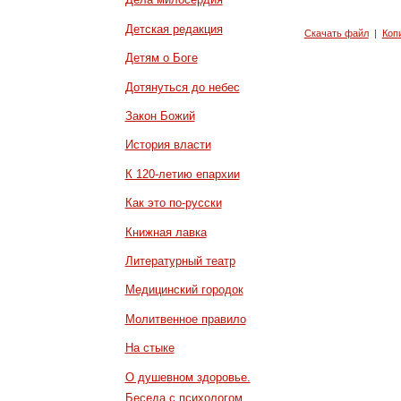
Детская редакция
Скачать файл
|
Коп
Детям о Боге
Дотянуться до небес
Закон Божий
История власти
К 120-летию епархии
Как это по-русски
Книжная лавка
Литературный театр
Медицинский городок
Молитвенное правило
На стыке
О душевном здоровье.
Беседа с психологом