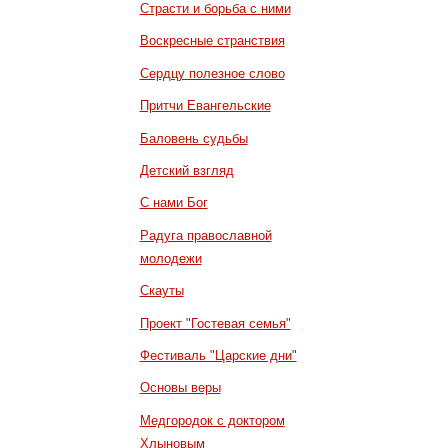
Страсти и борьба с ними
Воскресные странствия
Сердцу полезное слово
Притчи Евангельские
Баловень судьбы
Детский взгляд
С нами Бог
Радуга православной
молодежи
Скауты
Проект "Гостевая семья"
Фестиваль "Царские дни"
Основы веры
Медгородок с доктором
Хлыновым