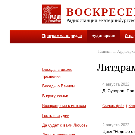
ВОСКРЕСЕ
Радиостанция Екатеринбургск
Программа передач
Аудиоархив
О ра
Главная
→
Аудиоарх
Литдра
Беседы в школе
трезвения
4 августа 2022
Беседы о Вечном
Д. Суворов. Пра
В кругу семьи
Возвращение к истокам
Скачать файл
|
Коп
Гость в студии
2 августа 2022
Да будет с вами Любовь
Цикл "Родные ст
Дела милосердия