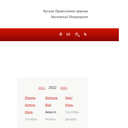
Русская Православная Церковь
Московский Патриархат
2022
2021
2023
Январь
Февраль
Март
Апрель
Май
Июнь
Июль
Август
Сентябрь
Октябрь
Ноябрь
Декабрь