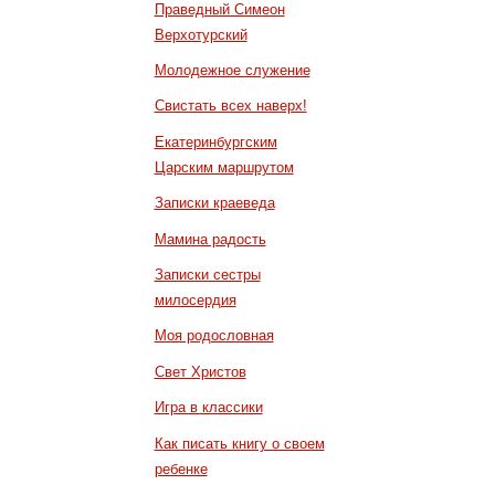
Праведный Симеон
Верхотурский
Молодежное служение
Свистать всех наверх!
Екатеринбургским
Царским маршрутом
Записки краеведа
Мамина радость
Записки сестры
милосердия
Моя родословная
Свет Христов
Игра в классики
Как писать книгу о своем
ребенке