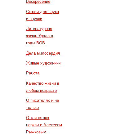
Воскресение
Сказки для внука
и внучки
Литературная
жизнь Урала в
годы ВОВ
Дела милосердия
Живые художники
Работа
Качество жизни в
любом возрасте
О писателях и не
только
О таинствах
церкви с Алексеем
Рыжковым