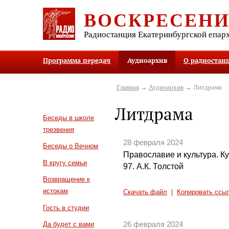
ВОСКРЕСЕН
Радиостанция Екатеринбургской епар
Программа передач
Аудиоархив
О радиостан
Главная
→
Аудиоархив
→ Литдрама
Литдрама
Беседы в школе
трезвения
28 февраля 2024
Беседы о Вечном
Православие и культура. Кул
В кругу семьи
97. А.К. Толстой
Возвращение к
истокам
Скачать файл
|
Копировать ссы
Гость в студии
26 февраля 2024
Да будет с вами