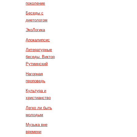
поколение
Беседы с
диетологом
ЭкоЛогика
Апокалипсис
Литературные
беседы. Виктор
Рутминский
Нагорная
проповедь
Культура и
христианство
Легко ли быть
молодым
Музыка вне
времени