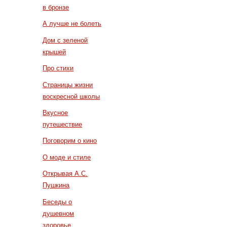
в бронзе
А лучше не болеть
Дом с зеленой
крышей
Про стихи
Страницы жизни
воскресной школы
Вкусное
путешествие
Поговорим о кино
О моде и стиле
Открывая А.С.
Пушкина
Беседы о
душевном
здоровье