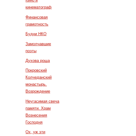
Кино и
кинематограф
Финансовая
грамотность
Будни НКО
Замолчавшие
поэты
Духова роща
Покровский
Колчеданский
монастырь.
Возрождение
Неугасимая свеча
памяти. Храм
Вознесения
Господня
Ох, уж эти