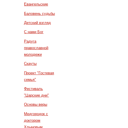
Евангельские
Баловень судьбы
Детский взгляд
С нами Бог
Радуга
православной
молодежи
Скауты
Проект "Гостевая
семья"
Фестиваль
"Царские дни"
Основы веры
Медгородок с
доктором
Хлыновым