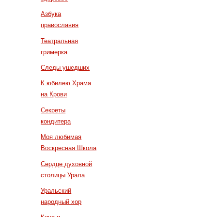
Азбука
православия
Театральная
гримерка
Следы ушедших
К юбилею Храма
на Крови
Секреты
кондитера
Моя любимая
Воскресная Школа
Сердце духовной
столицы Урала
Уральский
народный хор