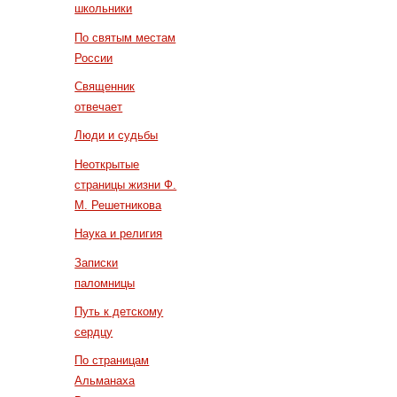
школьники
По святым местам
России
Священник
отвечает
Люди и судьбы
Неоткрытые
страницы жизни Ф.
М. Решетникова
Наука и религия
Записки
паломницы
Путь к детскому
сердцу
По страницам
Альманаха