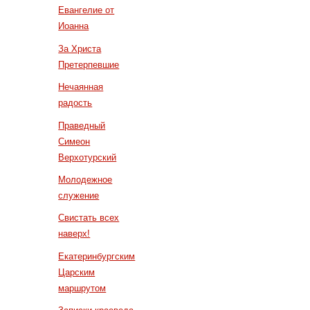
Евангелие от
Иоанна
За Христа
Претерпевшие
Нечаянная
радость
Праведный
Симеон
Верхотурский
Молодежное
служение
Свистать всех
наверх!
Екатеринбургским
Царским
маршрутом