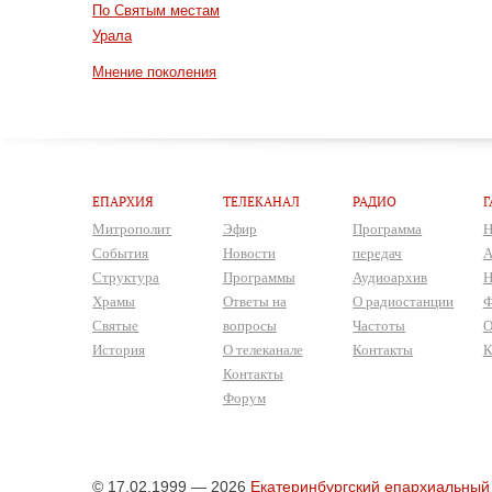
По Святым местам
Урала
Мнение поколения
ЕПАРХИЯ
ТЕЛЕКАНАЛ
РАДИО
Г
Митрополит
Эфир
Программа
Н
События
Новости
передач
А
Структура
Программы
Аудиоархив
Н
Храмы
Ответы на
О радиостанции
Ф
Святые
вопросы
Частоты
О
История
О телеканале
Контакты
К
Контакты
Форум
© 17.02.1999 — 2026
Екатеринбургский епархиальный