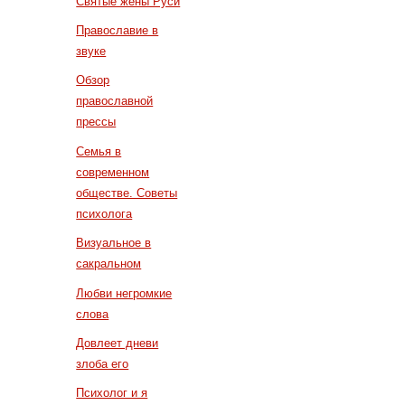
Святые жены Руси
Православие в
звуке
Обзор
православной
прессы
Семья в
современном
обществе. Советы
психолога
Визуальное в
сакральном
Любви негромкие
слова
Довлеет дневи
злоба его
Психолог и я