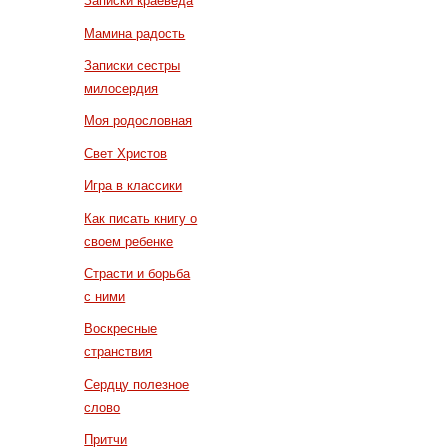
Записки краеведа
Мамина радость
Записки сестры
милосердия
Моя родословная
Свет Христов
Игра в классики
Как писать книгу о
своем ребенке
Страсти и борьба
с ними
Воскресные
странствия
Сердцу полезное
слово
Притчи