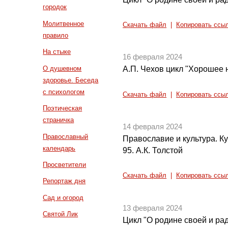
городок
Молитвенное
Скачать файл
|
Копировать ссы
правило
На стыке
16 февраля 2024
О душевном
А.П. Чехов цикл "Хорошее н
здоровье. Беседа
с психологом
Скачать файл
|
Копировать ссы
Поэтическая
страничка
14 февраля 2024
Православный
Православие и культура. Кул
календарь
95. А.К. Толстой
Просветители
Скачать файл
|
Копировать ссы
Репортаж дня
Сад и огород
13 февраля 2024
Святой Лик
Цикл "О родине своей и рад