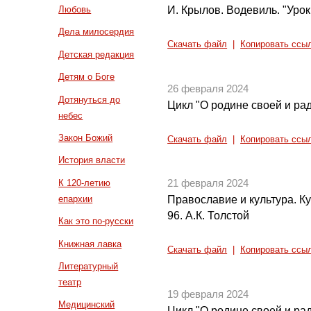
И. Крылов. Водевиль. "Урок
Любовь
Дела милосердия
Скачать файл
|
Копировать ссы
Детская редакция
Детям о Боге
26 февраля 2024
Дотянуться до
Цикл "О родине своей и рад
небес
Закон Божий
Скачать файл
|
Копировать ссы
История власти
К 120-летию
21 февраля 2024
епархии
Православие и культура. Кул
96. А.К. Толстой
Как это по-русски
Книжная лавка
Скачать файл
|
Копировать ссы
Литературный
театр
19 февраля 2024
Медицинский
Цикл "О родине своей и рад