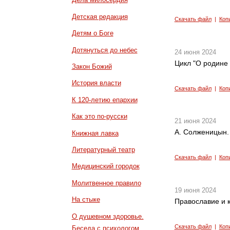
Детская редакция
Скачать файл
|
Коп
Детям о Боге
Дотянуться до небес
24 июня 2024
Цикл "О родине 
Закон Божий
История власти
Скачать файл
|
Коп
К 120-летию епархии
Как это по-русски
21 июня 2024
А. Солженицын. 
Книжная лавка
Литературный театр
Скачать файл
|
Коп
Медицинский городок
Молитвенное правило
19 июня 2024
На стыке
Православие и к
О душевном здоровье.
Скачать файл
|
Коп
Беседа с психологом