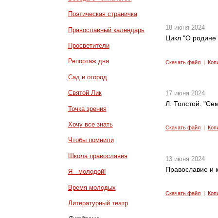
Поэтическая страничка
18 июня 2024
Православный календарь
Цикл "О родине 
Просветители
Репортаж дня
Скачать файл
|
Коп
Сад и огород
Святой Лик
17 июня 2024
Л. Толстой. "Се
Точка зрения
Хочу все знать
Скачать файл
|
Коп
Чтобы помнили
Школа православия
13 июня 2024
Православие и к
Я - молодой!
Время молодых
Скачать файл
|
Коп
Литературный театр