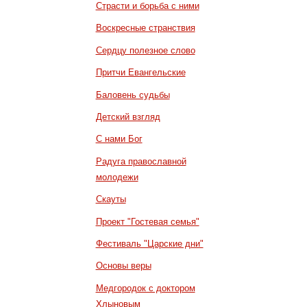
Страсти и борьба с ними
Воскресные странствия
Сердцу полезное слово
Притчи Евангельские
Баловень судьбы
Детский взгляд
С нами Бог
Радуга православной
молодежи
Скауты
Проект "Гостевая семья"
Фестиваль "Царские дни"
Основы веры
Медгородок с доктором
Хлыновым