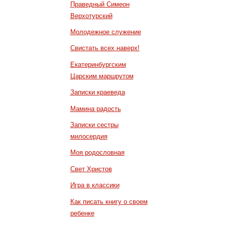
Праведный Симеон
Верхотурский
Молодежное служение
Свистать всех наверх!
Екатеринбургским
Царским маршрутом
Записки краеведа
Мамина радость
Записки сестры
милосердия
Моя родословная
Свет Христов
Игра в классики
Как писать книгу о своем
ребенке