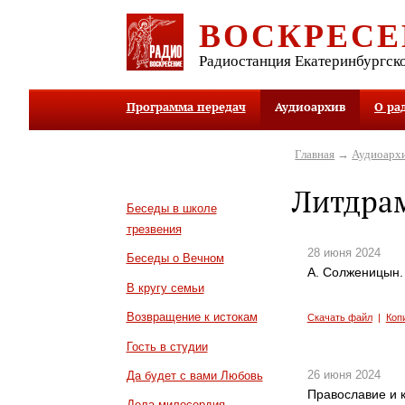
ВОСКРЕСЕ
Радиостанция Екатеринбургск
Программа передач
Аудиоархив
О ра
Главная
→
Аудиоарх
Литдра
Беседы в школе
трезвения
28 июня 2024
Беседы о Вечном
А. Солженицын. 
В кругу семьи
Возвращение к истокам
Скачать файл
|
Коп
Гость в студии
26 июня 2024
Да будет с вами Любовь
Православие и к
Дела милосердия