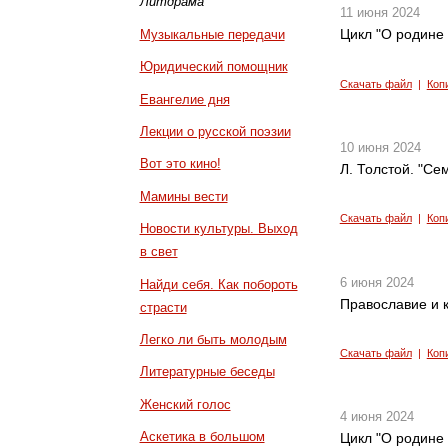
Литдрама
11 июня 2024
Цикл "О родине 
Музыкальные передачи
Юридический помощник
Скачать файл
|
Коп
Евангелие дня
Лекции о русской поэзии
10 июня 2024
Вот это кино!
Л. Толстой. "Се
Мамины вести
Скачать файл
|
Коп
Новости культуры. Выход
в свет
6 июня 2024
Найди себя. Как побороть
Православие и к
страсти
Легко ли быть молодым
Скачать файл
|
Коп
Литературные беседы
Женский голос
4 июня 2024
Аскетика в большом
Цикл "О родине 