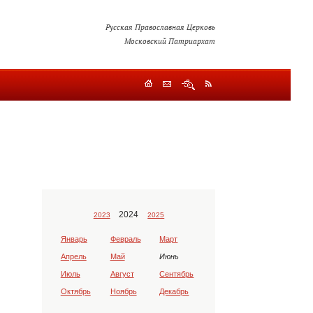
Русская Православная Церковь
Московский Патриархат
2024
2023
2025
Январь
Февраль
Март
Апрель
Май
Июнь
Июль
Август
Сентябрь
Октябрь
Ноябрь
Декабрь