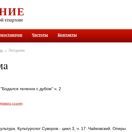
НИЕ
ой епархии
диостанции
Частоты
Контакты
ив
→ Литдрама
ма
"Бодался теленок с дубом" ч. 2
ировать ссылку
ультура. Культуролог Суворов - цикл 3, ч. 17. Чайковский. Оперы