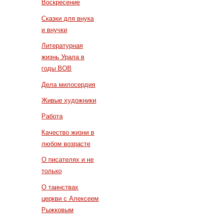
Воскресение
Сказки для внука
и внучки
Литературная
жизнь Урала в
годы ВОВ
Дела милосердия
Живые художники
Работа
Качество жизни в
любом возрасте
О писателях и не
только
О таинствах
церкви с Алексеем
Рыжковым