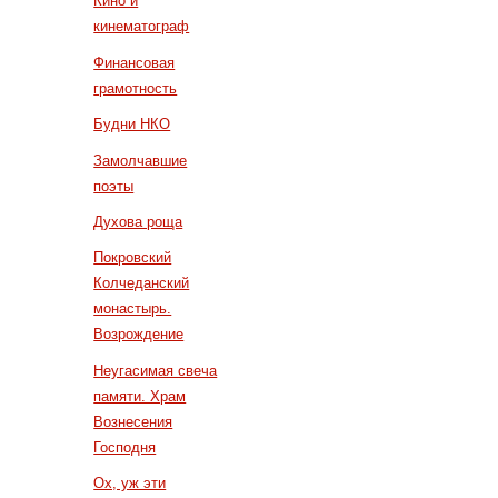
Кино и
кинематограф
Финансовая
грамотность
Будни НКО
Замолчавшие
поэты
Духова роща
Покровский
Колчеданский
монастырь.
Возрождение
Неугасимая свеча
памяти. Храм
Вознесения
Господня
Ох, уж эти