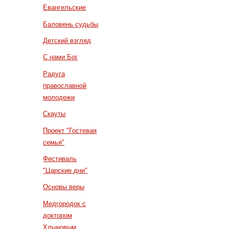
Евангельские
Баловень судьбы
Детский взгляд
С нами Бог
Радуга
православной
молодежи
Скауты
Проект "Гостевая
семья"
Фестиваль
"Царские дни"
Основы веры
Медгородок с
доктором
Хлыновым