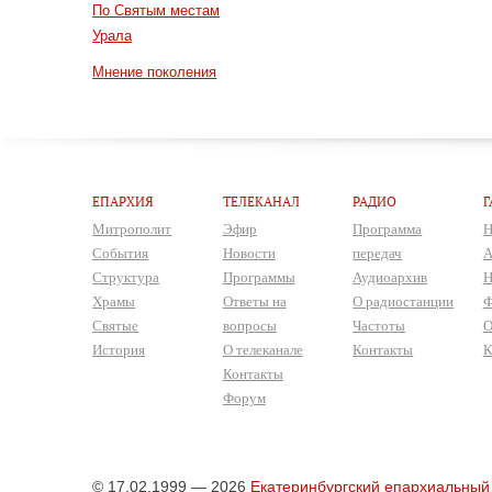
По Святым местам
Урала
Мнение поколения
ЕПАРХИЯ
ТЕЛЕКАНАЛ
РАДИО
Г
Митрополит
Эфир
Программа
Н
События
Новости
передач
А
Структура
Программы
Аудиоархив
Н
Храмы
Ответы на
О радиостанции
Ф
Святые
вопросы
Частоты
О
История
О телеканале
Контакты
К
Контакты
Форум
© 17.02.1999 — 2026
Екатеринбургский епархиальный