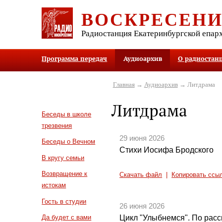
ВОСКРЕСЕН
Радиостанция Екатеринбургской епар
Программа передач
Аудиоархив
О радиостан
Главная
→
Аудиоархив
→ Литдрама
Литдрама
Беседы в школе
трезвения
29 июня 2026
Беседы о Вечном
Стихи Иосифа Бродского
В кругу семьи
Возвращение к
Скачать файл
|
Копировать ссы
истокам
Гость в студии
26 июня 2026
Цикл "Улыбнемся". По расс
Да будет с вами