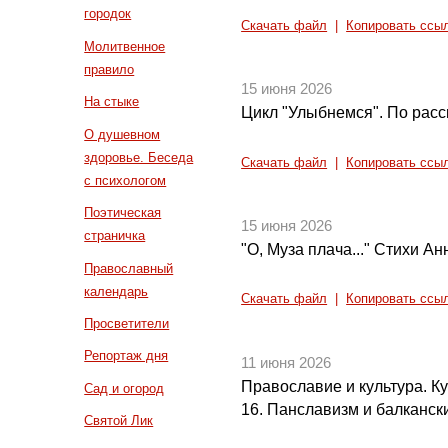
городок
Скачать файл
|
Копировать ссы
Молитвенное
правило
15 июня 2026
На стыке
Цикл "Улыбнемся". По расс
О душевном
здоровье. Беседа
Скачать файл
|
Копировать ссы
с психологом
Поэтическая
15 июня 2026
страничка
"О, Муза плача..." Стихи А
Православный
календарь
Скачать файл
|
Копировать ссы
Просветители
Репортаж дня
11 июня 2026
Православие и культура. Кул
Сад и огород
16. Панславизм и балкански
Святой Лик