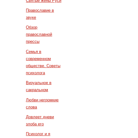
Святые жены Руси
Православие в
звуке
Обзор
православной
прессы
Семья в
современном
обществе. Советы
психолога
Визуальное в
сакральном
Любви негромкие
слова
Довлеет дневи
злоба его
Психолог и я