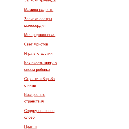
Записки краеведа
Мамина радость
Записки сестры
милосердия
Моя родословная
Свет Христов
Игра в классики
Как писать книгу о
своем ребенке
Страсти и борьба
с ними
Воскресные
странствия
Сердцу полезное
слово
Притчи