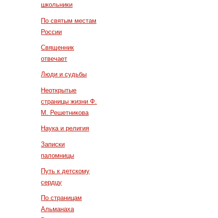
школьники
По святым местам
России
Священник
отвечает
Люди и судьбы
Неоткрытые
страницы жизни Ф.
М. Решетникова
Наука и религия
Записки
паломницы
Путь к детскому
сердцу
По страницам
Альманаха