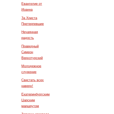
Евангелие от
Иоанна
За Христа
Претерпевшие
Нечаянная
радость
Праведный
Симеон
Верхотурский
Молодежное
служение
Свистать всех
наверх!
Екатеринбургским
Царским
маршрутом