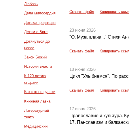
Любовь
Скачать файл
|
Копировать ссы
Дела милосердия
Детская редакция
23 июня 2026
Детям о Боге
"О, Муза плача..." Стихи А
Дотянуться до
небес
Скачать файл
|
Копировать ссы
Закон Божий
История власти
19 июня 2026
К 120-летию
Цикл "Улыбнемся". По расс
епархии
Скачать файл
|
Копировать ссы
Как это по-русски
Книжная лавка
17 июня 2026
Литературный
Православие и культура. Кул
театр
17. Панславизм и балкански
Медицинский