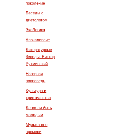
поколение
Беседы с
диетологом
ЭкоЛогика
Апокалипсис
Литературные
беседы. Виктор
Рутминский
Нагорная
проповедь
Культура и
христианство
Легко ли быть
молодым
Музыка вне
времени