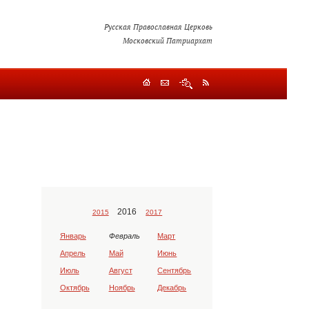
Русская Православная Церковь
Московский Патриархат
2016
2015
2017
Январь
Февраль
Март
Апрель
Май
Июнь
Июль
Август
Сентябрь
Октябрь
Ноябрь
Декабрь