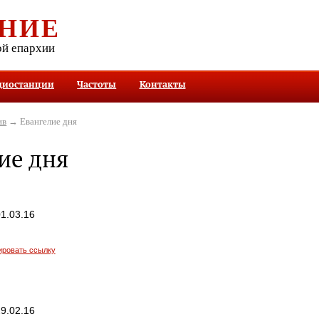
НИЕ
ой епархии
диостанции
Частоты
Контакты
ив
→ Евангелие дня
ие дня
1.03.16
ировать ссылку
9.02.16