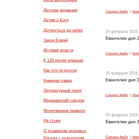
Детская редакция
Скачать файл
|
Коп
Детям о Боге
Дотянуться до небес
26 февраля 2016
Евангелие дня 2
Закон Божий
История власти
Скачать файл
|
Коп
К 120-летию епархии
Как это по-русски
26 февраля 2016
Евангелие дня 2
Книжная лавка
Литературный театр
Скачать файл
|
Коп
Медицинский городок
Молитвенное правило
25 февраля 2016
На стыке
Евангелие дня 2
О душевном здоровье.
Скачать файл
|
Коп
Беседа с психологом