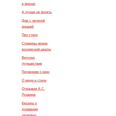
в бронзе
А лучше не болеть
Дом с зеленой
крышей
Про стихи
Страницы жизни
воскресной школы
Вкусное
путешествие
Поговорим о кино
О моде и стиле
Открывая А.С.
Пушкина
Беседы о
душевном
здоровье