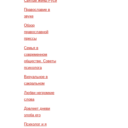
Святые жены Руси
Православие в
звуке
Обзор
православной
прессы
Семья в
современном
обществе. Советы
психолога
Визуальное в
сакральном
Любви негромкие
слова
Довлеет дневи
злоба его
Психолог и я