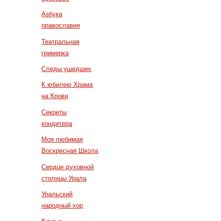
Азбука
православия
Театральная
гримерка
Следы ушедших
К юбилею Храма
на Крови
Секреты
кондитера
Моя любимая
Воскресная Школа
Сердце духовной
столицы Урала
Уральский
народный хор