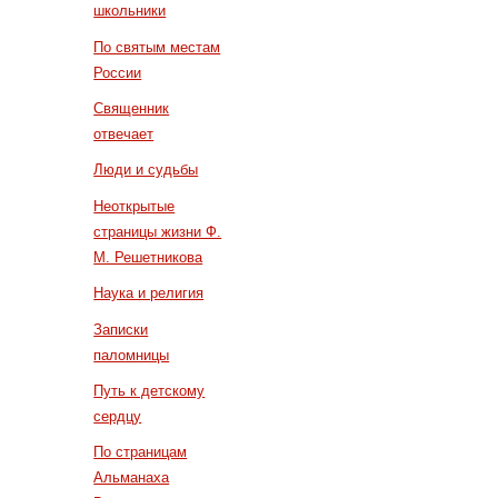
школьники
По святым местам
России
Священник
отвечает
Люди и судьбы
Неоткрытые
страницы жизни Ф.
М. Решетникова
Наука и религия
Записки
паломницы
Путь к детскому
сердцу
По страницам
Альманаха