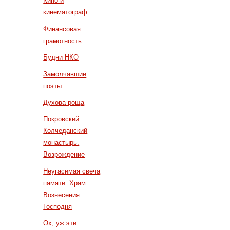
Кино и
кинематограф
Финансовая
грамотность
Будни НКО
Замолчавшие
поэты
Духова роща
Покровский
Колчеданский
монастырь.
Возрождение
Неугасимая свеча
памяти. Храм
Вознесения
Господня
Ох, уж эти