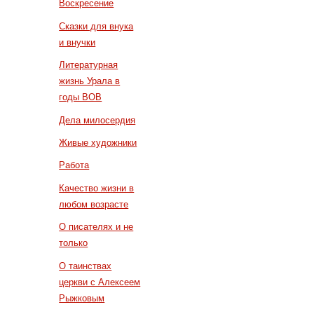
Воскресение
Сказки для внука
и внучки
Литературная
жизнь Урала в
годы ВОВ
Дела милосердия
Живые художники
Работа
Качество жизни в
любом возрасте
О писателях и не
только
О таинствах
церкви с Алексеем
Рыжковым