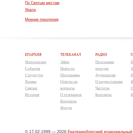
По Святым местам
Урала
Мнение поколения
ЕПАРХИЯ
ТЕЛЕКАНАЛ
РАДИО
Г
Митрополит
Эфир
Программа
Н
События
Новости
передач
А
Структура
Программы
Аудиоархив
Н
Храмы
Ответы на
О радиостанции
Ф
Святые
вопросы
Частоты
О
История
О телеканале
Контакты
К
Контакты
Форум
© 17.02.1999 — 2026
Екатеринбургский епархиальный