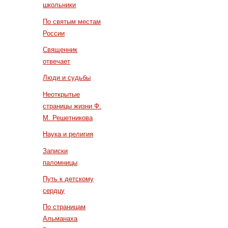
школьники
По святым местам
России
Священник
отвечает
Люди и судьбы
Неоткрытые
страницы жизни Ф.
М. Решетникова
Наука и религия
Записки
паломницы
Путь к детскому
сердцу
По страницам
Альманаха