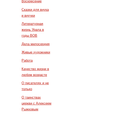
Воскресение
Сказки для внука
и внучки
Литературная
жизнь Урала в
годы ВОВ
Дела милосердия
Живые художники
Работа
Качество жизни в
любом возрасте
О писателях и не
только
О таинствах
церкви с Алексеем
Рыжковым