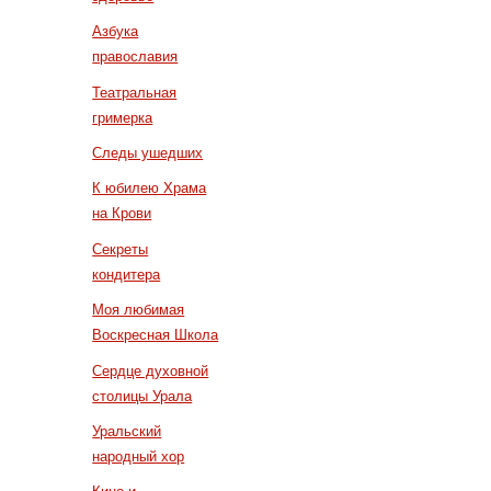
Азбука
православия
Театральная
гримерка
Следы ушедших
К юбилею Храма
на Крови
Секреты
кондитера
Моя любимая
Воскресная Школа
Сердце духовной
столицы Урала
Уральский
народный хор