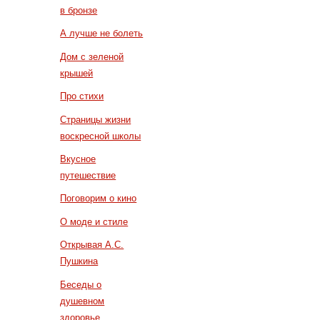
в бронзе
А лучше не болеть
Дом с зеленой
крышей
Про стихи
Страницы жизни
воскресной школы
Вкусное
путешествие
Поговорим о кино
О моде и стиле
Открывая А.С.
Пушкина
Беседы о
душевном
здоровье