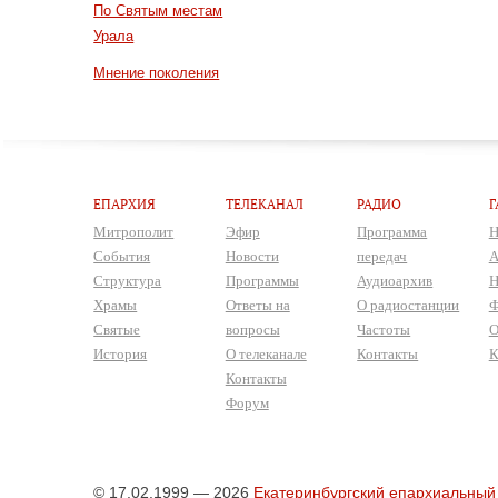
По Святым местам
Урала
Мнение поколения
ЕПАРХИЯ
ТЕЛЕКАНАЛ
РАДИО
Г
Митрополит
Эфир
Программа
Н
События
Новости
передач
А
Структура
Программы
Аудиоархив
Н
Храмы
Ответы на
О радиостанции
Ф
Святые
вопросы
Частоты
О
История
О телеканале
Контакты
К
Контакты
Форум
© 17.02.1999 — 2026
Екатеринбургский епархиальный