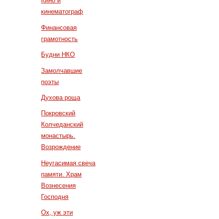
Кино и
кинематограф
Финансовая
грамотность
Будни НКО
Замолчавшие
поэты
Духова роща
Покровский
Колчеданский
монастырь.
Возрождение
Неугасимая свеча
памяти. Храм
Вознесения
Господня
Ох, уж эти