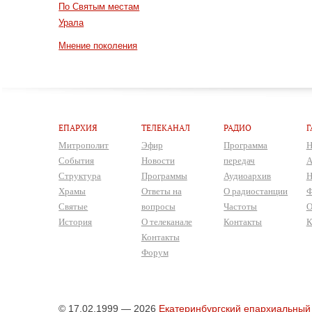
По Святым местам
Урала
Мнение поколения
ЕПАРХИЯ
ТЕЛЕКАНАЛ
РАДИО
Г
Митрополит
Эфир
Программа
Н
События
Новости
передач
А
Структура
Программы
Аудиоархив
Н
Храмы
Ответы на
О радиостанции
Ф
Святые
вопросы
Частоты
О
История
О телеканале
Контакты
К
Контакты
Форум
© 17.02.1999 — 2026
Екатеринбургский епархиальный