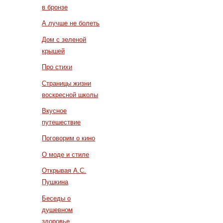
в бронзе
А лучше не болеть
Дом с зеленой
крышей
Про стихи
Страницы жизни
воскресной школы
Вкусное
путешествие
Поговорим о кино
О моде и стиле
Открывая А.С.
Пушкина
Беседы о
душевном
здоровье