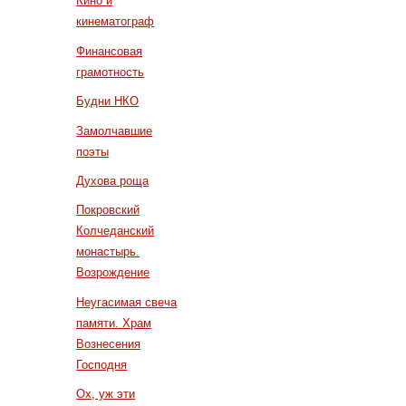
Кино и
кинематограф
Финансовая
грамотность
Будни НКО
Замолчавшие
поэты
Духова роща
Покровский
Колчеданский
монастырь.
Возрождение
Неугасимая свеча
памяти. Храм
Вознесения
Господня
Ох, уж эти