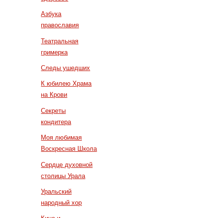
Азбука
православия
Театральная
гримерка
Следы ушедших
К юбилею Храма
на Крови
Секреты
кондитера
Моя любимая
Воскресная Школа
Сердце духовной
столицы Урала
Уральский
народный хор