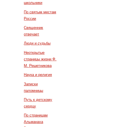
школьники
По святым местам
России
Священник
отвечает
Люди и судьбы
Неоткрытые
страницы жизни Ф.
М. Решетникова
Наука и религия
Записки
паломницы
Путь к детскому
сердцу
По страницам
Альманаха