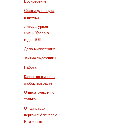
Воскресение
Сказки для внука
и внучки
Литературная
жизнь Урала в
годы ВОВ
Дела милосердия
Живые художники
Работа
Качество жизни в
любом возрасте
О писателях и не
только
О таинствах
церкви с Алексеем
Рыжковым