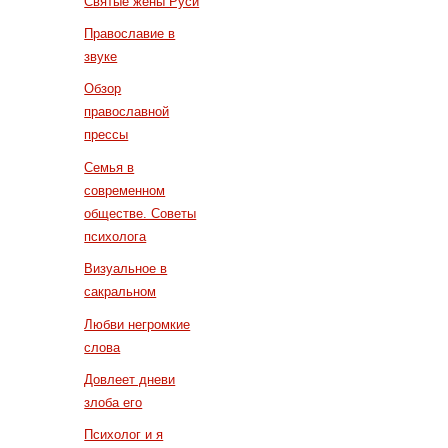
Святые жены Руси
Православие в
звуке
Обзор
православной
прессы
Семья в
современном
обществе. Советы
психолога
Визуальное в
сакральном
Любви негромкие
слова
Довлеет дневи
злоба его
Психолог и я