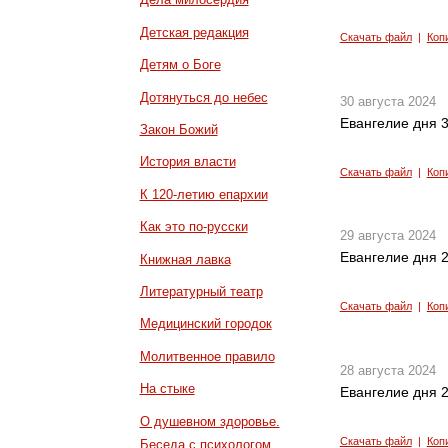
Детская редакция
Скачать файл
|
Коп
Детям о Боге
Дотянуться до небес
30 августа 2024
Евангелие дня 3
Закон Божий
История власти
Скачать файл
|
Коп
К 120-летию епархии
Как это по-русски
29 августа 2024
Евангелие дня 2
Книжная лавка
Литературный театр
Скачать файл
|
Коп
Медицинский городок
Молитвенное правило
28 августа 2024
На стыке
Евангелие дня 2
О душевном здоровье.
Скачать файл
|
Коп
Беседа с психологом