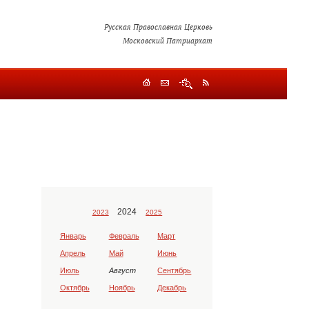
Русская Православная Церковь
Московский Патриархат
2024
2023
2025
Январь
Февраль
Март
Апрель
Май
Июнь
Июль
Август
Сентябрь
Октябрь
Ноябрь
Декабрь