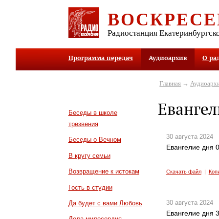
ВОСКРЕСЕ
Радиостанция Екатеринбургск
Программа передач
Аудиоархив
О ра
Главная
→
Аудиоарх
Евангел
Беседы в школе
трезвения
30 августа 2024
Беседы о Вечном
Евангелие дня 0
В кругу семьи
Возвращение к истокам
Скачать файл
|
Коп
Гость в студии
30 августа 2024
Да будет с вами Любовь
Евангелие дня 3
Дела милосердия