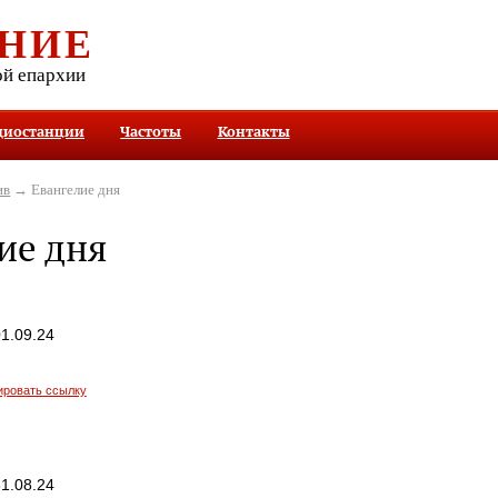
НИЕ
ой епархии
диостанции
Частоты
Контакты
ив
→ Евангелие дня
ие дня
1.09.24
ировать ссылку
1.08.24