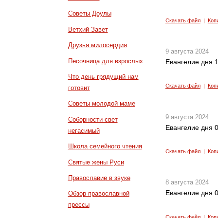
Советы Доулы
Скачать файл
|
Коп
Ветхий Завет
Друзья милосердия
9 августа 2024
Песочница для взрослых
Евангелие дня 1
Что день грядущий нам
Скачать файл
|
Коп
готовит
Советы молодой маме
9 августа 2024
Соборности свет
Евангелие дня 0
негасимый
Школа семейного чтения
Скачать файл
|
Коп
Святые жены Руси
Православие в звуке
8 августа 2024
Евангелие дня 0
Обзор православной
прессы
Скачать файл
|
Коп