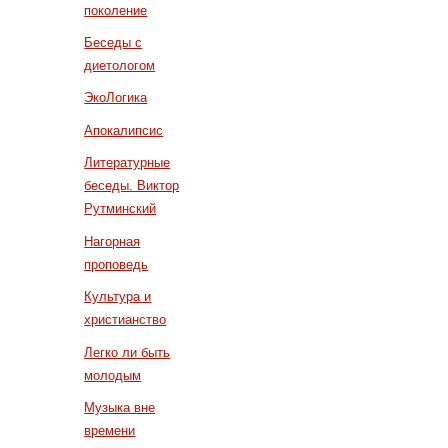
поколение
Беседы с
диетологом
ЭкоЛогика
Апокалипсис
Литературные
беседы. Виктор
Рутминский
Нагорная
проповедь
Культура и
христианство
Легко ли быть
молодым
Музыка вне
времени