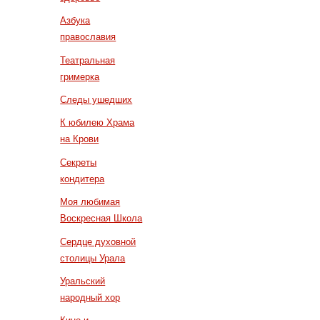
Азбука
православия
Театральная
гримерка
Следы ушедших
К юбилею Храма
на Крови
Секреты
кондитера
Моя любимая
Воскресная Школа
Сердце духовной
столицы Урала
Уральский
народный хор