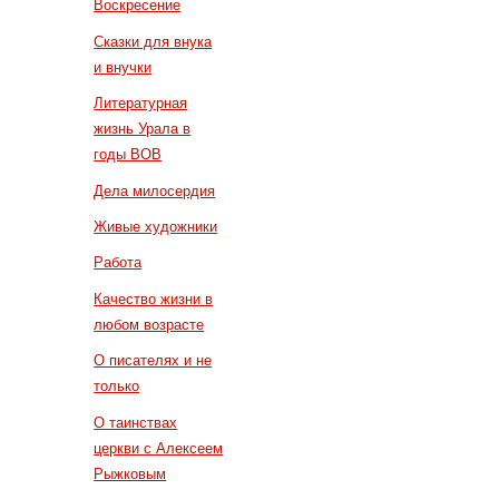
Воскресение
Сказки для внука
и внучки
Литературная
жизнь Урала в
годы ВОВ
Дела милосердия
Живые художники
Работа
Качество жизни в
любом возрасте
О писателях и не
только
О таинствах
церкви с Алексеем
Рыжковым