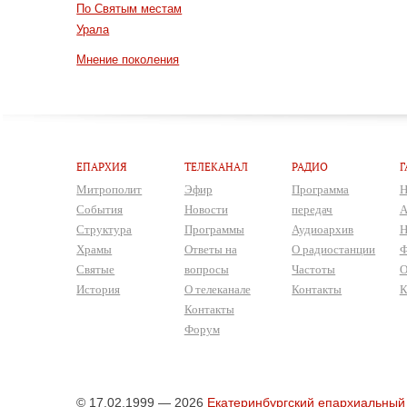
По Святым местам
Урала
Мнение поколения
ЕПАРХИЯ
ТЕЛЕКАНАЛ
РАДИО
Г
Митрополит
Эфир
Программа
Н
События
Новости
передач
А
Структура
Программы
Аудиоархив
Н
Храмы
Ответы на
О радиостанции
Ф
Святые
вопросы
Частоты
О
История
О телеканале
Контакты
К
Контакты
Форум
© 17.02.1999 — 2026
Екатеринбургский епархиальный