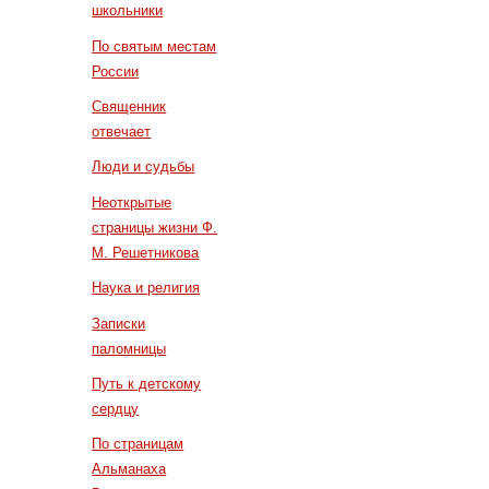
школьники
По святым местам
России
Священник
отвечает
Люди и судьбы
Неоткрытые
страницы жизни Ф.
М. Решетникова
Наука и религия
Записки
паломницы
Путь к детскому
сердцу
По страницам
Альманаха