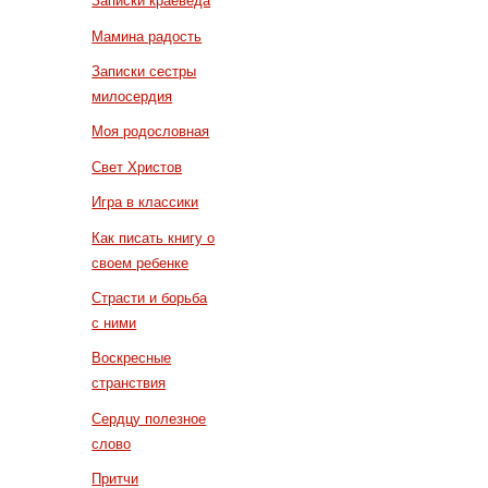
Записки краеведа
Мамина радость
Записки сестры
милосердия
Моя родословная
Свет Христов
Игра в классики
Как писать книгу о
своем ребенке
Страсти и борьба
с ними
Воскресные
странствия
Сердцу полезное
слово
Притчи