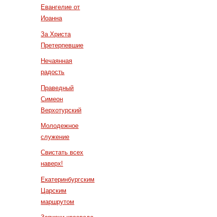
Евангелие от
Иоанна
За Христа
Претерпевшие
Нечаянная
радость
Праведный
Симеон
Верхотурский
Молодежное
служение
Свистать всех
наверх!
Екатеринбургским
Царским
маршрутом