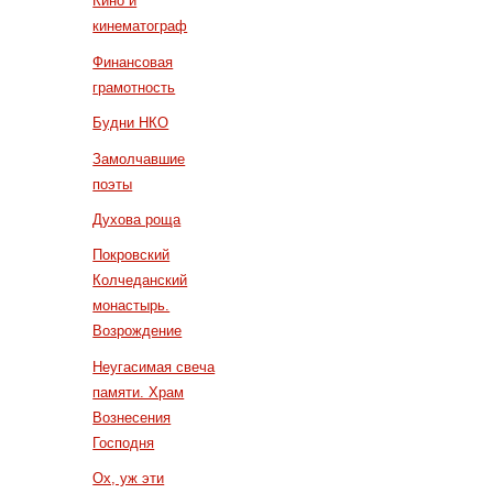
Кино и
кинематограф
Финансовая
грамотность
Будни НКО
Замолчавшие
поэты
Духова роща
Покровский
Колчеданский
монастырь.
Возрождение
Неугасимая свеча
памяти. Храм
Вознесения
Господня
Ох, уж эти