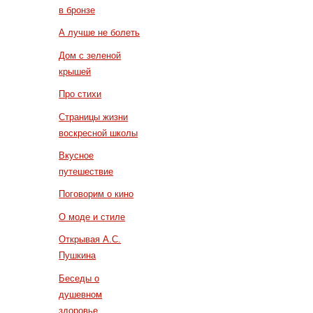
в бронзе
А лучше не болеть
Дом с зеленой
крышей
Про стихи
Страницы жизни
воскресной школы
Вкусное
путешествие
Поговорим о кино
О моде и стиле
Открывая А.С.
Пушкина
Беседы о
душевном
здоровье