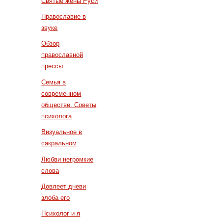
Святые жены Руси
Православие в
звуке
Обзор
православной
прессы
Семья в
современном
обществе. Советы
психолога
Визуальное в
сакральном
Любви негромкие
слова
Довлеет дневи
злоба его
Психолог и я