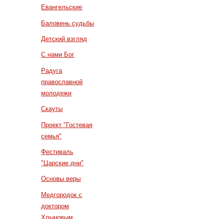
Евангельские
Баловень судьбы
Детский взгляд
С нами Бог
Радуга
православной
молодежи
Скауты
Проект "Гостевая
семья"
Фестиваль
"Царские дни"
Основы веры
Медгородок с
доктором
Хлыновым