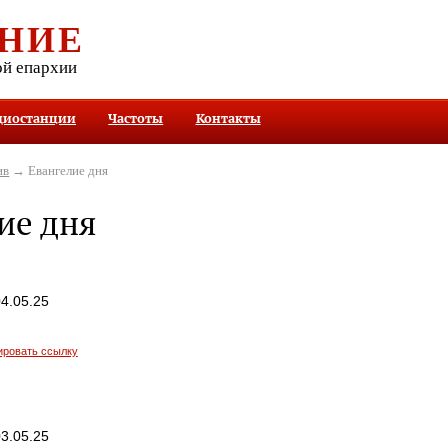
НИЕ
ой епархии
диостанции
Частоты
Контакты
ив
→ Евангелие дня
ие дня
4.05.25
ировать ссылку
3.05.25