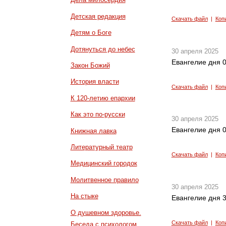
Детская редакция
Скачать файл
|
Коп
Детям о Боге
Дотянуться до небес
30 апреля 2025
Евангелие дня 0
Закон Божий
История власти
Скачать файл
|
Коп
К 120-летию епархии
Как это по-русски
30 апреля 2025
Евангелие дня 0
Книжная лавка
Литературный театр
Скачать файл
|
Коп
Медицинский городок
Молитвенное правило
30 апреля 2025
На стыке
Евангелие дня 3
О душевном здоровье.
Скачать файл
|
Коп
Беседа с психологом