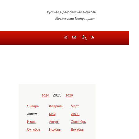
Русская Православная Церковь
Московский Патриархат
2025
2024
2026
Январь
Февраль
Март
Апрель
Май
Июнь
Июль
Август
Сентябрь
Октябрь
Ноябрь
Декабрь