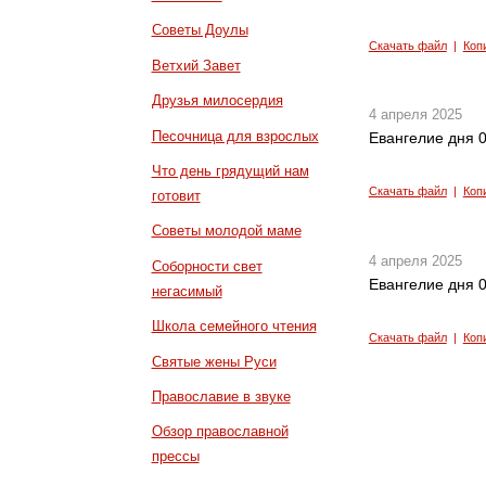
Советы Доулы
Скачать файл
|
Коп
Ветхий Завет
Друзья милосердия
4 апреля 2025
Песочница для взрослых
Евангелие дня 0
Что день грядущий нам
Скачать файл
|
Коп
готовит
Советы молодой маме
4 апреля 2025
Соборности свет
Евангелие дня 0
негасимый
Школа семейного чтения
Скачать файл
|
Коп
Святые жены Руси
Православие в звуке
Обзор православной
прессы