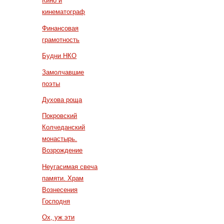
Кино и
кинематограф
Финансовая
грамотность
Будни НКО
Замолчавшие
поэты
Духова роща
Покровский
Колчеданский
монастырь.
Возрождение
Неугасимая свеча
памяти. Храм
Вознесения
Господня
Ох, уж эти