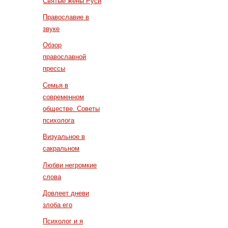
Святые жены Руси
Православие в
звуке
Обзор
православной
прессы
Семья в
современном
обществе. Советы
психолога
Визуальное в
сакральном
Любви негромкие
слова
Довлеет дневи
злоба его
Психолог и я