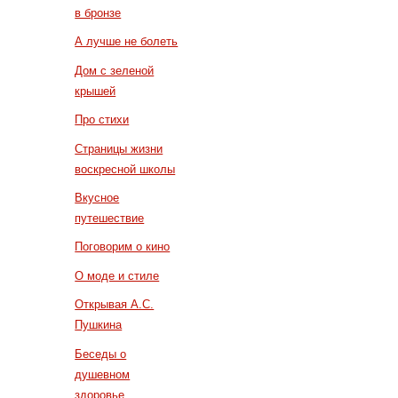
в бронзе
А лучше не болеть
Дом с зеленой
крышей
Про стихи
Страницы жизни
воскресной школы
Вкусное
путешествие
Поговорим о кино
О моде и стиле
Открывая А.С.
Пушкина
Беседы о
душевном
здоровье