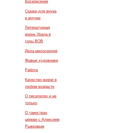
Воскресение
Сказки для внука
и внучки
Литературная
жизнь Урала в
годы ВОВ
Дела милосердия
Живые художники
Работа
Качество жизни в
любом возрасте
О писателях и не
только
О таинствах
церкви с Алексеем
Рыжковым