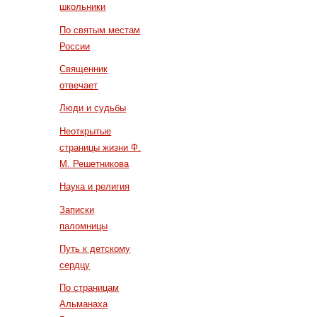
школьники
По святым местам
России
Священник
отвечает
Люди и судьбы
Неоткрытые
страницы жизни Ф.
М. Решетникова
Наука и религия
Записки
паломницы
Путь к детскому
сердцу
По страницам
Альманаха