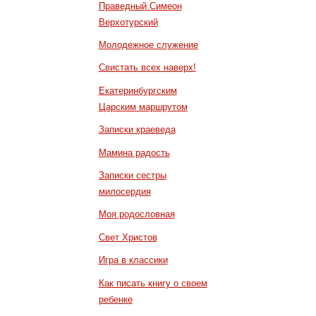
Праведный Симеон
Верхотурский
Молодежное служение
Свистать всех наверх!
Екатеринбургским
Царским маршрутом
Записки краеведа
Мамина радость
Записки сестры
милосердия
Моя родословная
Свет Христов
Игра в классики
Как писать книгу о своем
ребенке