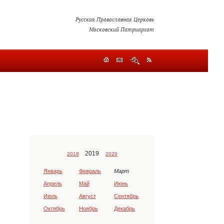
Русская Православная Церковь
Московский Патриархат
2019
2018
2020
Январь
Февраль
Март
Апрель
Май
Июнь
Июль
Август
Сентябрь
Октябрь
Ноябрь
Декабрь