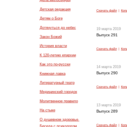
Детская редакция
Скачать файл
|
Коп
Детям о Боге
Дотянуться до небес
19 марта 2019
Выпуск 291
Закон Божий
История власти
Скачать файл
|
Коп
К 120-летию епархии
Как это по-русски
14 марта 2019
Выпуск 290
Книжная лавка
Литературный театр
Скачать файл
|
Коп
Медицинский городок
Молитвенное правило
13 марта 2019
На стыке
Выпуск 289
О душевном здоровье.
Скачать файл
|
Коп
Беседа с психологом