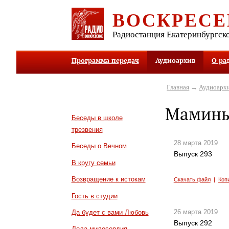
ВОСКРЕСЕ
Радиостанция Екатеринбургск
Программа передач
Аудиоархив
О ра
Главная
→
Аудиоарх
Мамины
Беседы в школе
трезвения
28 марта 2019
Беседы о Вечном
Выпуск 293
В кругу семьи
Возвращение к истокам
Скачать файл
|
Коп
Гость в студии
26 марта 2019
Да будет с вами Любовь
Выпуск 292
Дела милосердия