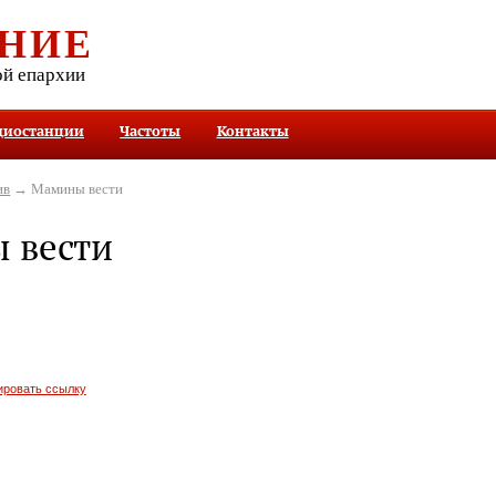
НИЕ
ой епархии
диостанции
Частоты
Контакты
ив
→ Мамины вести
 вести
ировать ссылку