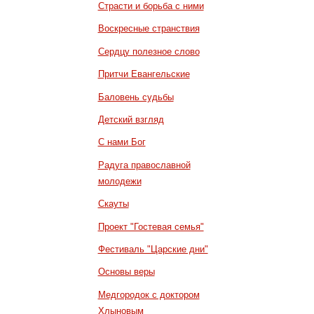
Страсти и борьба с ними
Воскресные странствия
Сердцу полезное слово
Притчи Евангельские
Баловень судьбы
Детский взгляд
С нами Бог
Радуга православной
молодежи
Скауты
Проект "Гостевая семья"
Фестиваль "Царские дни"
Основы веры
Медгородок с доктором
Хлыновым