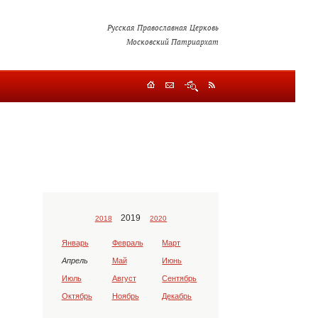
Русская Православная Церковь
Московский Патриархат
2019
2018
2020
Январь
Февраль
Март
Апрель
Май
Июнь
Июль
Август
Сентябрь
Октябрь
Ноябрь
Декабрь