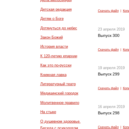
Детская редакция
Скачать файл
|
Коп
Детям о Боге
Дотянуться до небес
23 апреля 2019
Выпуск 300
Закон Божий
История власти
Скачать файл
|
Коп
К 120-летию епархии
Как это по-русски
19 апреля 2019
Выпуск 299
Книжная лавка
Литературный театр
Скачать файл
|
Коп
Медицинский городок
Молитвенное правило
16 апреля 2019
На стыке
Выпуск 298
О душевном здоровье.
Скачать файл
|
Коп
Беседа с психологом