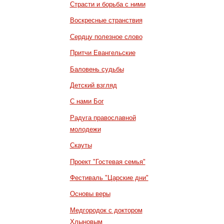
Страсти и борьба с ними
Воскресные странствия
Сердцу полезное слово
Притчи Евангельские
Баловень судьбы
Детский взгляд
С нами Бог
Радуга православной
молодежи
Скауты
Проект "Гостевая семья"
Фестиваль "Царские дни"
Основы веры
Медгородок с доктором
Хлыновым