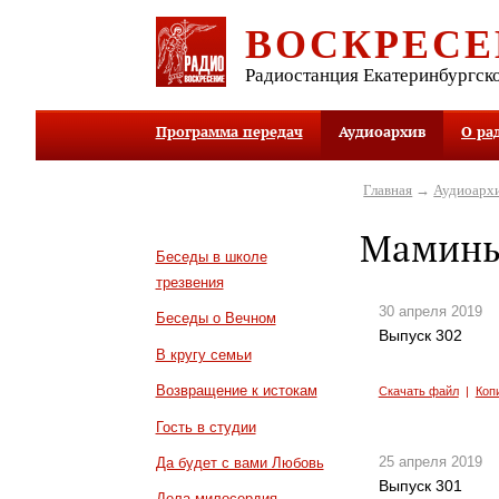
ВОСКРЕСЕ
Радиостанция Екатеринбургск
Программа передач
Аудиоархив
О ра
Главная
→
Аудиоарх
Мамины
Беседы в школе
трезвения
30 апреля 2019
Беседы о Вечном
Выпуск 302
В кругу семьи
Возвращение к истокам
Скачать файл
|
Коп
Гость в студии
25 апреля 2019
Да будет с вами Любовь
Выпуск 301
Дела милосердия