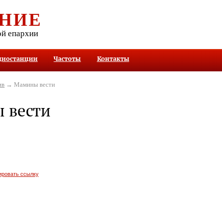
НИЕ
ой епархии
диостанции
Частоты
Контакты
ив
→ Мамины вести
 вести
ировать ссылку