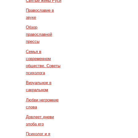
Святые жены Руси
Православие в
звуке
Обзор
православной
прессы
Семья в
современном
обществе. Советы
психолога
Визуальное в
сакральном
Любви негромкие
слова
Довлеет дневи
злоба его
Психолог и я