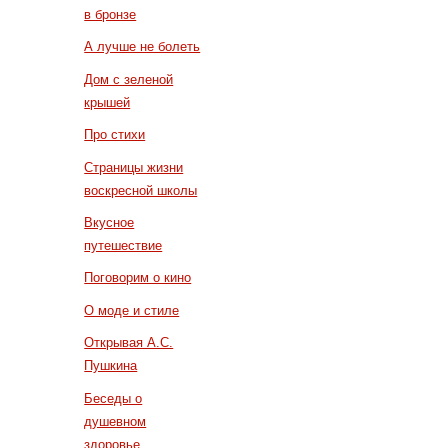
в бронзе
А лучше не болеть
Дом с зеленой
крышей
Про стихи
Страницы жизни
воскресной школы
Вкусное
путешествие
Поговорим о кино
О моде и стиле
Открывая А.С.
Пушкина
Беседы о
душевном
здоровье