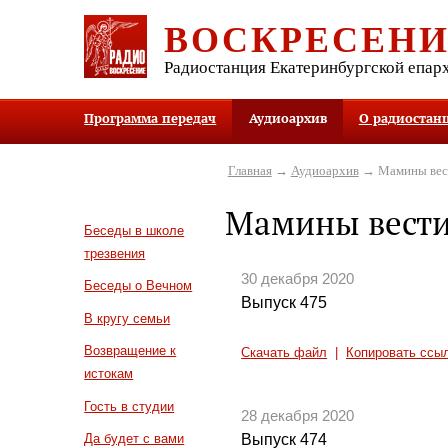
ВОСКРЕСЕН
Радиостанция Екатеринбургской епар
Программа передач
Аудиоархив
О радиостан
Главная
→
Аудиоархив
→ Мамины вес
Мамины вест
Беседы в школе
трезвения
30 декабря 2020
Беседы о Вечном
Выпуск 475
В кругу семьи
Возвращение к
Скачать файл
|
Копировать ссы
истокам
Гость в студии
28 декабря 2020
Выпуск 474
Да будет с вами