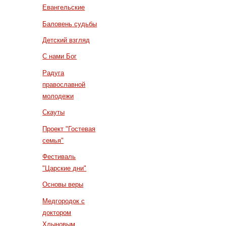
Евангельские
Баловень судьбы
Детский взгляд
С нами Бог
Радуга
православной
молодежи
Скауты
Проект "Гостевая
семья"
Фестиваль
"Царские дни"
Основы веры
Медгородок с
доктором
Хлыновым