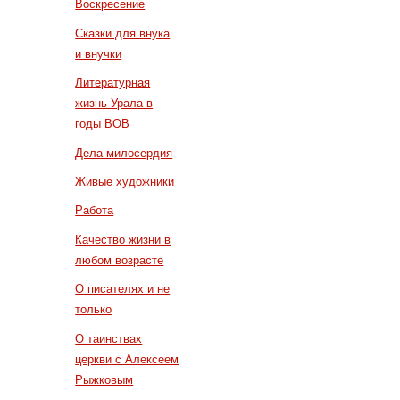
Воскресение
Сказки для внука
и внучки
Литературная
жизнь Урала в
годы ВОВ
Дела милосердия
Живые художники
Работа
Качество жизни в
любом возрасте
О писателях и не
только
О таинствах
церкви с Алексеем
Рыжковым