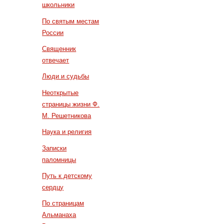
школьники
По святым местам
России
Священник
отвечает
Люди и судьбы
Неоткрытые
страницы жизни Ф.
М. Решетникова
Наука и религия
Записки
паломницы
Путь к детскому
сердцу
По страницам
Альманаха