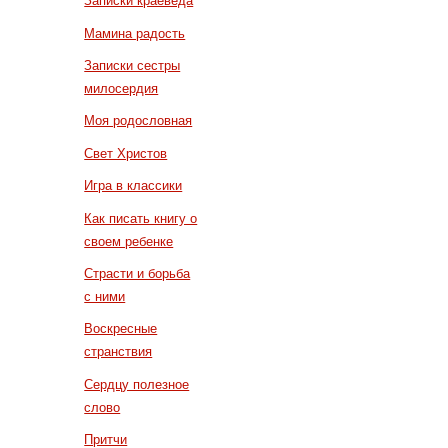
Записки краеведа
Мамина радость
Записки сестры
милосердия
Моя родословная
Свет Христов
Игра в классики
Как писать книгу о
своем ребенке
Страсти и борьба
с ними
Воскресные
странствия
Сердцу полезное
слово
Притчи