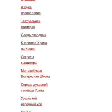
Азбука
православия
Театральная
гримерка
Следы ушедших
К юбилею Храма
на Крови
Секреты
кондитера
Моя любимая
Воскресная Школа
Сердце духовной
столицы Урала
Уральский
народный хор