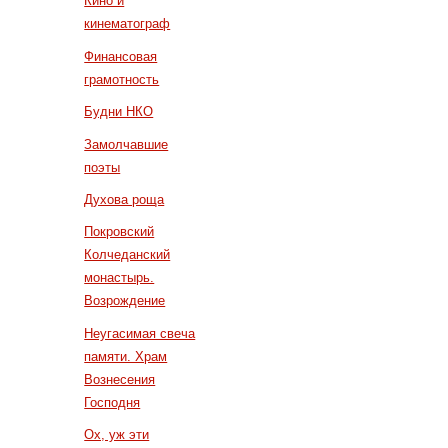
Кино и
кинематограф
Финансовая
грамотность
Будни НКО
Замолчавшие
поэты
Духова роща
Покровский
Колчеданский
монастырь.
Возрождение
Неугасимая свеча
памяти. Храм
Вознесения
Господня
Ох, уж эти