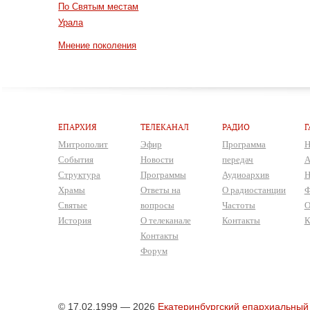
По Святым местам
Урала
Мнение поколения
ЕПАРХИЯ
ТЕЛЕКАНАЛ
РАДИО
Г
Митрополит
Эфир
Программа
Н
События
Новости
передач
А
Структура
Программы
Аудиоархив
Н
Храмы
Ответы на
О радиостанции
Ф
Святые
вопросы
Частоты
О
История
О телеканале
Контакты
К
Контакты
Форум
© 17.02.1999 — 2026
Екатеринбургский епархиальный