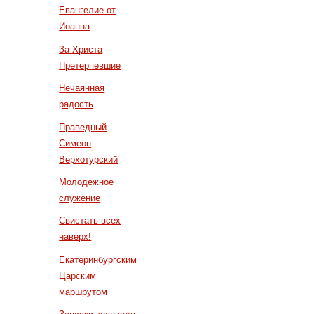
Евангелие от
Иоанна
За Христа
Претерпевшие
Нечаянная
радость
Праведный
Симеон
Верхотурский
Молодежное
служение
Свистать всех
наверх!
Екатеринбургским
Царским
маршрутом