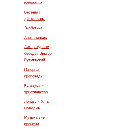
поколение
Беседы с
диетологом
ЭкоЛогика
Апокалипсис
Литературные
беседы. Виктор
Рутминский
Нагорная
проповедь
Культура и
христианство
Легко ли быть
молодым
Музыка вне
времени