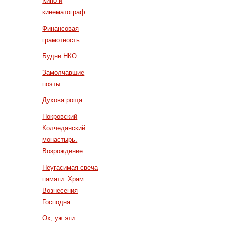
Кино и
кинематограф
Финансовая
грамотность
Будни НКО
Замолчавшие
поэты
Духова роща
Покровский
Колчеданский
монастырь.
Возрождение
Неугасимая свеча
памяти. Храм
Вознесения
Господня
Ох, уж эти