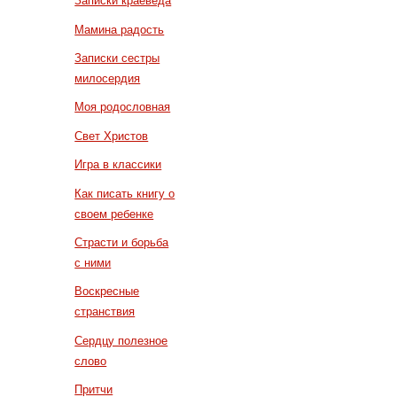
Записки краеведа
Мамина радость
Записки сестры
милосердия
Моя родословная
Свет Христов
Игра в классики
Как писать книгу о
своем ребенке
Страсти и борьба
с ними
Воскресные
странствия
Сердцу полезное
слово
Притчи