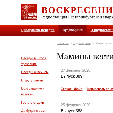
ВОСКРЕСЕН
Радиостанция Екатеринбургской епар
Программа передач
Аудиоархив
О радиостан
Главная
→
Аудиоархив
→ Мамины вес
Мамины вест
Беседы в школе
трезвения
27 февраля 2020
Беседы о Вечном
Выпуск 389
В кругу семьи
Возвращение к
Скачать файл
|
Копировать ссы
истокам
Гость в студии
25 февраля 2020
Выпуск 388
Да будет с вами