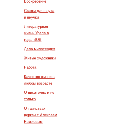
Воскресение
Сказки для внука
и внучки
Литературная
жизнь Урала в
годы ВОВ
Дела милосердия
Живые художники
Работа
Качество жизни в
любом возрасте
О писателях и не
только
О таинствах
церкви с Алексеем
Рыжковым