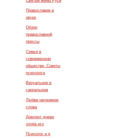
Святые жены Руси
Православие в
звуке
Обзор
православной
прессы
Семья в
современном
обществе. Советы
психолога
Визуальное в
сакральном
Любви негромкие
слова
Довлеет дневи
злоба его
Психолог и я