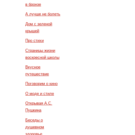
в бронзе
А лучше не болеть
Дом с зеленой
крышей
Про стихи
Страницы жизни
воскресной школы
Вкусное
путешествие
Поговорим о кино
О моде и стиле
Открывая А.С.
Пушкина
Беседы о
душевном
здоровье