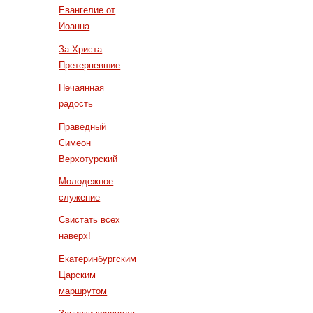
Евангелие от
Иоанна
За Христа
Претерпевшие
Нечаянная
радость
Праведный
Симеон
Верхотурский
Молодежное
служение
Свистать всех
наверх!
Екатеринбургским
Царским
маршрутом