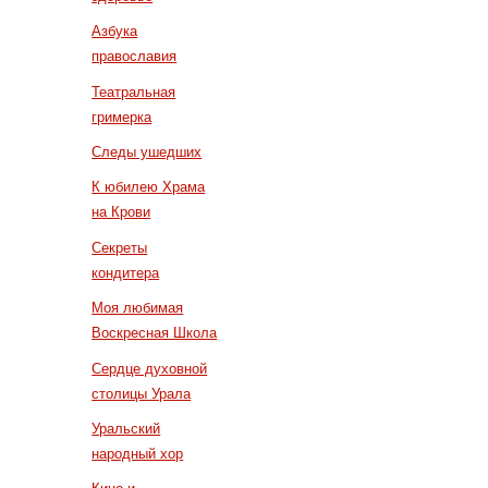
Азбука
православия
Театральная
гримерка
Следы ушедших
К юбилею Храма
на Крови
Секреты
кондитера
Моя любимая
Воскресная Школа
Сердце духовной
столицы Урала
Уральский
народный хор