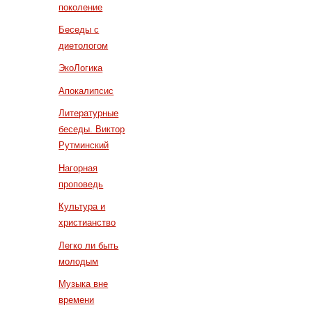
поколение
Беседы с
диетологом
ЭкоЛогика
Апокалипсис
Литературные
беседы. Виктор
Рутминский
Нагорная
проповедь
Культура и
христианство
Легко ли быть
молодым
Музыка вне
времени