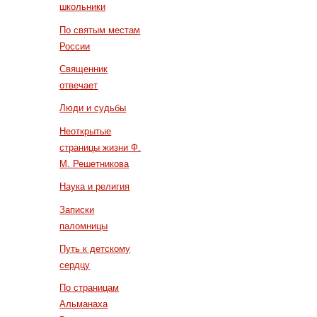
школьники
По святым местам
России
Священник
отвечает
Люди и судьбы
Неоткрытые
страницы жизни Ф.
М. Решетникова
Наука и религия
Записки
паломницы
Путь к детскому
сердцу
По страницам
Альманаха