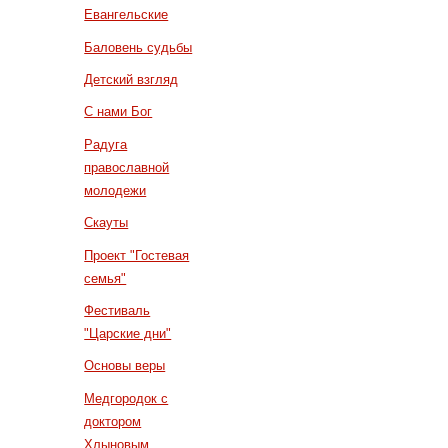
Евангельские
Баловень судьбы
Детский взгляд
С нами Бог
Радуга
православной
молодежи
Скауты
Проект "Гостевая
семья"
Фестиваль
"Царские дни"
Основы веры
Медгородок с
доктором
Хлыновым