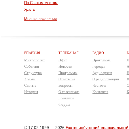
По Святым местам
Урала
Мнение поколения
ЕПАРХИЯ
ТЕЛЕКАНАЛ
РАДИО
Г
Митрополит
Эфир
Программа
Н
События
Новости
передач
А
Структура
Программы
Аудиоархив
Н
Храмы
Ответы на
О радиостанции
Ф
Святые
вопросы
Частоты
О
История
О телеканале
Контакты
К
Контакты
Форум
© 17.02.1999 — 2026
Екатеринбургский епархиальный