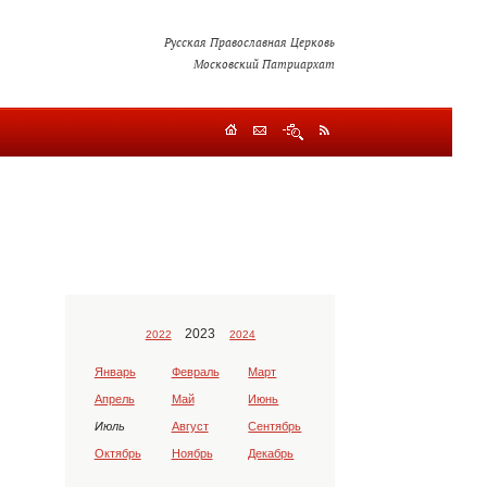
Русская Православная Церковь
Московский Патриархат
2023
2022
2024
Январь
Февраль
Март
Апрель
Май
Июнь
Июль
Август
Сентябрь
Октябрь
Ноябрь
Декабрь