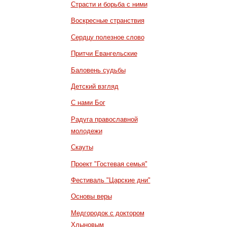
Страсти и борьба с ними
Воскресные странствия
Сердцу полезное слово
Притчи Евангельские
Баловень судьбы
Детский взгляд
С нами Бог
Радуга православной
молодежи
Скауты
Проект "Гостевая семья"
Фестиваль "Царские дни"
Основы веры
Медгородок с доктором
Хлыновым