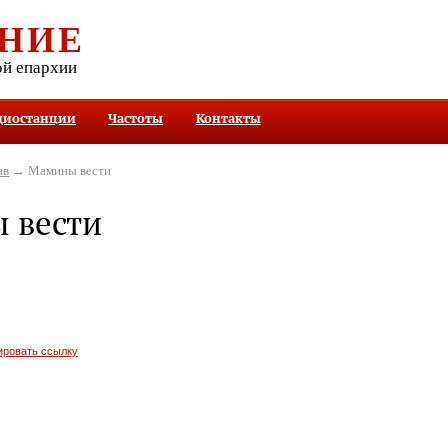
НИЕ
ой епархии
диостанции
Частоты
Контакты
ив
→ Мамины вести
 вести
ировать ссылку