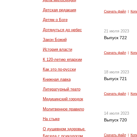
Детская редакция
Скачать файл
|
Коп
Детям о Боге
Дотянуться до небес
21 июля 2023
Выпуск 722
Закон Божий
История власти
Скачать файл
|
Коп
К 120-летию епархии
Как это по-русски
18 июля 2023
Выпуск 721
Книжная лавка
Литературный театр
Скачать файл
|
Коп
Медицинский городок
Молитвенное правило
14 июля 2023
На стыке
Выпуск 720
О душевном здоровье.
Скачать файл
|
Коп
Беседа с психологом