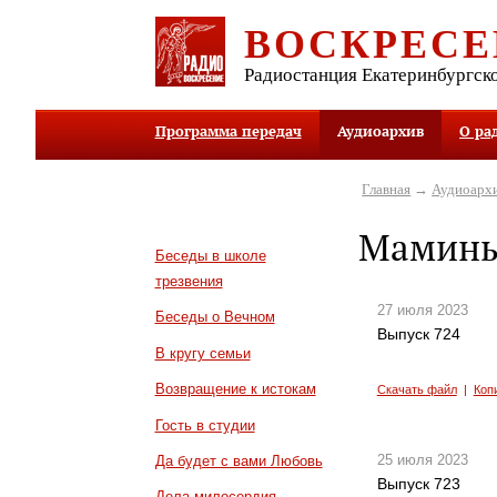
ВОСКРЕСЕ
Радиостанция Екатеринбургск
Программа передач
Аудиоархив
О ра
Главная
→
Аудиоарх
Мамины
Беседы в школе
трезвения
27 июля 2023
Беседы о Вечном
Выпуск 724
В кругу семьи
Возвращение к истокам
Скачать файл
|
Коп
Гость в студии
25 июля 2023
Да будет с вами Любовь
Выпуск 723
Дела милосердия