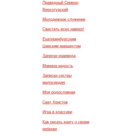
Праведный Симеон
Верхотурский
Молодежное служение
Свистать всех наверх!
Екатеринбургским
Царским маршрутом
Записки краеведа
Мамина радость
Записки сестры
милосердия
Моя родословная
Свет Христов
Игра в классики
Как писать книгу о своем
ребенке