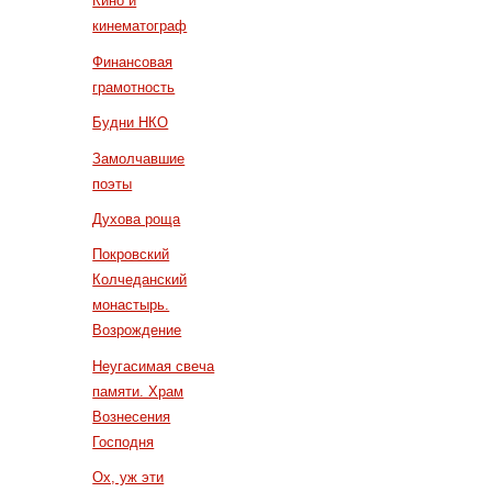
Кино и
кинематограф
Финансовая
грамотность
Будни НКО
Замолчавшие
поэты
Духова роща
Покровский
Колчеданский
монастырь.
Возрождение
Неугасимая свеча
памяти. Храм
Вознесения
Господня
Ох, уж эти