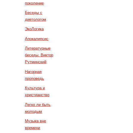
поколение
Беседы с
диетологом
ЭкоЛогика
Апокалипсис
Литературные
беседы. Виктор
Рутминский
Нагорная
проповедь
Культура и
христианство
Легко ли быть
молодым
Музыка вне
времени