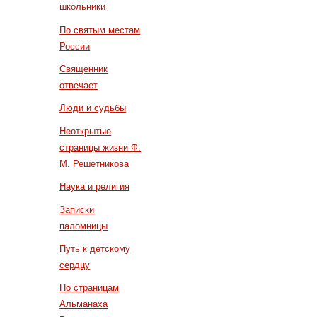
школьники
По святым местам
России
Священник
отвечает
Люди и судьбы
Неоткрытые
страницы жизни Ф.
М. Решетникова
Наука и религия
Записки
паломницы
Путь к детскому
сердцу
По страницам
Альманаха