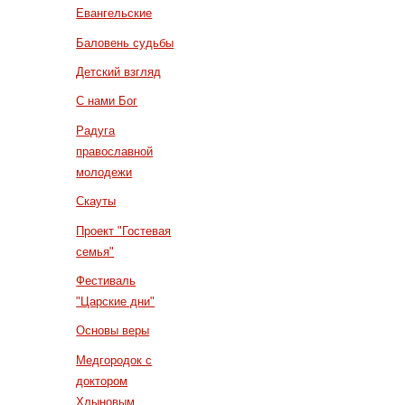
Евангельские
Баловень судьбы
Детский взгляд
С нами Бог
Радуга
православной
молодежи
Скауты
Проект "Гостевая
семья"
Фестиваль
"Царские дни"
Основы веры
Медгородок с
доктором
Хлыновым