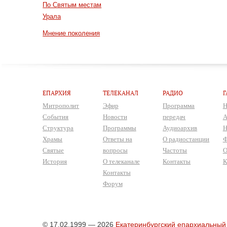
По Святым местам
Урала
Мнение поколения
ЕПАРХИЯ
ТЕЛЕКАНАЛ
РАДИО
Г
Митрополит
Эфир
Программа
Н
События
Новости
передач
А
Структура
Программы
Аудиоархив
Н
Храмы
Ответы на
О радиостанции
Ф
Святые
вопросы
Частоты
О
История
О телеканале
Контакты
К
Контакты
Форум
© 17.02.1999 — 2026
Екатеринбургский епархиальный