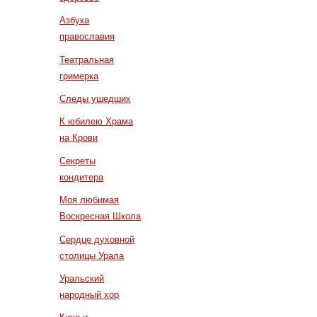
Азбука
православия
Театральная
гримерка
Следы ушедших
К юбилею Храма
на Крови
Секреты
кондитера
Моя любимая
Воскресная Школа
Сердце духовной
столицы Урала
Уральский
народный хор