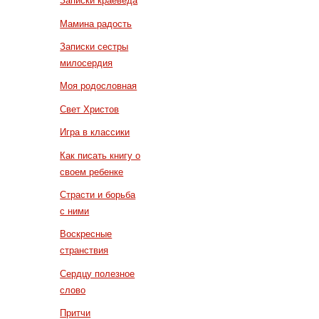
Записки краеведа
Мамина радость
Записки сестры
милосердия
Моя родословная
Свет Христов
Игра в классики
Как писать книгу о
своем ребенке
Страсти и борьба
с ними
Воскресные
странствия
Сердцу полезное
слово
Притчи