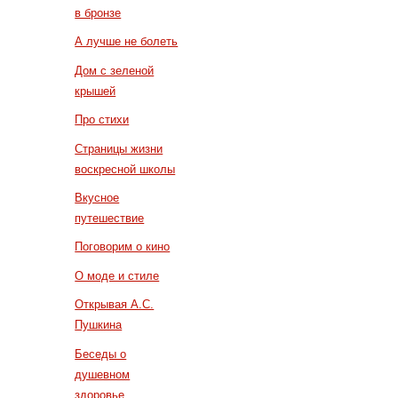
в бронзе
А лучше не болеть
Дом с зеленой
крышей
Про стихи
Страницы жизни
воскресной школы
Вкусное
путешествие
Поговорим о кино
О моде и стиле
Открывая А.С.
Пушкина
Беседы о
душевном
здоровье