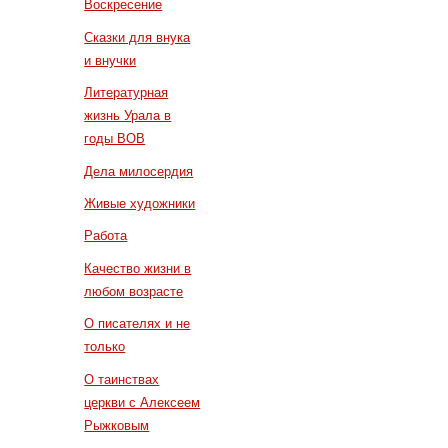
Воскресение
Сказки для внука
и внучки
Литературная
жизнь Урала в
годы ВОВ
Дела милосердия
Живые художники
Работа
Качество жизни в
любом возрасте
О писателях и не
только
О таинствах
церкви с Алексеем
Рыжковым