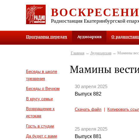
ВОСКРЕСЕН
Радиостанция Екатеринбургской епар
Программа передач
Аудиоархив
О радиостан
Главная
→
Аудиоархив
→ Мамины вес
Мамины вест
Беседы в школе
трезвения
30 апреля 2025
Беседы о Вечном
Выпуск 882
В кругу семьи
Возвращение к
Скачать файл
|
Копировать ссы
истокам
Гость в студии
25 апреля 2025
Выпуск 881
Да будет с вами