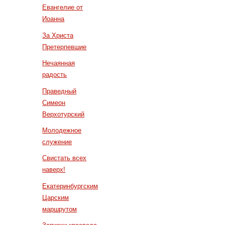
Евангелие от
Иоанна
За Христа
Претерпевшие
Нечаянная
радость
Праведный
Симеон
Верхотурский
Молодежное
служение
Свистать всех
наверх!
Екатеринбургским
Царским
маршрутом