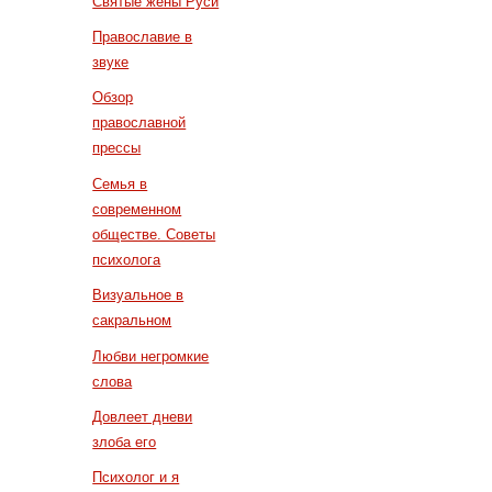
Святые жены Руси
Православие в
звуке
Обзор
православной
прессы
Семья в
современном
обществе. Советы
психолога
Визуальное в
сакральном
Любви негромкие
слова
Довлеет дневи
злоба его
Психолог и я