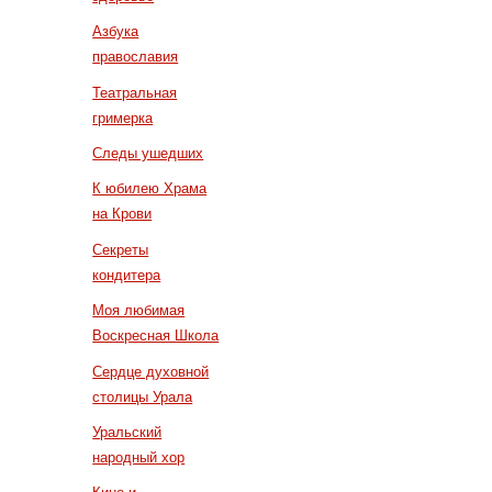
Азбука
православия
Театральная
гримерка
Следы ушедших
К юбилею Храма
на Крови
Секреты
кондитера
Моя любимая
Воскресная Школа
Сердце духовной
столицы Урала
Уральский
народный хор