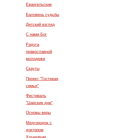
Евангельские
Баловень судьбы
Детский взгляд
С нами Бог
Радуга
православной
молодежи
Скауты
Проект "Гостевая
семья"
Фестиваль
"Царские дни"
Основы веры
Медгородок с
доктором
Хлыновым