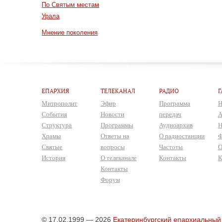
По Святым местам
Урала
Мнение поколения
ЕПАРХИЯ
ТЕЛЕКАНАЛ
РАДИО
Г
Митрополит
Эфир
Программа
Н
События
Новости
передач
А
Структура
Программы
Аудиоархив
Н
Храмы
Ответы на
О радиостанции
Ф
Святые
вопросы
Частоты
О
История
О телеканале
Контакты
К
Контакты
Форум
© 17.02.1999 — 2026
Екатеринбургский епархиальный