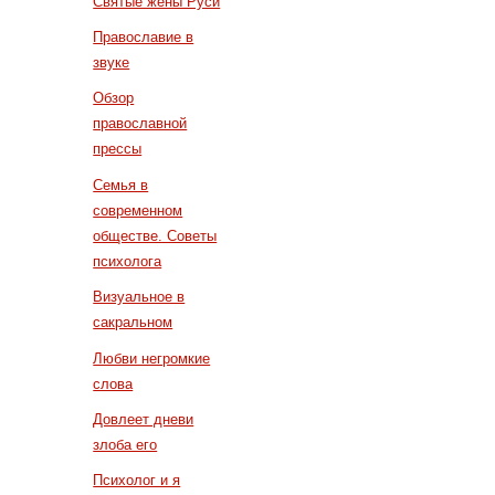
Святые жены Руси
Православие в
звуке
Обзор
православной
прессы
Семья в
современном
обществе. Советы
психолога
Визуальное в
сакральном
Любви негромкие
слова
Довлеет дневи
злоба его
Психолог и я