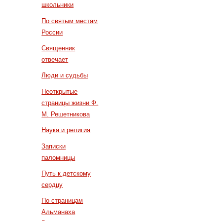
школьники
По святым местам
России
Священник
отвечает
Люди и судьбы
Неоткрытые
страницы жизни Ф.
М. Решетникова
Наука и религия
Записки
паломницы
Путь к детскому
сердцу
По страницам
Альманаха