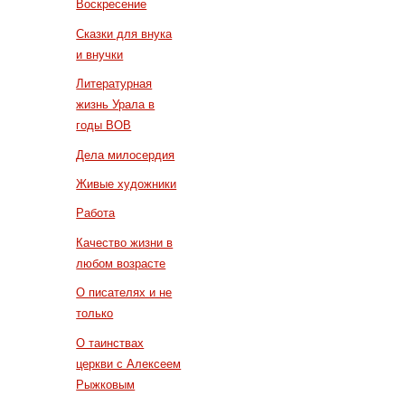
Воскресение
Сказки для внука
и внучки
Литературная
жизнь Урала в
годы ВОВ
Дела милосердия
Живые художники
Работа
Качество жизни в
любом возрасте
О писателях и не
только
О таинствах
церкви с Алексеем
Рыжковым