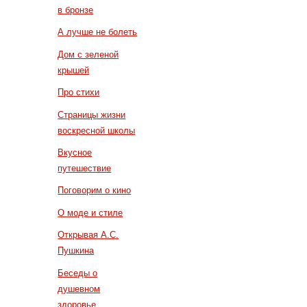
в бронзе
А лучше не болеть
Дом с зеленой
крышей
Про стихи
Страницы жизни
воскресной школы
Вкусное
путешествие
Поговорим о кино
О моде и стиле
Открывая А.С.
Пушкина
Беседы о
душевном
здоровье