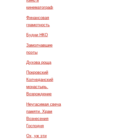
Кино и
кинематограф
Финансовая
грамотность
Будни НКО
Замолчавшие
поэты
Духова роща
Покровский
Колчеданский
монастырь.
Возрождение
Неугасимая свеча
памяти. Храм
Вознесения
Господня
Ох, уж эти