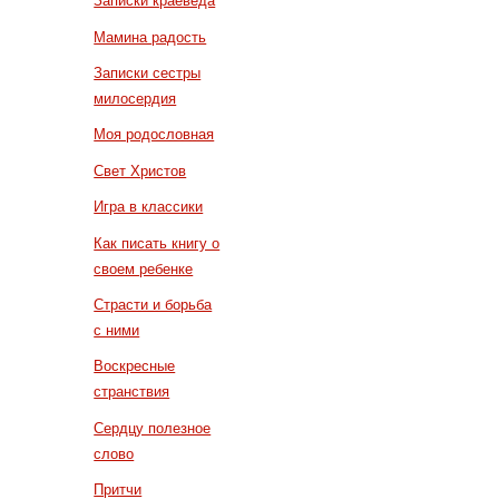
Записки краеведа
Мамина радость
Записки сестры
милосердия
Моя родословная
Свет Христов
Игра в классики
Как писать книгу о
своем ребенке
Страсти и борьба
с ними
Воскресные
странствия
Сердцу полезное
слово
Притчи