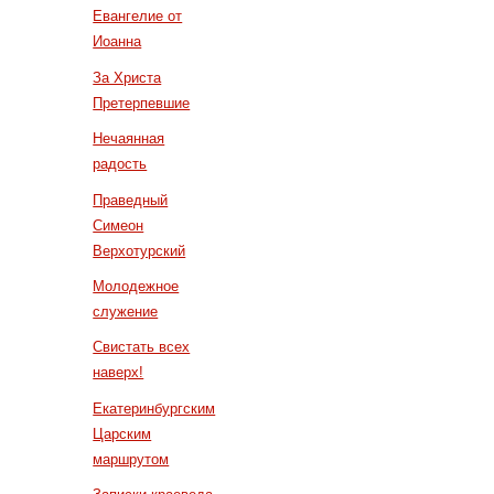
Евангелие от
Иоанна
За Христа
Претерпевшие
Нечаянная
радость
Праведный
Симеон
Верхотурский
Молодежное
служение
Свистать всех
наверх!
Екатеринбургским
Царским
маршрутом