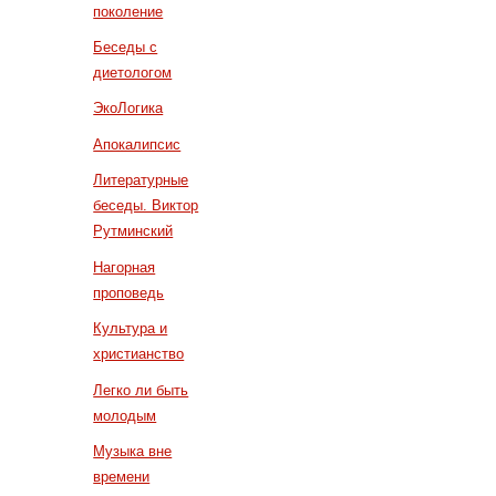
поколение
Беседы с
диетологом
ЭкоЛогика
Апокалипсис
Литературные
беседы. Виктор
Рутминский
Нагорная
проповедь
Культура и
христианство
Легко ли быть
молодым
Музыка вне
времени