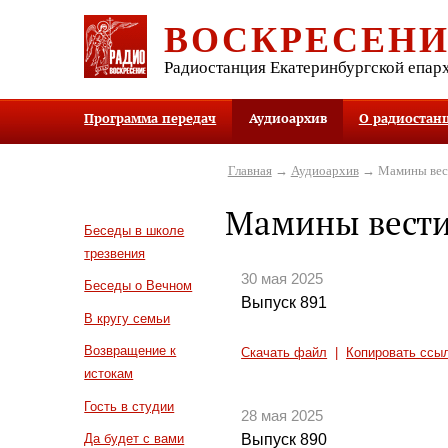
ВОСКРЕСЕН
Радиостанция Екатеринбургской епар
Программа передач
Аудиоархив
О радиостан
Главная
→
Аудиоархив
→ Мамины вес
Мамины вест
Беседы в школе
трезвения
30 мая 2025
Беседы о Вечном
Выпуск 891
В кругу семьи
Возвращение к
Скачать файл
|
Копировать ссы
истокам
Гость в студии
28 мая 2025
Выпуск 890
Да будет с вами