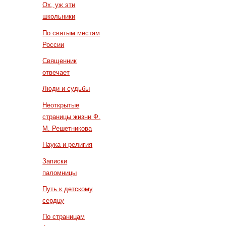
Ох, уж эти
школьники
По святым местам
России
Священник
отвечает
Люди и судьбы
Неоткрытые
страницы жизни Ф.
М. Решетникова
Наука и религия
Записки
паломницы
Путь к детскому
сердцу
По страницам