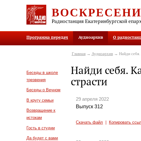
ВОСКРЕСЕН
Радиостанция Екатеринбургской епар
Программа передач
Аудиоархив
О радиостан
Главная
→
Аудиоархив
→ Найди себя. 
Найди себя. К
Беседы в школе
страсти
трезвения
Беседы о Вечном
29 апреля 2022
В кругу семьи
Выпуск 312
Возвращение к
истокам
Скачать файл
|
Копировать ссы
Гость в студии
Да будет с вами