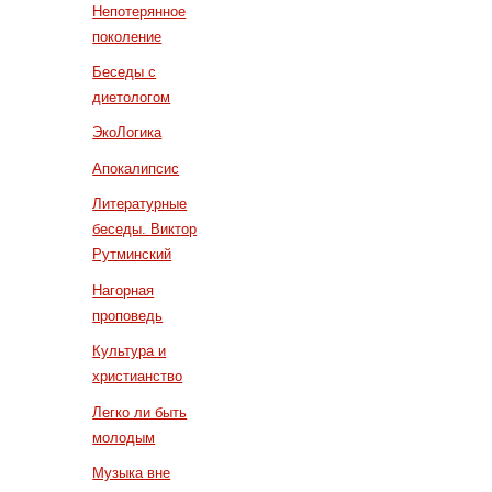
Непотерянное
поколение
Беседы с
диетологом
ЭкоЛогика
Апокалипсис
Литературные
беседы. Виктор
Рутминский
Нагорная
проповедь
Культура и
христианство
Легко ли быть
молодым
Музыка вне