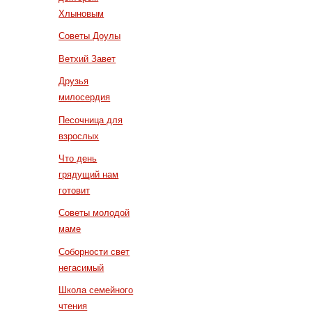
Хлыновым
Советы Доулы
Ветхий Завет
Друзья
милосердия
Песочница для
взрослых
Что день
грядущий нам
готовит
Советы молодой
маме
Соборности свет
негасимый
Школа семейного
чтения