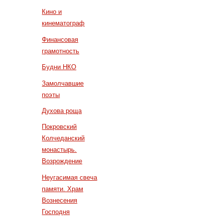
Кино и
кинематограф
Финансовая
грамотность
Будни НКО
Замолчавшие
поэты
Духова роща
Покровский
Колчеданский
монастырь.
Возрождение
Неугасимая свеча
памяти. Храм
Вознесения
Господня