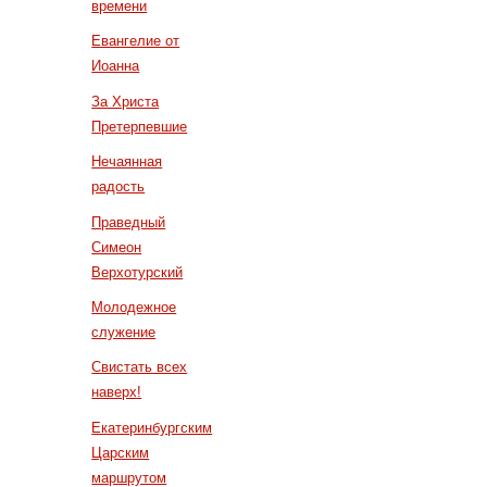
времени
Евангелие от
Иоанна
За Христа
Претерпевшие
Нечаянная
радость
Праведный
Симеон
Верхотурский
Молодежное
служение
Свистать всех
наверх!
Екатеринбургским
Царским
маршрутом