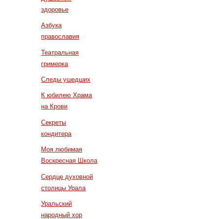
здоровье
Азбука
православия
Театральная
гримерка
Следы ушедших
К юбилею Храма
на Крови
Секреты
кондитера
Моя любимая
Воскресная Школа
Сердце духовной
столицы Урала
Уральский
народный хор