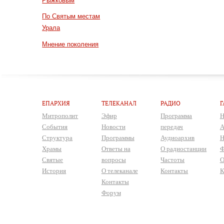
Рыжковым
По Святым местам
Урала
Мнение поколения
ЕПАРХИЯ
ТЕЛЕКАНАЛ
РАДИО
Г
Митрополит
Эфир
Программа
Н
События
Новости
передач
А
Структура
Программы
Аудиоархив
Н
Храмы
Ответы на
О радиостанции
Ф
Святые
вопросы
Частоты
О
История
О телеканале
Контакты
К
Контакты
Форум