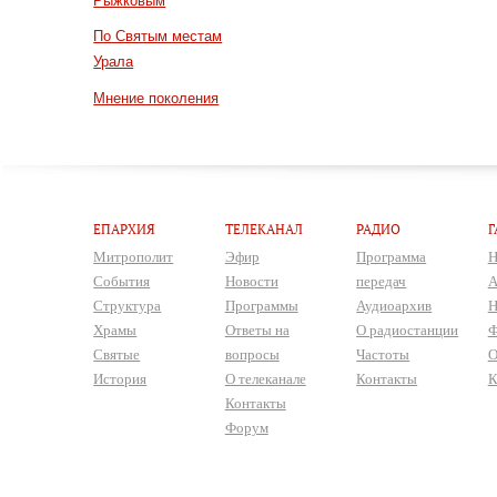
Рыжковым
По Святым местам
Урала
Мнение поколения
ЕПАРХИЯ
ТЕЛЕКАНАЛ
РАДИО
Г
Митрополит
Эфир
Программа
Н
События
Новости
передач
А
Структура
Программы
Аудиоархив
Н
Храмы
Ответы на
О радиостанции
Ф
Святые
вопросы
Частоты
О
История
О телеканале
Контакты
К
Контакты
Форум