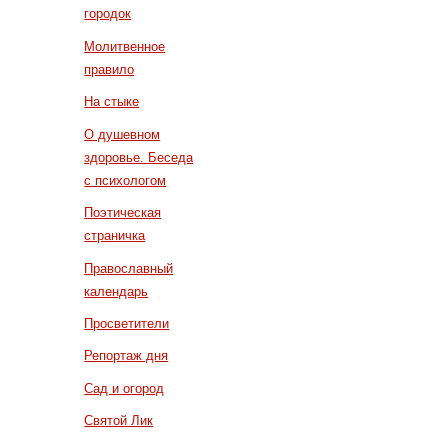
городок
Молитвенное
правило
На стыке
О душевном
здоровье. Беседа
с психологом
Поэтическая
страничка
Православный
календарь
Просветители
Репортаж дня
Сад и огород
Святой Лик