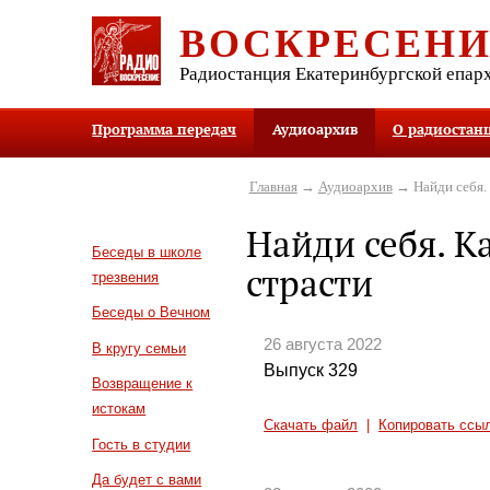
ВОСКРЕСЕН
Радиостанция Екатеринбургской епар
Программа передач
Аудиоархив
О радиостан
Главная
→
Аудиоархив
→ Найди себя. 
Найди себя. К
Беседы в школе
страсти
трезвения
Беседы о Вечном
26 августа 2022
В кругу семьи
Выпуск 329
Возвращение к
истокам
Скачать файл
|
Копировать ссы
Гость в студии
Да будет с вами