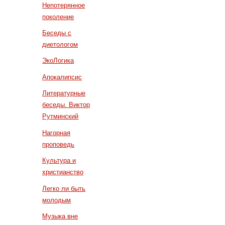
Непотерянное
поколение
Беседы с
диетологом
ЭкоЛогика
Апокалипсис
Литературные
беседы. Виктор
Рутминский
Нагорная
проповедь
Культура и
христианство
Легко ли быть
молодым
Музыка вне