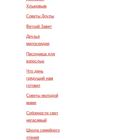
Хлыновым
Советы Доулы
Ветхий Завет
Друзья
милосердия
Песочница для
взрослых
Что день
грядущий нам
готовит
Советы молодой
маме
Соборности свет
негасимый
Школа семейного
чтения