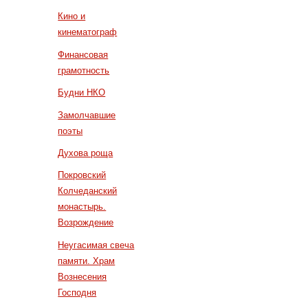
Кино и
кинематограф
Финансовая
грамотность
Будни НКО
Замолчавшие
поэты
Духова роща
Покровский
Колчеданский
монастырь.
Возрождение
Неугасимая свеча
памяти. Храм
Вознесения
Господня