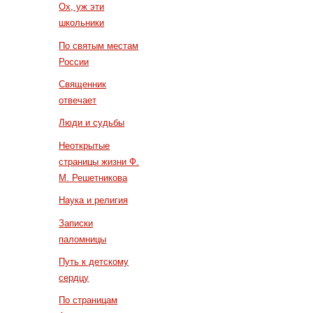
Ох, уж эти
школьники
По святым местам
России
Священник
отвечает
Люди и судьбы
Неоткрытые
страницы жизни Ф.
М. Решетникова
Наука и религия
Записки
паломницы
Путь к детскому
сердцу
По страницам