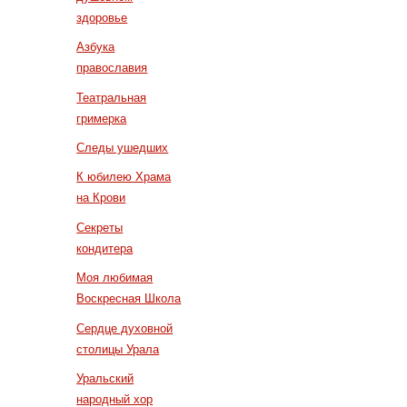
здоровье
Азбука
православия
Театральная
гримерка
Следы ушедших
К юбилею Храма
на Крови
Секреты
кондитера
Моя любимая
Воскресная Школа
Сердце духовной
столицы Урала
Уральский
народный хор