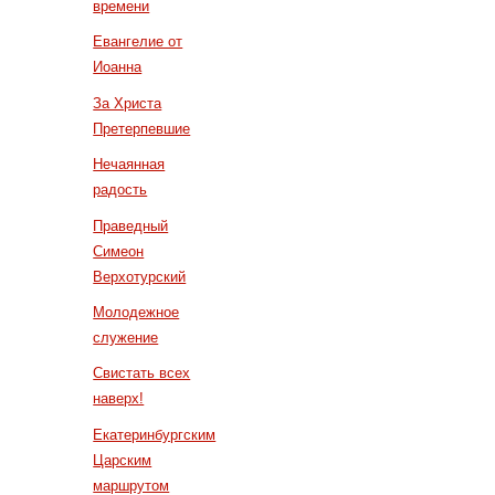
времени
Евангелие от
Иоанна
За Христа
Претерпевшие
Нечаянная
радость
Праведный
Симеон
Верхотурский
Молодежное
служение
Свистать всех
наверх!
Екатеринбургским
Царским
маршрутом