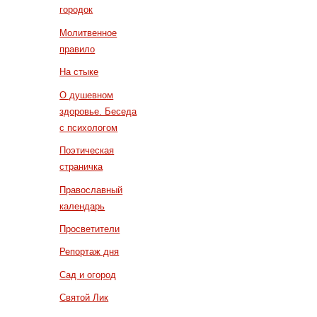
городок
Молитвенное
правило
На стыке
О душевном
здоровье. Беседа
с психологом
Поэтическая
страничка
Православный
календарь
Просветители
Репортаж дня
Сад и огород
Святой Лик