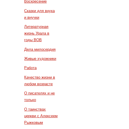
Воскресение
Сказки для внука
и внучки
Литературная
жизнь Урала в
годы ВОВ
Дела милосердия
Живые художники
Работа
Качество жизни в
любом возрасте
О писателях и не
только
О таинствах
церкви с Алексеем
Рыжковым