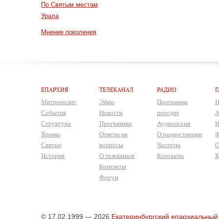
По Святым местам
Урала
Мнение поколения
ЕПАРХИЯ
ТЕЛЕКАНАЛ
РАДИО
Г
Митрополит
Эфир
Программа
Н
События
Новости
передач
А
Структура
Программы
Аудиоархив
Н
Храмы
Ответы на
О радиостанции
Ф
Святые
вопросы
Частоты
О
История
О телеканале
Контакты
К
Контакты
Форум
© 17.02.1999 — 2026
Екатеринбургский епархиальный