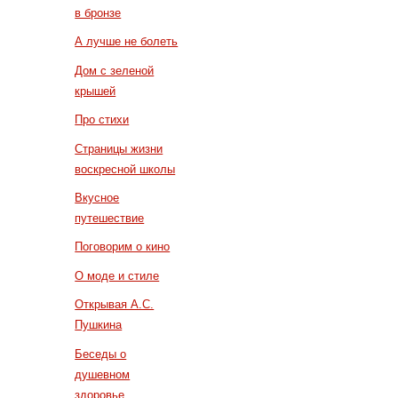
в бронзе
А лучше не болеть
Дом с зеленой
крышей
Про стихи
Страницы жизни
воскресной школы
Вкусное
путешествие
Поговорим о кино
О моде и стиле
Открывая А.С.
Пушкина
Беседы о
душевном
здоровье