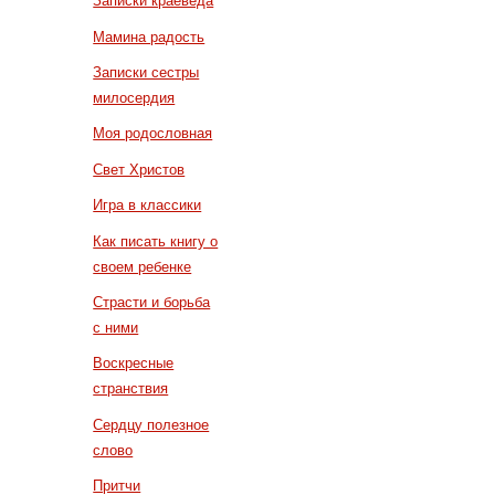
Записки краеведа
Мамина радость
Записки сестры
милосердия
Моя родословная
Свет Христов
Игра в классики
Как писать книгу о
своем ребенке
Страсти и борьба
с ними
Воскресные
странствия
Сердцу полезное
слово
Притчи