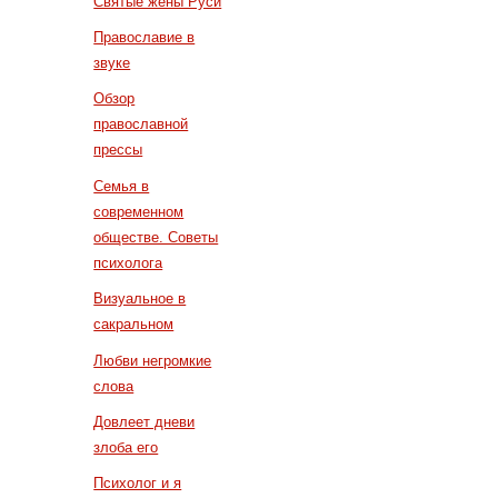
Святые жены Руси
Православие в
звуке
Обзор
православной
прессы
Семья в
современном
обществе. Советы
психолога
Визуальное в
сакральном
Любви негромкие
слова
Довлеет дневи
злоба его
Психолог и я