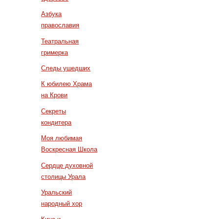
Азбука
православия
Театральная
гримерка
Следы ушедших
К юбилею Храма
на Крови
Секреты
кондитера
Моя любимая
Воскресная Школа
Сердце духовной
столицы Урала
Уральский
народный хор