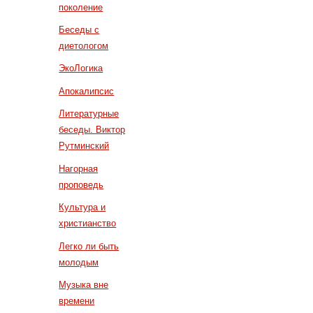
поколение
Беседы с
диетологом
ЭкоЛогика
Апокалипсис
Литературные
беседы. Виктор
Рутминский
Нагорная
проповедь
Культура и
христианство
Легко ли быть
молодым
Музыка вне
времени