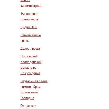
Кино и
кинематограф
Финансовая
грамотность
Будни НКО
Замолчавшие
поэты
Духова роща
Покровский
Колчеданский
монастырь.
Возрождение
Неугасимая свеча
памяти. Храм
Вознесения
Господня
Ох, уж эти