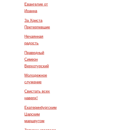
Евангелие от
Иоанна
За Христа
Претерпевшие
Нечаянная
радость
Праведный
Симеон
Верхотурский
Молодежное
служение
Свистать всех
наверх!
Екатеринбургским
Царским
маршрутом