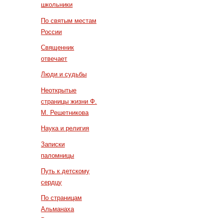
школьники
По святым местам
России
Священник
отвечает
Люди и судьбы
Неоткрытые
страницы жизни Ф.
М. Решетникова
Наука и религия
Записки
паломницы
Путь к детскому
сердцу
По страницам
Альманаха