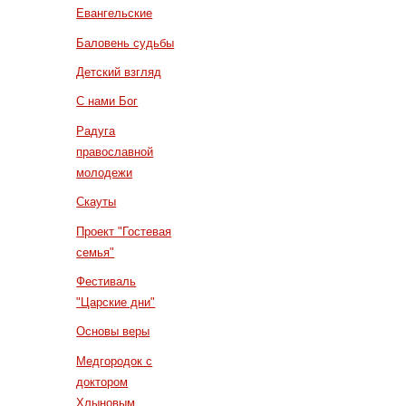
Евангельские
Баловень судьбы
Детский взгляд
С нами Бог
Радуга
православной
молодежи
Скауты
Проект "Гостевая
семья"
Фестиваль
"Царские дни"
Основы веры
Медгородок с
доктором
Хлыновым