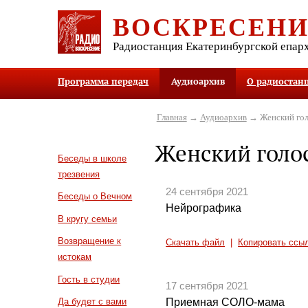
ВОСКРЕСЕН
Радиостанция Екатеринбургской епар
Программа передач
Аудиоархив
О радиостан
Главная
→
Аудиоархив
→ Женский гол
Женский голо
Беседы в школе
трезвения
24 сентября 2021
Беседы о Вечном
Нейрографика
В кругу семьи
Возвращение к
Скачать файл
|
Копировать ссы
истокам
Гость в студии
17 сентября 2021
Приемная СОЛО-мама
Да будет с вами