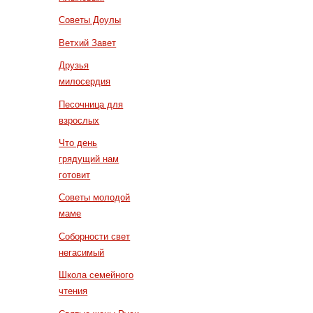
Советы Доулы
Ветхий Завет
Друзья
милосердия
Песочница для
взрослых
Что день
грядущий нам
готовит
Советы молодой
маме
Соборности свет
негасимый
Школа семейного
чтения