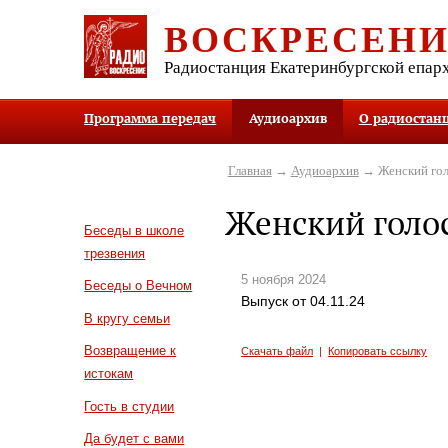
ВОСКРЕСЕН
Радиостанция Екатеринбургской епар
Программа передач
Аудиоархив
О радиостан
Главная
→
Аудиоархив
→ Женский гол
Женский голо
Беседы в школе
трезвения
5 ноября 2024
Беседы о Вечном
Выпуск от 04.11.24
В кругу семьи
Возвращение к
Скачать файл
|
Копировать ссылку
истокам
Гость в студии
Да будет с вами