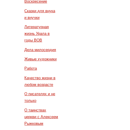
Воскресение
Сказки для внука
и внучки
Литературная
жизнь Урала в
годы ВОВ
Дела милосердия
Живые художники
Работа
Качество жизни в
любом возрасте
О писателях и не
только
О таинствах
церкви с Алексеем
Рыжковым