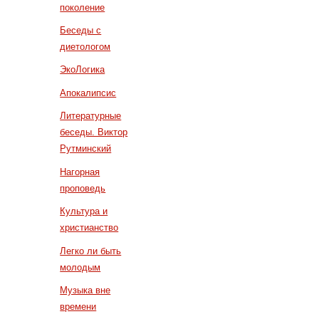
поколение
Беседы с
диетологом
ЭкоЛогика
Апокалипсис
Литературные
беседы. Виктор
Рутминский
Нагорная
проповедь
Культура и
христианство
Легко ли быть
молодым
Музыка вне
времени