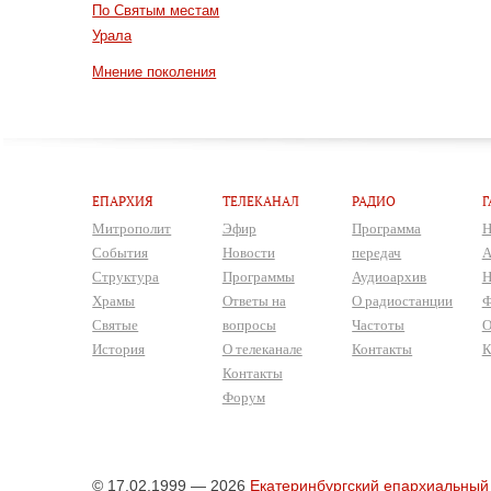
По Святым местам
Урала
Мнение поколения
ЕПАРХИЯ
ТЕЛЕКАНАЛ
РАДИО
Г
Митрополит
Эфир
Программа
Н
События
Новости
передач
А
Структура
Программы
Аудиоархив
Н
Храмы
Ответы на
О радиостанции
Ф
Святые
вопросы
Частоты
О
История
О телеканале
Контакты
К
Контакты
Форум
© 17.02.1999 — 2026
Екатеринбургский епархиальный