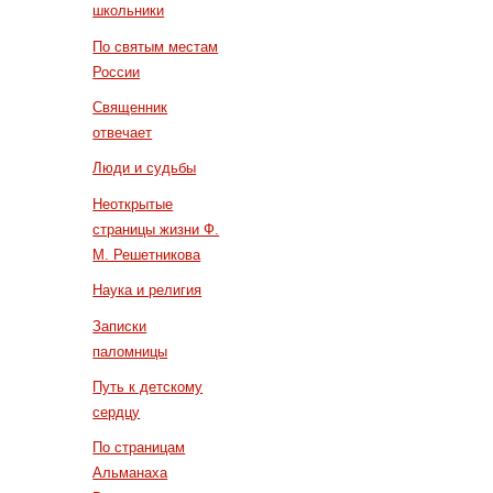
школьники
По святым местам
России
Священник
отвечает
Люди и судьбы
Неоткрытые
страницы жизни Ф.
М. Решетникова
Наука и религия
Записки
паломницы
Путь к детскому
сердцу
По страницам
Альманаха