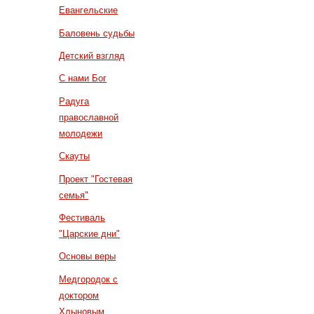
Евангельские
Баловень судьбы
Детский взгляд
С нами Бог
Радуга
православной
молодежи
Скауты
Проект "Гостевая
семья"
Фестиваль
"Царские дни"
Основы веры
Медгородок с
доктором
Хлыновым