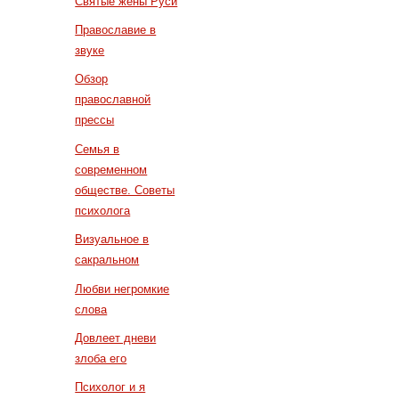
Святые жены Руси
Православие в
звуке
Обзор
православной
прессы
Семья в
современном
обществе. Советы
психолога
Визуальное в
сакральном
Любви негромкие
слова
Довлеет дневи
злоба его
Психолог и я