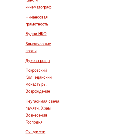
Кино и
кинематограф
Финансовая
грамотность
Будни НКО
Замолчавшие
поэты
Духова роща
Покровский
Колчеданский
монастырь.
Возрождение
Неугасимая свеча
памяти. Храм
Вознесения
Господня
Ох, уж эти