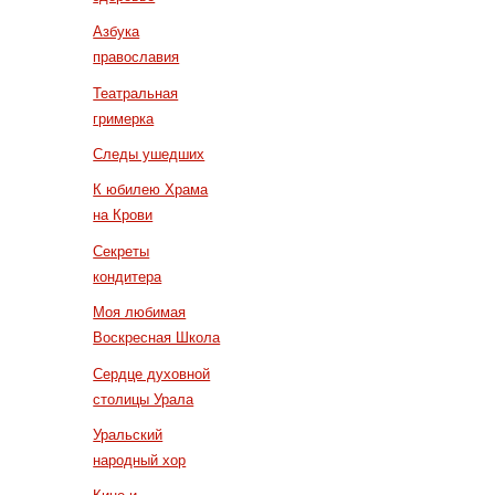
Азбука
православия
Театральная
гримерка
Следы ушедших
К юбилею Храма
на Крови
Секреты
кондитера
Моя любимая
Воскресная Школа
Сердце духовной
столицы Урала
Уральский
народный хор