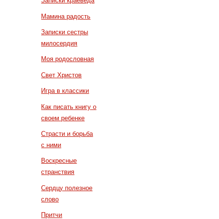
Записки краеведа
Мамина радость
Записки сестры
милосердия
Моя родословная
Свет Христов
Игра в классики
Как писать книгу о
своем ребенке
Страсти и борьба
с ними
Воскресные
странствия
Сердцу полезное
слово
Притчи