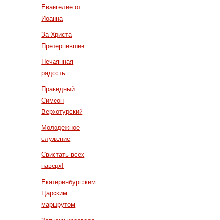
Евангелие от
Иоанна
За Христа
Претерпевшие
Нечаянная
радость
Праведный
Симеон
Верхотурский
Молодежное
служение
Свистать всех
наверх!
Екатеринбургским
Царским
маршрутом