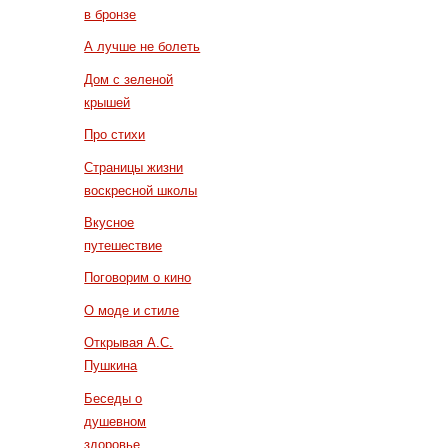
в бронзе
А лучше не болеть
Дом с зеленой
крышей
Про стихи
Страницы жизни
воскресной школы
Вкусное
путешествие
Поговорим о кино
О моде и стиле
Открывая А.С.
Пушкина
Беседы о
душевном
здоровье