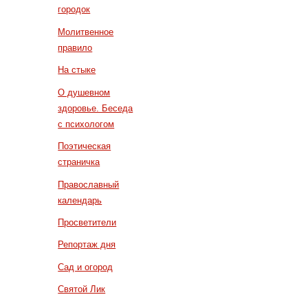
городок
Молитвенное
правило
На стыке
О душевном
здоровье. Беседа
с психологом
Поэтическая
страничка
Православный
календарь
Просветители
Репортаж дня
Сад и огород
Святой Лик