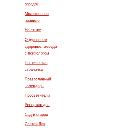
городок
Молитвенное
правило
На стыке
О душевном
здоровье. Беседа
с психологом
Поэтическая
страничка
Православный
календарь
Просветители
Репортаж дня
Сад и огород
Святой Лик