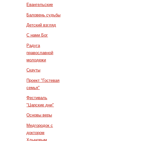
Евангельские
Баловень судьбы
Детский взгляд
С нами Бог
Радуга
православной
молодежи
Скауты
Проект "Гостевая
семья"
Фестиваль
"Царские дни"
Основы веры
Медгородок с
доктором
Хлыновым