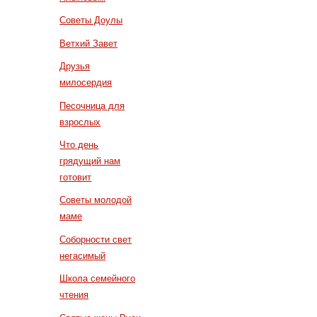
Советы Доулы
Ветхий Завет
Друзья
милосердия
Песочница для
взрослых
Что день
грядущий нам
готовит
Советы молодой
маме
Соборности свет
негасимый
Школа семейного
чтения