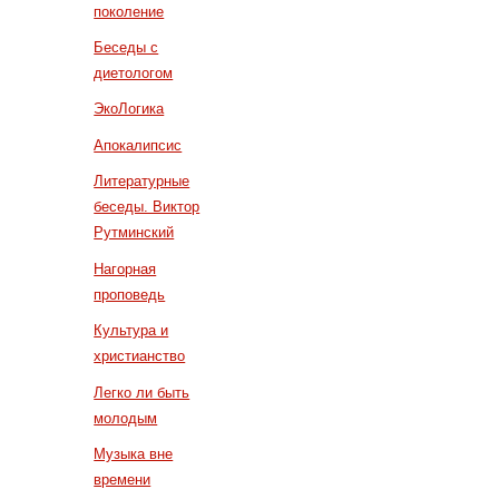
поколение
Беседы с
диетологом
ЭкоЛогика
Апокалипсис
Литературные
беседы. Виктор
Рутминский
Нагорная
проповедь
Культура и
христианство
Легко ли быть
молодым
Музыка вне
времени