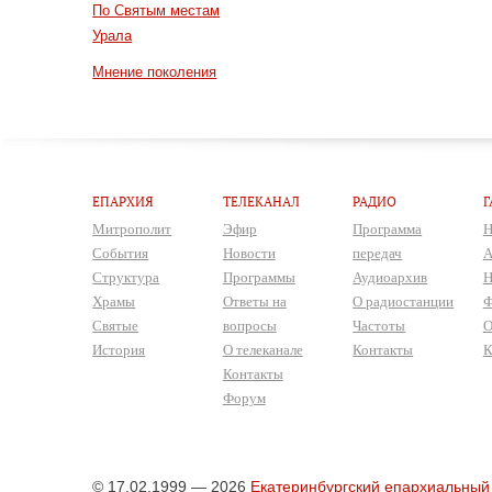
По Святым местам
Урала
Мнение поколения
ЕПАРХИЯ
ТЕЛЕКАНАЛ
РАДИО
Г
Митрополит
Эфир
Программа
Н
События
Новости
передач
А
Структура
Программы
Аудиоархив
Н
Храмы
Ответы на
О радиостанции
Ф
Святые
вопросы
Частоты
О
История
О телеканале
Контакты
К
Контакты
Форум
© 17.02.1999 — 2026
Екатеринбургский епархиальный