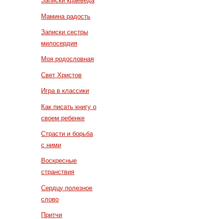
Записки краеведа
Мамина радость
Записки сестры
милосердия
Моя родословная
Свет Христов
Игра в классики
Как писать книгу о
своем ребенке
Страсти и борьба
с ними
Воскресные
странствия
Сердцу полезное
слово
Притчи