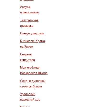
Азбука
православия
Театральная
гримерка
Следы ушедших
К юбилею Храма
на Крови
Секреты
кондитера
Моя любимая
Воскресная Школа
Сердце духовной
столицы Урала
Уральский
народный хор