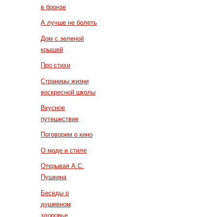
в бронзе
А лучше не болеть
Дом с зеленой
крышей
Про стихи
Страницы жизни
воскресной школы
Вкусное
путешествие
Поговорим о кино
О моде и стиле
Открывая А.С.
Пушкина
Беседы о
душевном
здоровье