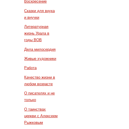
Воскресение
Сказки для внука
и внучки
Литературная
жизнь Урала в
годы ВОВ
Дела милосердия
Живые художники
Работа
Качество жизни в
любом возрасте
О писателях и не
только
О таинствах
церкви с Алексеем
Рыжковым