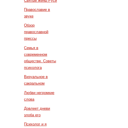
Святые жены Руси
Православие в
звуке
Обзор
православной
прессы
Семья в
современном
обществе. Советы
психолога
Визуальное в
сакральном
Любви негромкие
слова
Довлеет дневи
злоба его
Психолог и я