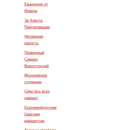
Евангелие от
Иоанна
За Христа
Претерпевшие
Нечаянная
радость
Праведный
Симеон
Верхотурский
Молодежное
служение
Свистать всех
наверх!
Екатеринбургским
Царским
маршрутом