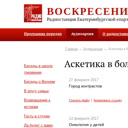
ВОСКРЕСЕН
Радиостанция Екатеринбургской епар
Программа передач
Аудиоархив
О радиостан
Главная
→
Аудиоархив
→ Аскетика в 
Аскетика в бо
Беседы в школе
трезвения
27 февраля 2017
Беседы о Вечном
Город контрастов
В кругу семьи
Возвращение к
Скачать файл
|
Копировать ссылку
истокам
Гость в студии
13 февраля 2017
Онкология у детей
Да будет с вами