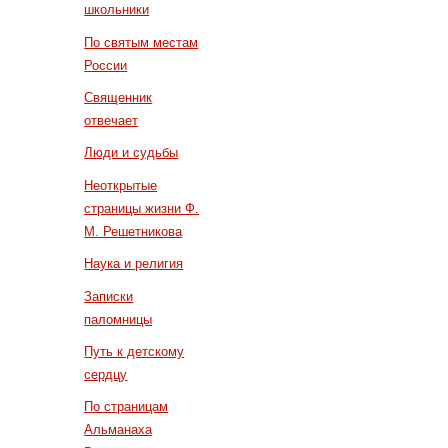
школьники
По святым местам
России
Священник
отвечает
Люди и судьбы
Неоткрытые
страницы жизни Ф.
М. Решетникова
Наука и религия
Записки
паломницы
Путь к детскому
сердцу
По страницам
Альманаха