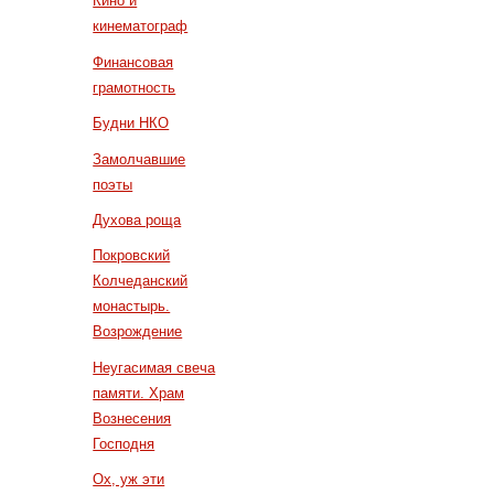
Кино и
кинематограф
Финансовая
грамотность
Будни НКО
Замолчавшие
поэты
Духова роща
Покровский
Колчеданский
монастырь.
Возрождение
Неугасимая свеча
памяти. Храм
Вознесения
Господня
Ох, уж эти