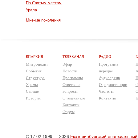
По Святым местам
Урала
Мнение поколения
ЕПАРХИЯ
ТЕЛЕКАНАЛ
РАДИО
Г
Митрополит
Эфир
Программа
Н
События
Новости
передач
А
Структура
Программы
Аудиоархив
Н
Храмы
Ответы на
О радиостанции
Ф
Святые
вопросы
Частоты
О
История
О телеканале
Контакты
К
Контакты
Форум
© 17.02.1999 — 2026
Екатеринбургский епархиальный