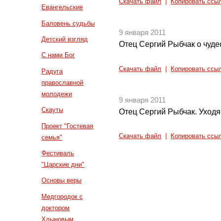
Скачать файл
|
Копировать ссы
Евангельские
Баловень судьбы
9 января 2011
Детский взгляд
Отец Сергий Рыбчак о чудес
С нами Бог
Скачать файл
|
Копировать ссы
Радуга
православной
молодежи
9 января 2011
Скауты
Отец Сергий Рыбчак. Уходя
Проект "Гостевая
Скачать файл
|
Копировать ссы
семья"
Фестиваль
"Царские дни"
Основы веры
Медгородок с
доктором
Хлыновым