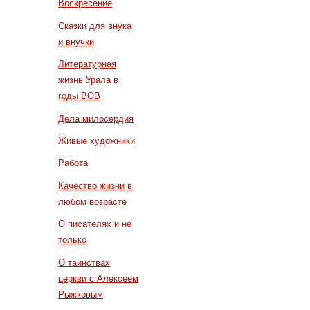
Воскресение
Сказки для внука
и внучки
Литературная
жизнь Урала в
годы ВОВ
Дела милосердия
Живые художники
Работа
Качество жизни в
любом возрасте
О писателях и не
только
О таинствах
церкви с Алексеем
Рыжковым