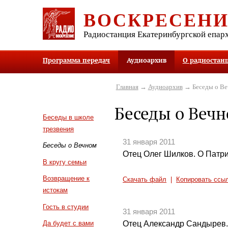
ВОСКРЕСЕН
Радиостанция Екатеринбургской епар
Программа передач
Аудиоархив
О радиостан
Главная
→
Аудиоархив
→ Беседы о В
Беседы о Веч
Беседы в школе
трезвения
31 января 2011
Беседы о Вечном
Отец Олег Шилков. О Патр
В кругу семьи
Возвращение к
Скачать файл
|
Копировать ссы
истокам
Гость в студии
31 января 2011
Отец Александр Сандырев.
Да будет с вами