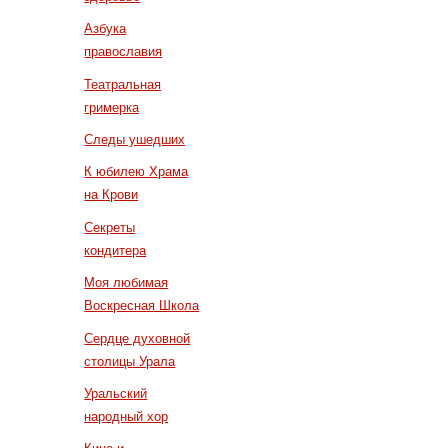
Азбука
православия
Театральная
гримерка
Следы ушедших
К юбилею Храма
на Крови
Секреты
кондитера
Моя любимая
Воскресная Школа
Сердце духовной
столицы Урала
Уральский
народный хор