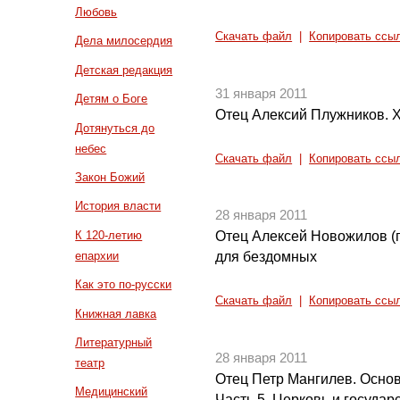
Любовь
Скачать файл
|
Копировать ссы
Дела милосердия
Детская редакция
31 января 2011
Детям о Боге
Отец Алексий Плужников. 
Дотянуться до
небес
Скачать файл
|
Копировать ссы
Закон Божий
История власти
28 января 2011
К 120-летию
Отец Алексей Новожилов (г
епархии
для бездомных
Как это по-русски
Скачать файл
|
Копировать ссы
Книжная лавка
Литературный
28 января 2011
театр
Отец Петр Мангилев. Осно
Медицинский
Часть 5. Церковь и государ