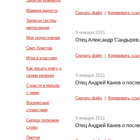
Записки краеведа
Мамина радость
Скачать файл
|
Копировать ссы
Записки сестры
милосердия
9 января 2011
Моя родословная
Отец Александр Сандырев. 
Свет Христов
Скачать файл
|
Копировать ссы
Игра в классики
Как писать книгу о
9 января 2011
своем ребенке
Отец Андрей Канев о после
Страсти и борьба
с ними
Скачать файл
|
Копировать ссы
Воскресные
странствия
9 января 2011
Сердцу полезное
Отец Андрей Канев о после
слово
Притчи