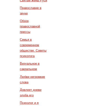
Святые жены Руси
Православие в
звуке
Обзор
православной
прессы
Семья в
современном
обществе. Советы
психолога
Визуальное в
сакральном
Любви негромкие
слова
Довлеет дневи
злоба его
Психолог и я