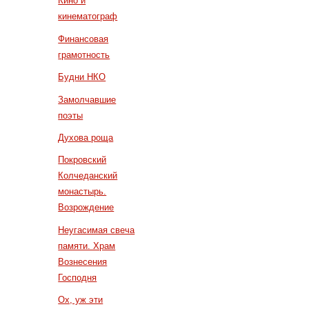
Кино и
кинематограф
Финансовая
грамотность
Будни НКО
Замолчавшие
поэты
Духова роща
Покровский
Колчеданский
монастырь.
Возрождение
Неугасимая свеча
памяти. Храм
Вознесения
Господня
Ох, уж эти