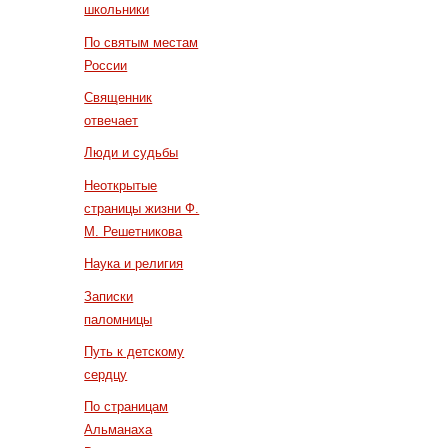
школьники
По святым местам
России
Священник
отвечает
Люди и судьбы
Неоткрытые
страницы жизни Ф.
М. Решетникова
Наука и религия
Записки
паломницы
Путь к детскому
сердцу
По страницам
Альманаха