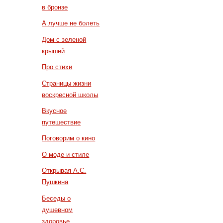
в бронзе
А лучше не болеть
Дом с зеленой
крышей
Про стихи
Страницы жизни
воскресной школы
Вкусное
путешествие
Поговорим о кино
О моде и стиле
Открывая А.С.
Пушкина
Беседы о
душевном
здоровье