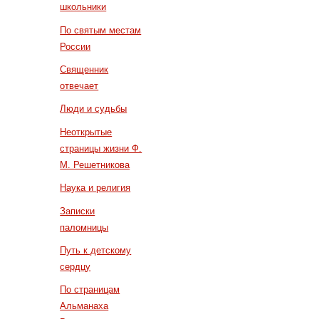
школьники
По святым местам
России
Священник
отвечает
Люди и судьбы
Неоткрытые
страницы жизни Ф.
М. Решетникова
Наука и религия
Записки
паломницы
Путь к детскому
сердцу
По страницам
Альманаха