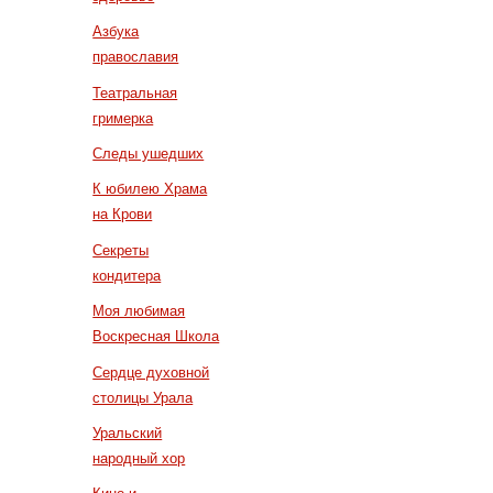
Азбука
православия
Театральная
гримерка
Следы ушедших
К юбилею Храма
на Крови
Секреты
кондитера
Моя любимая
Воскресная Школа
Сердце духовной
столицы Урала
Уральский
народный хор