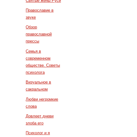
Святые жены Руси
Православие в
звуке
Обзор
православной
прессы
Семья в
современном
обществе. Советы
психолога
Визуальное в
сакральном
Любви негромкие
слова
Довлеет дневи
злоба его
Психолог и я