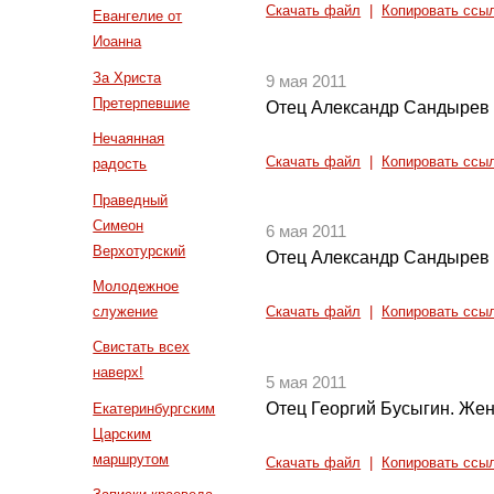
Скачать файл
|
Копировать ссы
Евангелие от
Иоанна
За Христа
9 мая 2011
Претерпевшие
Отец Александр Сандырев 
Нечаянная
Скачать файл
|
Копировать ссы
радость
Праведный
Симеон
6 мая 2011
Верхотурский
Отец Александр Сандырев 
Молодежное
служение
Скачать файл
|
Копировать ссы
Свистать всех
наверх!
5 мая 2011
Отец Георгий Бусыгин. Же
Екатеринбургским
Царским
маршрутом
Скачать файл
|
Копировать ссы