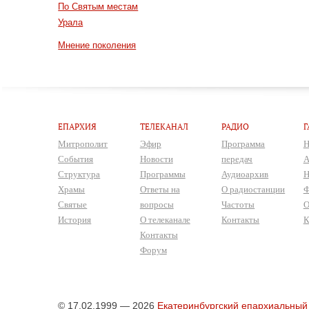
По Святым местам
Урала
Мнение поколения
ЕПАРХИЯ
ТЕЛЕКАНАЛ
РАДИО
Г
Митрополит
Эфир
Программа
Н
События
Новости
передач
А
Структура
Программы
Аудиоархив
Н
Храмы
Ответы на
О радиостанции
Ф
Святые
вопросы
Частоты
О
История
О телеканале
Контакты
К
Контакты
Форум
© 17.02.1999 — 2026
Екатеринбургский епархиальный