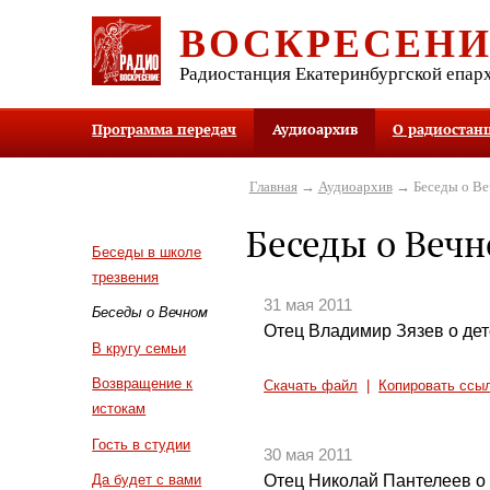
ВОСКРЕСЕН
Радиостанция Екатеринбургской епар
Программа передач
Аудиоархив
О радиостан
Главная
→
Аудиоархив
→ Беседы о В
Беседы о Веч
Беседы в школе
трезвения
31 мая 2011
Беседы о Вечном
Отец Владимир Зязев о дет
В кругу семьи
Возвращение к
Скачать файл
|
Копировать ссы
истокам
Гость в студии
30 мая 2011
Отец Николай Пантелеев о
Да будет с вами