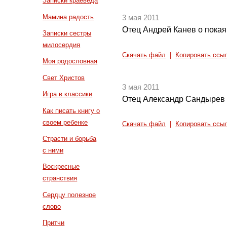
Записки краеведа
Мамина радость
3 мая 2011
Отец Андрей Канев о покаян
Записки сестры
милосердия
Скачать файл
|
Копировать ссы
Моя родословная
Свет Христов
3 мая 2011
Игра в классики
Отец Александр Сандырев 
Как писать книгу о
своем ребенке
Скачать файл
|
Копировать ссы
Страсти и борьба
с ними
Воскресные
странствия
Сердцу полезное
слово
Притчи