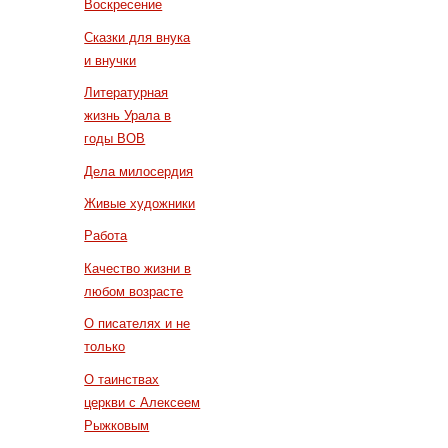
Воскресение
Сказки для внука
и внучки
Литературная
жизнь Урала в
годы ВОВ
Дела милосердия
Живые художники
Работа
Качество жизни в
любом возрасте
О писателях и не
только
О таинствах
церкви с Алексеем
Рыжковым