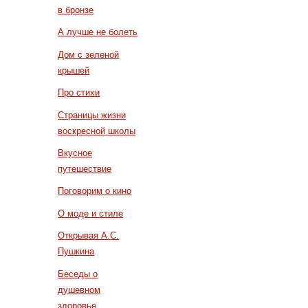
в бронзе
А лучше не болеть
Дом с зеленой
крышей
Про стихи
Страницы жизни
воскресной школы
Вкусное
путешествие
Поговорим о кино
О моде и стиле
Открывая А.С.
Пушкина
Беседы о
душевном
здоровье