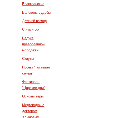
Евангельские
Баловень судьбы
Детский взгляд
С нами Бог
Радуга
православной
молодежи
Скауты
Проект "Гостевая
семья"
Фестиваль
"Царские дни"
Основы веры
Медгородок с
доктором
Хлыновым