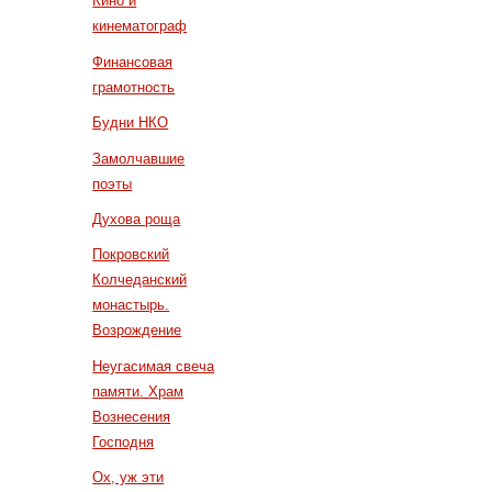
Кино и
кинематограф
Финансовая
грамотность
Будни НКО
Замолчавшие
поэты
Духова роща
Покровский
Колчеданский
монастырь.
Возрождение
Неугасимая свеча
памяти. Храм
Вознесения
Господня
Ох, уж эти