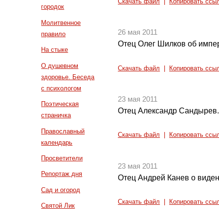
Скачать файл
|
Копировать ссы
городок
Молитвенное
26 мая 2011
правило
Отец Олег Шилков об импер
На стыке
О душевном
Скачать файл
|
Копировать ссы
здоровье. Беседа
с психологом
23 мая 2011
Поэтическая
Отец Александр Сандырев.
страничка
Православный
Скачать файл
|
Копировать ссы
календарь
Просветители
23 мая 2011
Репортаж дня
Отец Андрей Канев о виде
Сад и огород
Скачать файл
|
Копировать ссы
Святой Лик